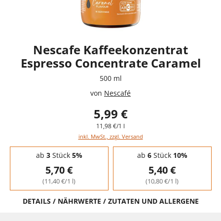
Nescafe Kaffeekonzentrat
Espresso Concentrate Caramel
500 ml
von
Nescafé
5,99 €
11,98 €/1 l
inkl. MwSt., zzgl. Versand
Staffelpreise - Mengenrabatt
ab
3
Stück
5%
ab
6
Stück
10%
5,70 €
5,40 €
(11,40 €/1 l)
(10,80 €/1 l)
DETAILS / NÄHRWERTE / ZUTATEN UND ALLERGENE