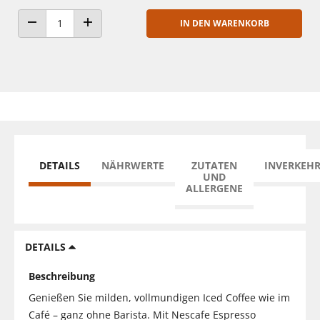
IN DEN WARENKORB
ANZAHL VERRINGERN
ANZAHL ERHÖHEN
DETAILS
NÄHRWERTE
ZUTATEN
INVERKEH
UND
ALLERGENE
DETAILS
Beschreibung
Genießen Sie milden, vollmundigen Iced Coffee wie im
Café – ganz ohne Barista. Mit Nescafe Espresso