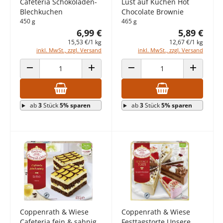
Cafeteria Schokoladen-
Lust auf Kuchen Hot
Blechkuchen
Chocolate Brownie
450 g
465 g
6,99 €
5,89 €
15,53 €/1 kg
12,67 €/1 kg
inkl. MwSt., zzgl. Versand
inkl. MwSt., zzgl. Versand
ANZAHL VERRINGERN
ANZAHL ERHÖHEN
ANZAHL VERRINGERN
ANZAHL E
ab
3
Stück
5% sparen
ab
3
Stück
5% sparen
Coppenrath & Wiese
Coppenrath & Wiese
Cafeteria fein & sahnig
Festtagstorte Unsere