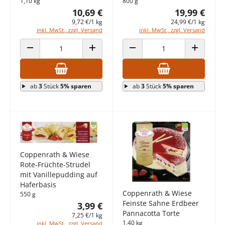
1,10 kg
800 g
10,69 €
19,99 €
9,72 €/1 kg
24,99 €/1 kg
inkl. MwSt., zzgl. Versand
inkl. MwSt., zzgl. Versand
ANZAHL VERRINGERN
ANZAHL ERHÖHEN
ANZAHL VERRINGERN
ANZAHL E
ab
3
Stück
5% sparen
ab
3
Stück
5% sparen
Coppenrath & Wiese
Rote-Früchte-Strudel
mit Vanillepudding auf
Haferbasis
Coppenrath & Wiese
550 g
Feinste Sahne Erdbeer
3,99 €
Pannacotta Torte
7,25 €/1 kg
1,40 kg
inkl. MwSt., zzgl. Versand