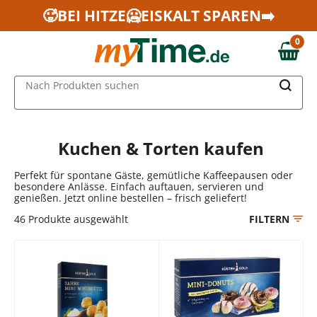
Zum Hauptinhalt springen
🥵BEI HITZE🥶EISKALT SPAREN➡️
Zur Navigation springen
0
Zur Suche springen
0,00 €
MAIN MENU
Nach Produkten suchen
Kuchen & Torten kaufen
Perfekt für spontane Gäste, gemütliche Kaffeepausen oder
besondere Anlässe. Einfach auftauen, servieren und
genießen. Jetzt online bestellen – frisch geliefert!
46
Produkte ausgewählt
FILTERN