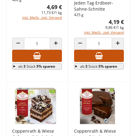
Jeden Tag Erdbeer-
4,69 €
Sahne-Schnitte
11,73 €/1 kg
425 g
inkl. MwSt., zzgl. Versand
4,19 €
9,86 €/1 kg
inkl. MwSt., zzgl. Versand
ANZAHL VERRINGERN
ANZAHL ERHÖHEN
ANZAHL VERRINGERN
ANZAHL E
ab
3
Stück
5% sparen
ab
3
Stück
5% sparen
Coppenrath & Wiese
Coppenrath & Wiese