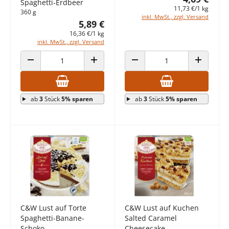
Spaghetti-Erdbeer
11,73 €/1 kg
360 g
inkl. MwSt., zzgl. Versand
5,89 €
16,36 €/1 kg
inkl. MwSt., zzgl. Versand
ANZAHL VERRINGERN
ANZAHL ERHÖHEN
ANZAHL VERRINGERN
ANZAHL E
ab
3
Stück
5% sparen
ab
3
Stück
5% sparen
C&W Lust auf Torte
C&W Lust auf Kuchen
Spaghetti-Banane-
Salted Caramel
Schoko
Cheesecake