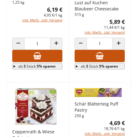
1,25 kg
Lust auf Kuchen
6,19 €
Blaubeer Cheesecake
515 g
4,95 €/1 kg
inkl. MwSt., zzgl. Versand
5,89 €
11,44 €/1 kg
inkl. MwSt., zzgl. Versand
ANZAHL VERRINGERN
ANZAHL ERHÖHEN
ANZAHL VERRINGERN
ANZAHL E
ab
3
Stück
5% sparen
ab
3
Stück
5% sparen
Schär Blätterteig Puff
Pastry
250 g
4,69 €
18,76 €/1 kg
Coppenrath & Wiese
inkl. MwSt., zzgl. Versand