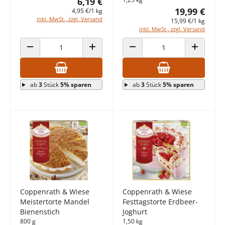
6,19 €
19,99 €
4,95 €/1 kg
inkl. MwSt., zzgl. Versand
15,99 €/1 kg
inkl. MwSt., zzgl. Versand
ANZAHL VERRINGERN
ANZAHL ERHÖHEN
ANZAHL VERRINGERN
ANZAHL E
ab
3
Stück
5% sparen
ab
3
Stück
5% sparen
Coppenrath & Wiese
Coppenrath & Wiese
Meistertorte Mandel
Festtagstorte Erdbeer-
Bienenstich
Joghurt
800 g
1,50 kg