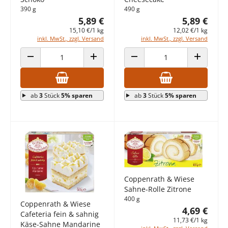
390 g
490 g
5,89 €
5,89 €
15,10 €/1 kg
12,02 €/1 kg
inkl. MwSt., zzgl. Versand
inkl. MwSt., zzgl. Versand
ANZAHL VERRINGERN
ANZAHL ERHÖHEN
ANZAHL VERRINGERN
ANZAHL E
ab
3
Stück
5% sparen
ab
3
Stück
5% sparen
Coppenrath & Wiese
Sahne-Rolle Zitrone
400 g
Coppenrath & Wiese
4,69 €
Cafeteria fein & sahnig
11,73 €/1 kg
Käse-Sahne Mandarine