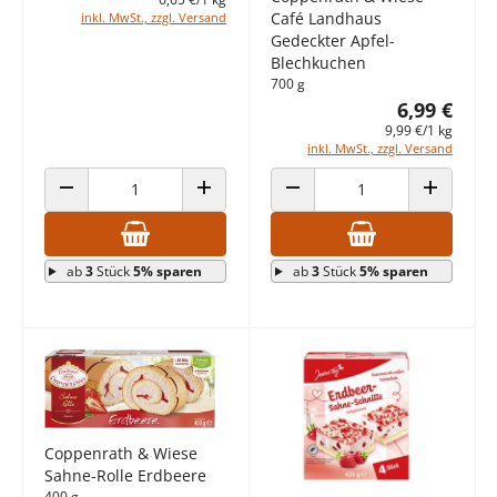
Café Landhaus
inkl. MwSt., zzgl. Versand
Gedeckter Apfel-
Blechkuchen
700 g
6,99 €
9,99 €/1 kg
inkl. MwSt., zzgl. Versand
ANZAHL VERRINGERN
ANZAHL ERHÖHEN
ANZAHL VERRINGERN
ANZAHL E
ab
3
Stück
5% sparen
ab
3
Stück
5% sparen
Coppenrath & Wiese
Sahne-Rolle Erdbeere
400 g