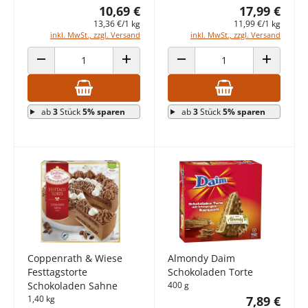
10,69 €
17,99 €
13,36 €/1 kg
11,99 €/1 kg
inkl. MwSt., zzgl. Versand
inkl. MwSt., zzgl. Versand
ANZAHL VERRINGERN
ANZAHL ERHÖHEN
ANZAHL VERRINGERN
ANZAHL E
ab
3
Stück
5% sparen
ab
3
Stück
5% sparen
Coppenrath & Wiese
Almondy Daim
Festtagstorte
Schokoladen Torte
Schokoladen Sahne
400 g
1,40 kg
7,89 €