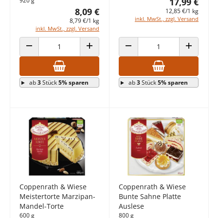
920 g
17,99 €
8,09 €
12,85 €/1 kg
inkl. MwSt., zzgl. Versand
8,79 €/1 kg
inkl. MwSt., zzgl. Versand
ANZAHL VERRINGERN
ANZAHL ERHÖHEN
ANZAHL VERRINGERN
ANZAHL E
ab
3
Stück
5% sparen
ab
3
Stück
5% sparen
Coppenrath & Wiese
Coppenrath & Wiese
Meistertorte Marzipan-
Bunte Sahne Platte
Mandel-Torte
Auslese
600 g
800 g