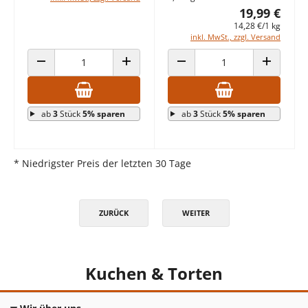
19,99 €
14,28 €/1 kg
inkl. MwSt., zzgl. Versand
ANZAHL VERRINGERN
ANZAHL ERHÖHEN
ANZAHL VERRINGERN
ANZAHL E
ab
3
Stück
5% sparen
ab
3
Stück
5% sparen
* Niedrigster Preis der letzten 30 Tage
ZURÜCK
WEITER
Kuchen & Torten