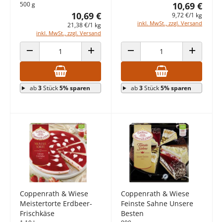
500 g
10,69 €
10,69 €
9,72 €/1 kg
inkl. MwSt., zzgl. Versand
21,38 €/1 kg
inkl. MwSt., zzgl. Versand
ANZAHL VERRINGERN
ANZAHL ERHÖHEN
ANZAHL VERRINGERN
ANZAHL E
ab
3
Stück
5% sparen
ab
3
Stück
5% sparen
Coppenrath & Wiese
Coppenrath & Wiese
Meistertorte Erdbeer-
Feinste Sahne Unsere
Frischkäse
Besten