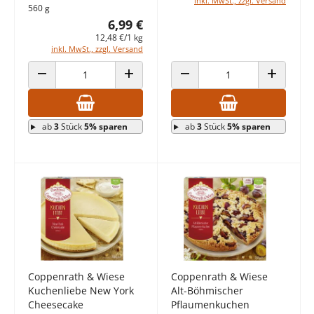
inkl. MwSt., zzgl. Versand
560 g
6,99 €
12,48 €/1 kg
inkl. MwSt., zzgl. Versand
ANZAHL VERRINGERN
ANZAHL ERHÖHEN
ANZAHL VERRINGERN
ANZAHL E
ab
3
Stück
5% sparen
ab
3
Stück
5% sparen
Coppenrath & Wiese
Coppenrath & Wiese
Kuchenliebe New York
Alt-Böhmischer
Cheesecake
Pflaumenkuchen