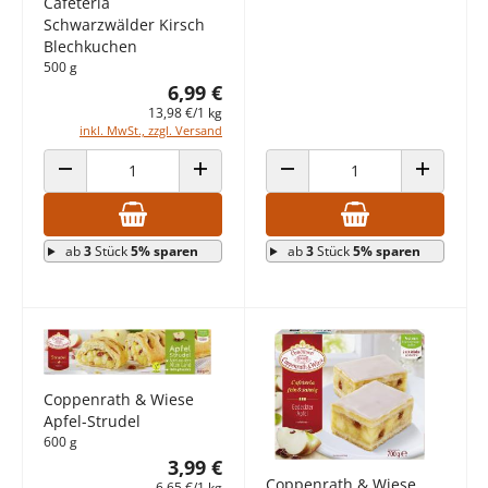
Cafeteria
Schwarzwälder Kirsch
Blechkuchen
500 g
6,99 €
13,98 €/1 kg
inkl. MwSt., zzgl. Versand
ANZAHL VERRINGERN
ANZAHL ERHÖHEN
ANZAHL VERRINGERN
ANZAHL E
ab
3
Stück
5% sparen
ab
3
Stück
5% sparen
Coppenrath & Wiese
Apfel-Strudel
600 g
3,99 €
Coppenrath & Wiese
6,65 €/1 kg