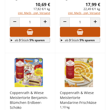
10,69 €
17,99 €
17,82 €/1 kg
22,49 €/1 kg
inkl. MwSt., zzgl. Versand
inkl. MwSt., zzgl. Versand
ANZAHL VERRINGERN
ANZAHL ERHÖHEN
ANZAHL VERRINGERN
ANZAHL E
ab
3
Stück
5% sparen
ab
3
Stück
5% sparen
Coppenrath & Wiese
Coppenrath & Wiese
Meistertorte Benjamin-
Meistertorte
Blümchen Erdbeer-
Mandarine-Frischkäse
Schoko
1,10 kg