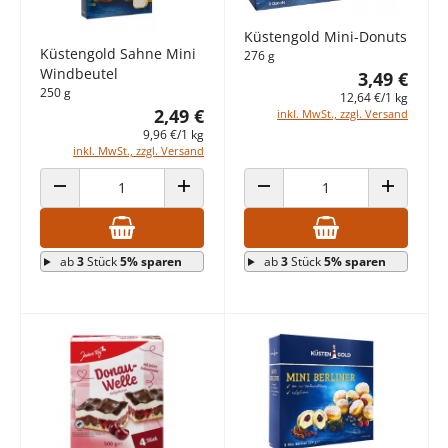
Küstengold Mini-Donuts
Küstengold Sahne Mini
276 g
Windbeutel
3,49 €
250 g
12,64 €/1 kg
2,49 €
inkl. MwSt., zzgl. Versand
9,96 €/1 kg
inkl. MwSt., zzgl. Versand
ANZAHL VERRINGERN
ANZAHL ERHÖHEN
ANZAHL VERRINGERN
ANZAHL E
ab
3
Stück
5% sparen
ab
3
Stück
5% sparen