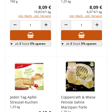
740 g
1,25 kg
8,09 €
8,09 €
10,93 €/1 kg
6,47 €/1 kg
inkl. MwSt., zzgl. Versand
inkl. MwSt., zzgl. Versand
ANZAHL VERRINGERN
ANZAHL ERHÖHEN
ANZAHL VERRINGERN
ANZAHL E
ab
3
Stück
5% sparen
ab
3
Stück
5% sparen
Jeden Tag Apfel-
Coppenrath & Wiese
Streusel-Kuchen
Feinste Sahne
1,25 kg
Marzipan-Torte
1,25 kg