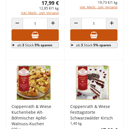
17,99 €
19,73 €/1 kg
inkl. MwSt., zzgl. Versand
12,85 €/1 kg
inkl. MwSt., zzgl. Versand
ANZAHL VERRINGERN
ANZAHL ERHÖHEN
ANZAHL VERRINGERN
ANZAHL E
ab
3
Stück
5% sparen
ab
3
Stück
5% sparen
Coppenrath & Wiese
Coppenrath & Wiese
Kuchenliebe Alt-
Festtagstorte
Böhmischer Apfel-
Schwarzwälder Kirsch
Walnuss-Kuchen
1,40 kg