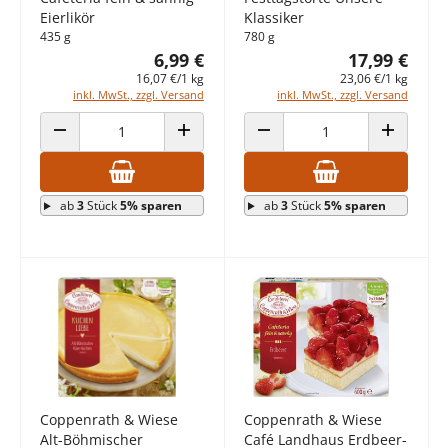
Eierlikör
Klassiker
435 g
780 g
6,99 €
17,99 €
16,07 €/1 kg
23,06 €/1 kg
inkl. MwSt., zzgl. Versand
inkl. MwSt., zzgl. Versand
ANZAHL VERRINGERN
ANZAHL ERHÖHEN
ANZAHL VERRINGERN
ANZAHL E
ab
3
Stück
5% sparen
ab
3
Stück
5% sparen
Coppenrath & Wiese
Coppenrath & Wiese
Alt-Böhmischer
Café Landhaus Erdbeer-