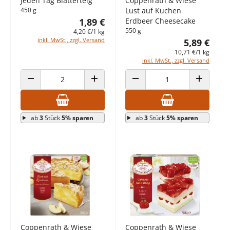
Jeden Tag Blätterteig
Coppenrath & Wiese
450 g
Lust auf Kuchen
1,89 €
Erdbeer Cheesecake
550 g
4,20 €/1 kg
inkl. MwSt., zzgl. Versand
5,89 €
10,71 €/1 kg
inkl. MwSt., zzgl. Versand
ANZAHL VERRINGERN
ANZAHL ERHÖHEN
ANZAHL VERRINGERN
ANZAHL E
ab
3
Stück
5% sparen
ab
3
Stück
5% sparen
Coppenrath & Wiese
Coppenrath & Wiese