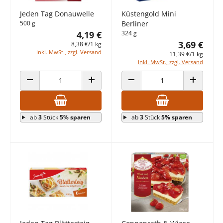
Jeden Tag Donauwelle
Küstengold Mini
500 g
Berliner
4,19 €
324 g
3,69 €
8,38 €/1 kg
inkl. MwSt., zzgl. Versand
11,39 €/1 kg
inkl. MwSt., zzgl. Versand
ANZAHL VERRINGERN
ANZAHL ERHÖHEN
ANZAHL VERRINGERN
ANZAHL E
ab
3
Stück
5% sparen
ab
3
Stück
5% sparen