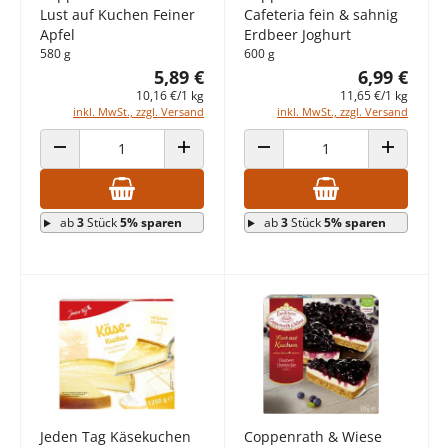
Lust auf Kuchen Feiner
Cafeteria fein & sahnig
Apfel
Erdbeer Joghurt
580 g
600 g
5,89 €
6,99 €
10,16 €/1 kg
11,65 €/1 kg
inkl. MwSt., zzgl. Versand
inkl. MwSt., zzgl. Versand
ANZAHL VERRINGERN
ANZAHL ERHÖHEN
ANZAHL VERRINGERN
ANZAHL E
ab
3
Stück
5% sparen
ab
3
Stück
5% sparen
Jeden Tag Käsekuchen
Coppenrath & Wiese