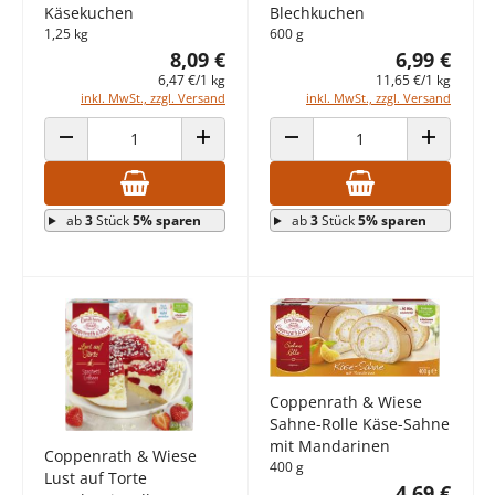
Käsekuchen
Blechkuchen
1,25 kg
600 g
8,09 €
6,99 €
6,47 €/1 kg
11,65 €/1 kg
inkl. MwSt., zzgl. Versand
inkl. MwSt., zzgl. Versand
ANZAHL VERRINGERN
ANZAHL ERHÖHEN
ANZAHL VERRINGERN
ANZAHL E
ab
3
Stück
5% sparen
ab
3
Stück
5% sparen
Coppenrath & Wiese
Sahne-Rolle Käse-Sahne
mit Mandarinen
Coppenrath & Wiese
400 g
Lust auf Torte
4,69 €