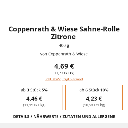
Coppenrath & Wiese Sahne-Rolle
Zitrone
400 g
von
Coppenrath & Wiese
4,69 €
11,73 €/1 kg
inkl. MwSt., zzgl. Versand
Staffelpreise - Mengenrabatt
ab
3
Stück
5%
ab
6
Stück
10%
4,46 €
4,23 €
(11,15 €/1 kg)
(10,58 €/1 kg)
DETAILS / NÄHRWERTE / ZUTATEN UND ALLERGENE