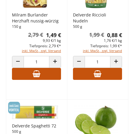
Milram Burlander
Delverde Riccioli
Herzhaft nussig-würzig
Nudeln
150 g
500 g
2,79 €
1,99 €
1,49 €
0,88 €
9,93 €/1 kg
1,76 €/1 kg
Tiefstpreis: 2,79 €*
Tiefstpreis: 1,99 €*
inkl. MwSt., zzgl. Versand
inkl. MwSt., zzgl. Versand
ANZAHL VERRINGERN
ANZAHL ERHÖHEN
ANZAHL VERRINGERN
ANZAHL E
Delverde Spaghetti 72
500 g