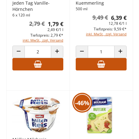
Jeden Tag Vanille-
Kuemmerling
Hörnchen
500 ml
6 x 120 ml
9,49 €
6,39 €
2,79 €
1,79 €
12,78 €/1 l
Tiefstpreis: 9,59 €*
2,49 €/1 l
inkl. MwSt., zzgl. Versand
Tiefstpreis: 2,79 €*
inkl. MwSt., zzgl. Versand
ANZAHL VERRINGERN
ANZAHL ERHÖHEN
ANZAHL VERRINGERN
ANZAHL E
-46%