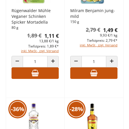
Rügenwalder Mühle
Milram Benjamin jung-
Veganer Schinken
mild
Spicker Mortadella
150 g
80 g
2,79 €
1,49 €
1,89 €
1,11 €
9,93 €/1 kg
Tiefstpreis: 2,79 €*
13,88 €/1 kg
inkl. MwSt., zzgl. Versand
Tiefstpreis: 1,89 €*
inkl. MwSt., zzgl. Versand
ANZAHL VERRINGERN
ANZAHL ERHÖHEN
ANZAHL VERRINGERN
ANZAHL E
-36%
-28%