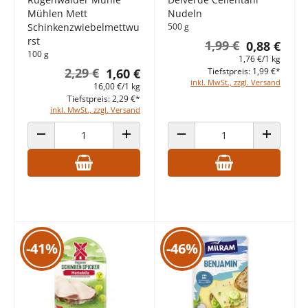
Mühlen Mett
Nudeln
Schinkenzwiebelmettwu
500 g
rst
1,99 €
0,88 €
100 g
1,76 €/1 kg
2,29 €
1,60 €
Tiefstpreis: 1,99 €*
inkl. MwSt., zzgl. Versand
16,00 €/1 kg
Tiefstpreis: 2,29 €*
inkl. MwSt., zzgl. Versand
ANZAHL VERRINGERN
ANZAHL ERHÖHEN
ANZAHL VERRINGERN
ANZAHL E
-41%
-46%