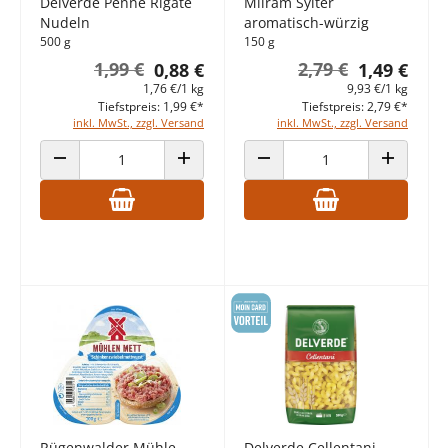
Delverde Penne Rigate
Milram Sylter
Nudeln
aromatisch-würzig
500 g
150 g
1,99 €
2,79 €
0,88 €
1,49 €
1,76 €/1 kg
9,93 €/1 kg
Tiefstpreis: 1,99 €*
Tiefstpreis: 2,79 €*
inkl. MwSt., zzgl. Versand
inkl. MwSt., zzgl. Versand
ANZAHL VERRINGERN
ANZAHL ERHÖHEN
ANZAHL VERRINGERN
ANZAHL E
Rügenwalder Mühle
Delverde Cellentani