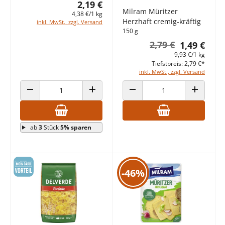
2,19 €
Milram Müritzer
4,38 €/1 kg
Herzhaft cremig-kräftig
inkl. MwSt., zzgl. Versand
150 g
2,79 €
1,49 €
9,93 €/1 kg
Tiefstpreis: 2,79 €*
inkl. MwSt., zzgl. Versand
ANZAHL VERRINGERN
ANZAHL ERHÖHEN
ANZAHL VERRINGERN
ANZAHL E
ab
3
Stück
5% sparen
-46%