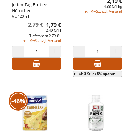
2,19 €
Jeden Tag Erdbeer-
4,38 €/1 kg
Hörnchen
inkl. MwSt., zzgl. Versand
6 x 120 ml
2,79 €
1,79 €
2,49 €/1 l
Tiefstpreis: 2,79 €*
inkl. MwSt., zzgl. Versand
ANZAHL VERRINGERN
ANZAHL ERHÖHEN
ANZAHL VERRINGERN
ANZAHL E
ab
3
Stück
5% sparen
-46%