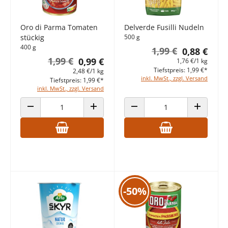
Oro di Parma Tomaten
Delverde Fusilli Nudeln
stückig
500 g
400 g
1,99 €
0,88 €
1,99 €
0,99 €
1,76 €/1 kg
Tiefstpreis: 1,99 €*
2,48 €/1 kg
inkl. MwSt., zzgl. Versand
Tiefstpreis: 1,99 €*
inkl. MwSt., zzgl. Versand
ANZAHL VERRINGERN
ANZAHL ERHÖHEN
ANZAHL VERRINGERN
ANZAHL E
-50%