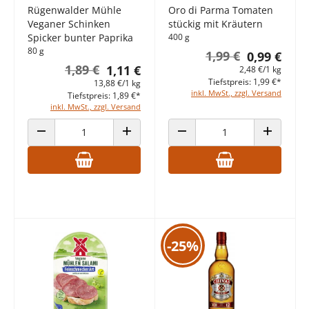
Rügenwalder Mühle
Oro di Parma Tomaten
Veganer Schinken
stückig mit Kräutern
Spicker bunter Paprika
400 g
80 g
1,99 €
0,99 €
1,89 €
1,11 €
2,48 €/1 kg
Tiefstpreis: 1,99 €*
13,88 €/1 kg
inkl. MwSt., zzgl. Versand
Tiefstpreis: 1,89 €*
inkl. MwSt., zzgl. Versand
ANZAHL VERRINGERN
ANZAHL ERHÖHEN
ANZAHL VERRINGERN
ANZAHL E
-25%