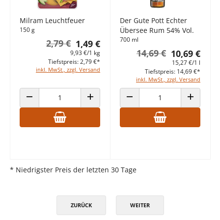
Milram Leuchtfeuer
Der Gute Pott Echter
150 g
Übersee Rum 54% Vol.
700 ml
2,79 €
1,49 €
14,69 €
10,69 €
9,93 €/1 kg
Tiefstpreis: 2,79 €*
15,27 €/1 l
inkl. MwSt., zzgl. Versand
Tiefstpreis: 14,69 €*
inkl. MwSt., zzgl. Versand
ANZAHL VERRINGERN
ANZAHL ERHÖHEN
ANZAHL VERRINGERN
ANZAHL E
* Niedrigster Preis der letzten 30 Tage
ZURÜCK
WEITER