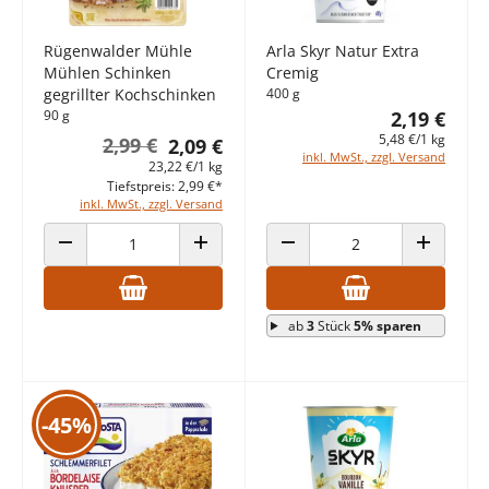
Rügenwalder Mühle
Arla Skyr Natur Extra
Mühlen Schinken
Cremig
gegrillter Kochschinken
400 g
90 g
2,19 €
5,48 €/1 kg
2,99 €
2,09 €
inkl. MwSt., zzgl. Versand
23,22 €/1 kg
Tiefstpreis: 2,99 €*
inkl. MwSt., zzgl. Versand
ANZAHL VERRINGERN
ANZAHL ERHÖHEN
ANZAHL VERRINGERN
ANZAHL E
ab
3
Stück
5% sparen
-45%