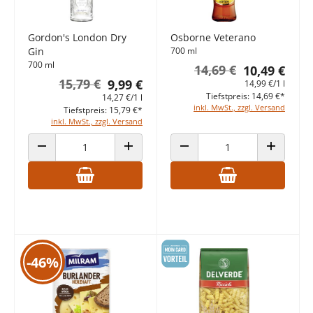
Gordon's London Dry
Osborne Veterano
Gin
700 ml
700 ml
14,69 €
10,49 €
15,79 €
9,99 €
14,99 €/1 l
Tiefstpreis: 14,69 €*
14,27 €/1 l
inkl. MwSt., zzgl. Versand
Tiefstpreis: 15,79 €*
inkl. MwSt., zzgl. Versand
ANZAHL VERRINGERN
ANZAHL ERHÖHEN
ANZAHL VERRINGERN
ANZAHL E
-46%