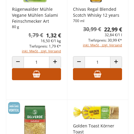
Rügenwalder Mühle
Chivas Regal Blended
Vegane Mühlen Salami
Scotch Whisky 12 years
Feinschmecker Art
700 ml
80 g
30,99 €
22,99 €
1,79 €
1,32 €
32,84 €/1 l
Tiefstpreis: 30,99 €*
16,50 €/1 kg
inkl. MwSt., zzgl. Versand
Tiefstpreis: 1,79 €*
inkl. MwSt., zzgl. Versand
ANZAHL VERRINGERN
ANZAHL ERHÖHEN
ANZAHL VERRINGERN
ANZAHL E
Golden Toast Körner
Toast