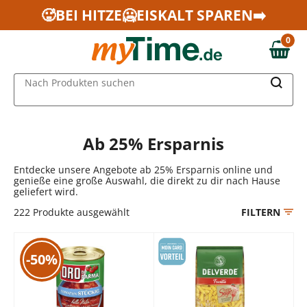
Zum Hauptinhalt springen
🥵BEI HITZE🥶EISKALT SPAREN➡️
Zur Navigation springen
0
Zur Suche springen
0,00 €
MAIN MENU
Nach Produkten suchen
Ab 25% Ersparnis
Entdecke unsere Angebote ab 25% Ersparnis online und
genieße eine große Auswahl, die direkt zu dir nach Hause
geliefert wird.
222
Produkte ausgewählt
FILTERN
-50%