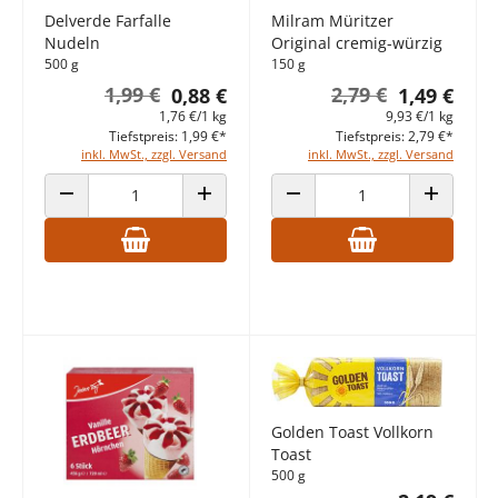
Delverde Farfalle
Milram Müritzer
Nudeln
Original cremig-würzig
500 g
150 g
1,99 €
2,79 €
0,88 €
1,49 €
1,76 €/1 kg
9,93 €/1 kg
Tiefstpreis: 1,99 €*
Tiefstpreis: 2,79 €*
inkl. MwSt., zzgl. Versand
inkl. MwSt., zzgl. Versand
ANZAHL VERRINGERN
ANZAHL ERHÖHEN
ANZAHL VERRINGERN
ANZAHL E
Golden Toast Vollkorn
Toast
500 g