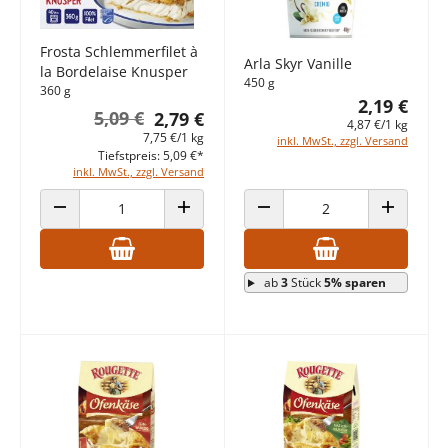
Frosta Schlemmerfilet à
Arla Skyr Vanille
la Bordelaise Knusper
450 g
360 g
2,19 €
5,09 €
2,79 €
4,87 €/1 kg
7,75 €/1 kg
inkl. MwSt., zzgl. Versand
Tiefstpreis: 5,09 €*
inkl. MwSt., zzgl. Versand
ANZAHL VERRINGERN
ANZAHL ERHÖHEN
ANZAHL VERRINGERN
ANZAHL E
ab
3
Stück
5% sparen