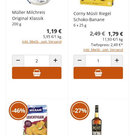
Müller Milchreis
Corny Müsli Riegel
Original Klassik
Schoko-Banane
200 g
6 x 25 g
1,19 €
2,49 €
1,79 €
5,95 €/1 kg
11,93 €/1 kg
inkl. MwSt., zzgl. Versand
Tiefstpreis: 2,49 €*
inkl. MwSt., zzgl. Versand
ANZAHL VERRINGERN
ANZAHL ERHÖHEN
ANZAHL VERRINGERN
ANZAHL E
-46%
-27%