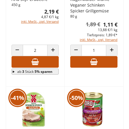
450 g
Veganer Schinken
2,19 €
Spicker Grillgemüse
80 g
4,87 €/1 kg
inkl. MwSt., zzgl. Versand
1,89 €
1,11 €
13,88 €/1 kg
Tiefstpreis: 1,89 €*
inkl. MwSt., zzgl. Versand
ANZAHL VERRINGERN
ANZAHL ERHÖHEN
ANZAHL VERRINGERN
ANZAHL E
ab
3
Stück
5% sparen
-41%
-50%