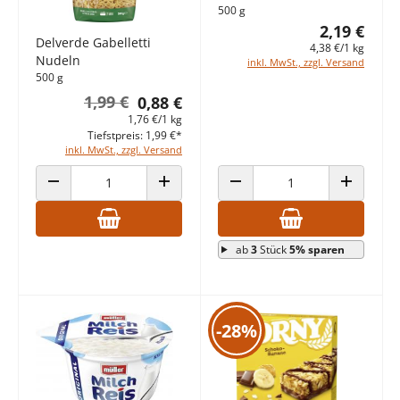
500 g
2,19 €
Delverde Gabelletti
4,38 €/1 kg
Nudeln
inkl. MwSt., zzgl. Versand
500 g
1,99 €
0,88 €
1,76 €/1 kg
Tiefstpreis: 1,99 €*
inkl. MwSt., zzgl. Versand
ANZAHL VERRINGERN
ANZAHL ERHÖHEN
ANZAHL VERRINGERN
ANZAHL E
ab
3
Stück
5% sparen
-28%