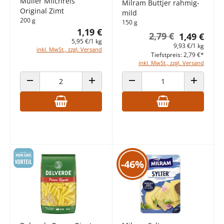
Müller Milchreis
Milram Buttjer rahmig-
Original Zimt
mild
200 g
150 g
1,19 €
2,79 €
1,49 €
5,95 €/1 kg
9,93 €/1 kg
inkl. MwSt., zzgl. Versand
Tiefstpreis: 2,79 €*
inkl. MwSt., zzgl. Versand
ANZAHL VERRINGERN
ANZAHL ERHÖHEN
ANZAHL VERRINGERN
ANZAHL E
-46%