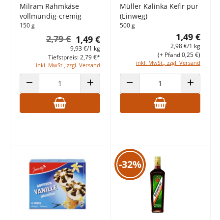
Milram Rahmkäse
Müller Kalinka Kefir pur
vollmundig-cremig
(Einweg)
150 g
500 g
1,49 €
2,79 €
1,49 €
2,98 €/1 kg
9,93 €/1 kg
(+ Pfand 0,25 €)
Tiefstpreis: 2,79 €*
inkl. MwSt., zzgl. Versand
inkl. MwSt., zzgl. Versand
ANZAHL VERRINGERN
ANZAHL ERHÖHEN
ANZAHL VERRINGERN
ANZAHL E
-32%