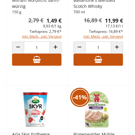
Milram Nordlicht sanft-
Ballantine's Blended
würzig
Scotch Whisky
150 g
700 ml
2,79 €
16,89 €
1,49 €
11,99 €
9,93 €/1 kg
17,13 €/1 l
Tiefstpreis: 2,79 €*
Tiefstpreis: 16,89 €*
inkl. MwSt., zzgl. Versand
inkl. MwSt., zzgl. Versand
ANZAHL VERRINGERN
ANZAHL ERHÖHEN
ANZAHL VERRINGERN
ANZAHL E
-41%
Arla Skyr Erdbeere
Rügenwalder Mühle