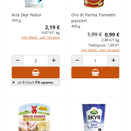
Arla Skyr Natur
Oro di Parma Tomaten
450 g
passiert
2,19 €
400 g
4,87 €/1 kg
1,99 €
0,99 €
inkl. MwSt., zzgl. Versand
2,48 €/1 kg
Tiefstpreis: 1,99 €*
inkl. MwSt., zzgl. Versand
ANZAHL VERRINGERN
ANZAHL ERHÖHEN
ANZAHL VERRINGERN
ANZAHL E
ab
3
Stück
5% sparen