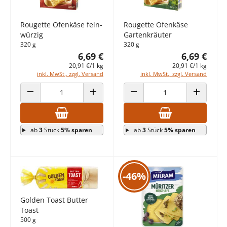
Rougette Ofenkäse fein-
Rougette Ofenkäse
würzig
Gartenkräuter
320 g
320 g
6,69 €
6,69 €
20,91 €/1 kg
20,91 €/1 kg
inkl. MwSt., zzgl. Versand
inkl. MwSt., zzgl. Versand
ANZAHL VERRINGERN
ANZAHL ERHÖHEN
ANZAHL VERRINGERN
ANZAHL E
ab
3
Stück
5% sparen
ab
3
Stück
5% sparen
-46%
Golden Toast Butter
Toast
500 g