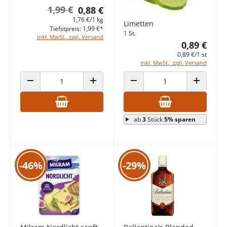
1,99 €
0,88 €
1,76 €/1 kg
Limetten
Tiefstpreis: 1,99 €*
1 St.
inkl. MwSt., zzgl. Versand
0,89 €
0,89 €/1 st
inkl. MwSt., zzgl. Versand
ANZAHL VERRINGERN
ANZAHL ERHÖHEN
ANZAHL VERRINGERN
ANZAHL E
ab
3
Stück
5% sparen
-46%
-29%