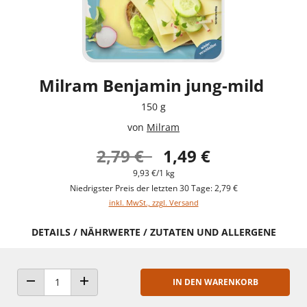
Milram Benjamin jung-mild
150 g
von
Milram
2,79 €
1,49 €
9,93 €/1 kg
Niedrigster Preis der letzten 30 Tage: 2,79 €
inkl. MwSt., zzgl. Versand
DETAILS / NÄHRWERTE / ZUTATEN UND ALLERGENE
IN DEN WARENKORB
ANZAHL VERRINGERN
ANZAHL ERHÖHEN