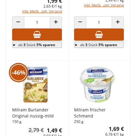
1,99 €
2,99 €/1 kg
inkl. MwSt., zzgl. Versand
2,65 €/1 kg
inkl. MwSt., zzgl. Versand
ANZAHL VERRINGERN
ANZAHL ERHÖHEN
ANZAHL VERRINGERN
ANZAHL E
ab
3
Stück
5% sparen
ab
3
Stück
5% sparen
-46%
Milram Burlander
Milram frischer
Original nussig-mild
Schmand
150 g
250 g
1,69 €
2,79 €
1,49 €
6,76 €/1 kg
9,93 €/1 kg