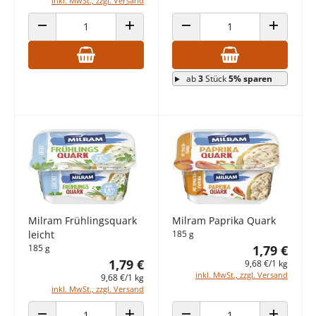
inkl. MwSt., zzgl. Versand
ANZAHL VERRINGERN
ANZAHL ERHÖHEN
ANZAHL VERRINGERN
ANZAHL E
ab
3
Stück
5% sparen
Milram Frühlingsquark
Milram Paprika Quark
leicht
185 g
185 g
1,79 €
1,79 €
9,68 €/1 kg
inkl. MwSt., zzgl. Versand
9,68 €/1 kg
inkl. MwSt., zzgl. Versand