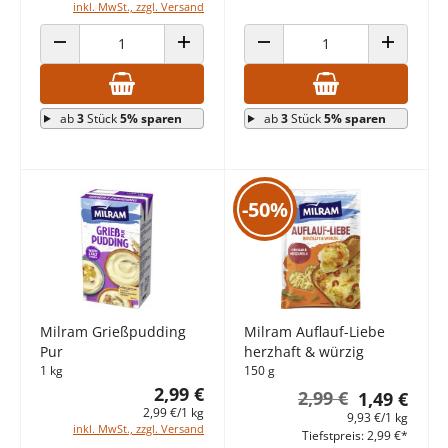
inkl. MwSt., zzgl. Versand
ANZAHL VERRINGERN
ANZAHL ERHÖHEN
ANZAHL VERRINGERN
ANZAHL E
ab
3
Stück
5% sparen
ab
3
Stück
5% sparen
-50%
Milram Grießpudding
Milram Auflauf-Liebe
Pur
herzhaft & würzig
1 kg
150 g
2,99 €
2,99 €
1,49 €
2,99 €/1 kg
9,93 €/1 kg
inkl. MwSt., zzgl. Versand
Tiefstpreis: 2,99 €*