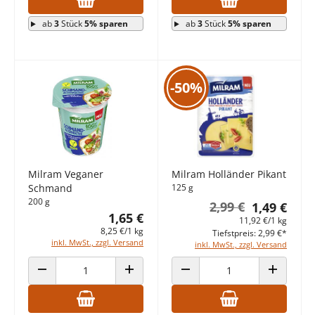
ab
3
Stück
5% sparen
ab
3
Stück
5% sparen
-50%
Milram Veganer
Milram Holländer Pikant
Schmand
125 g
200 g
2,99 €
1,49 €
1,65 €
11,92 €/1 kg
8,25 €/1 kg
Tiefstpreis: 2,99 €*
inkl. MwSt., zzgl. Versand
inkl. MwSt., zzgl. Versand
ANZAHL VERRINGERN
ANZAHL ERHÖHEN
ANZAHL VERRINGERN
ANZAHL E