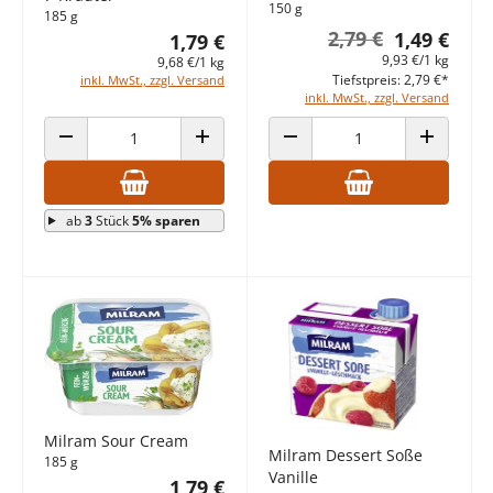
150 g
185 g
2,79 €
1,49 €
1,79 €
9,93 €/1 kg
9,68 €/1 kg
Tiefstpreis: 2,79 €*
inkl. MwSt., zzgl. Versand
inkl. MwSt., zzgl. Versand
ANZAHL VERRINGERN
ANZAHL ERHÖHEN
ANZAHL VERRINGERN
ANZAHL E
ab
3
Stück
5% sparen
Milram Sour Cream
Milram Dessert Soße
185 g
Vanille
1,79 €