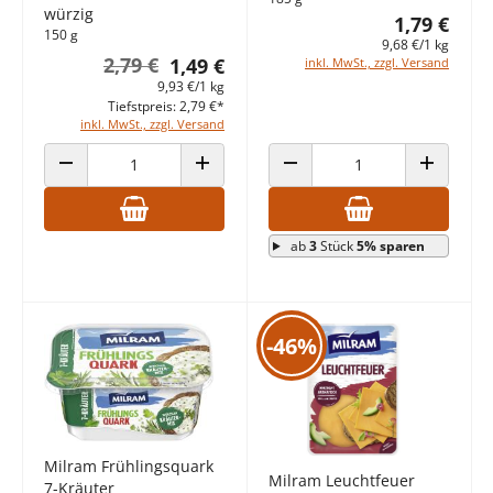
würzig
1,79 €
150 g
9,68 €/1 kg
2,79 €
1,49 €
inkl. MwSt., zzgl. Versand
9,93 €/1 kg
Tiefstpreis: 2,79 €*
inkl. MwSt., zzgl. Versand
ANZAHL VERRINGERN
ANZAHL ERHÖHEN
ANZAHL VERRINGERN
ANZAHL E
ab
3
Stück
5% sparen
-46%
Milram Frühlingsquark
Milram Leuchtfeuer
7-Kräuter