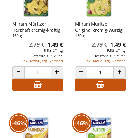
Milram Müritzer
Milram Müritzer
Herzhaft cremig-kräftig
Original cremig-würzig
150 g
150 g
2,79 €
2,79 €
1,49 €
1,49 €
9,93 €/1 kg
9,93 €/1 kg
Tiefstpreis: 2,79 €*
Tiefstpreis: 2,79 €*
inkl. MwSt., zzgl. Versand
inkl. MwSt., zzgl. Versand
ANZAHL VERRINGERN
ANZAHL ERHÖHEN
ANZAHL VERRINGERN
ANZAHL E
-46%
-46%