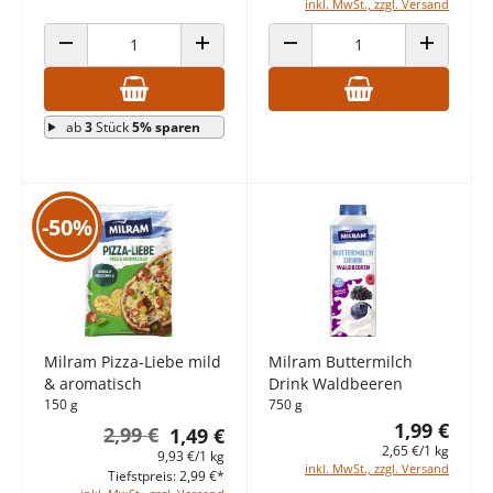
inkl. MwSt., zzgl. Versand
ANZAHL VERRINGERN
ANZAHL ERHÖHEN
ANZAHL VERRINGERN
ANZAHL E
ab
3
Stück
5% sparen
-50%
Milram Pizza-Liebe mild
Milram Buttermilch
& aromatisch
Drink Waldbeeren
150 g
750 g
1,99 €
2,99 €
1,49 €
2,65 €/1 kg
9,93 €/1 kg
inkl. MwSt., zzgl. Versand
Tiefstpreis: 2,99 €*