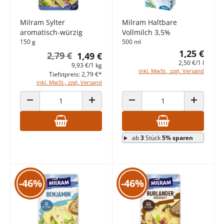
Milram Sylter
Milram Haltbare
aromatisch-würzig
Vollmilch 3,5%
150 g
500 ml
1,25 €
2,79 €
1,49 €
2,50 €/1 l
9,93 €/1 kg
inkl. MwSt., zzgl. Versand
Tiefstpreis: 2,79 €*
inkl. MwSt., zzgl. Versand
ANZAHL VERRINGERN
ANZAHL ERHÖHEN
ANZAHL VERRINGERN
ANZAHL E
ab
3
Stück
5% sparen
-46%
-46%