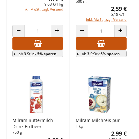
500 ml
9,68 €/1 kg
2,59 €
inkl. MwSt., zzgl. Versand
5,18 €/1 l
inkl. MwSt., zzgl. Versand
ANZAHL VERRINGERN
ANZAHL ERHÖHEN
ANZAHL VERRINGERN
ANZAHL E
ab
3
Stück
5% sparen
ab
3
Stück
5% sparen
Milram Buttermilch
Milram Milchreis pur
Drink Erdbeer
1 kg
750 g
2,99 €