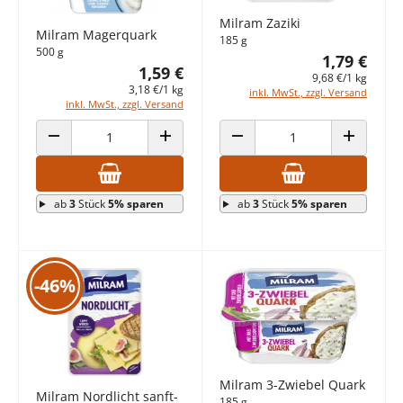
Milram Zaziki
Milram Magerquark
185 g
500 g
1,79 €
1,59 €
9,68 €/1 kg
3,18 €/1 kg
inkl. MwSt., zzgl. Versand
inkl. MwSt., zzgl. Versand
ANZAHL VERRINGERN
ANZAHL ERHÖHEN
ANZAHL VERRINGERN
ANZAHL E
ab
3
Stück
5% sparen
ab
3
Stück
5% sparen
-46%
Milram 3-Zwiebel Quark
Milram Nordlicht sanft-
185 g