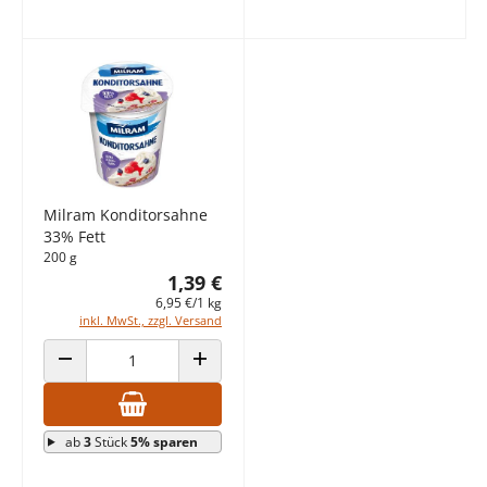
Milram Konditorsahne
33% Fett
200 g
1,39 €
6,95 €/1 kg
inkl. MwSt., zzgl. Versand
ANZAHL VERRINGERN
ANZAHL ERHÖHEN
ab
3
Stück
5% sparen