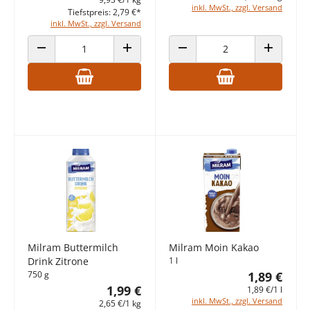
inkl. MwSt., zzgl. Versand
Tiefstpreis: 2,79 €*
inkl. MwSt., zzgl. Versand
ANZAHL VERRINGERN
ANZAHL ERHÖHEN
ANZAHL VERRINGERN
ANZAHL E
Milram Buttermilch
Milram Moin Kakao
Drink Zitrone
1 l
750 g
1,89 €
1,99 €
1,89 €/1 l
inkl. MwSt., zzgl. Versand
2,65 €/1 kg