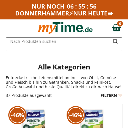
Zum Hauptinhalt springen
NUR NOCH
06 : 55 : 56
DONNERHAMMER⚡NUR HEUTE➡️
Zur Navigation springen
Zur Suche springen
0
0,00 €
MAIN MENU
Nach Produkten suchen
Alle Kategorien
Entdecke frische Lebensmittel online – von Obst, Gemüse
und Fleisch bis hin zu Getränken, Snacks und Feinkost.
Große Auswahl und beste Qualität direkt zu dir nach Hause!
37
Produkte ausgewählt
FILTERN
-46%
-46%