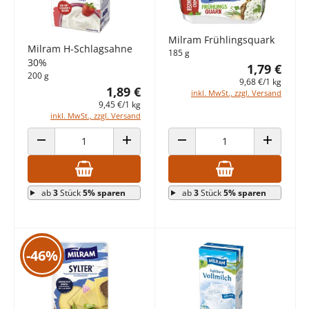
Milram Frühlingsquark
Milram H-Schlagsahne
185 g
30%
1,79 €
200 g
9,68 €/1 kg
1,89 €
inkl. MwSt., zzgl. Versand
9,45 €/1 kg
inkl. MwSt., zzgl. Versand
ANZAHL VERRINGERN
ANZAHL ERHÖHEN
ANZAHL VERRINGERN
ANZAHL E
ab
3
Stück
5% sparen
ab
3
Stück
5% sparen
-46%