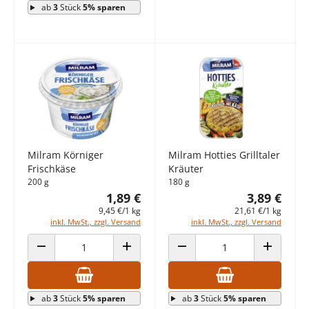
ab
3
Stück
5% sparen
Milram Körniger
Milram Hotties Grilltaler
Frischkäse
Kräuter
200 g
180 g
1,89 €
3,89 €
9,45 €/1 kg
21,61 €/1 kg
inkl. MwSt., zzgl. Versand
inkl. MwSt., zzgl. Versand
ANZAHL VERRINGERN
ANZAHL ERHÖHEN
ANZAHL VERRINGERN
ANZAHL E
ab
3
Stück
5% sparen
ab
3
Stück
5% sparen