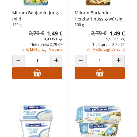
Milram Benjamin jung-
Milram Burlander
mild
Herzhaft nussig-würzig
150 g
150 g
2,79 €
2,79 €
1,49 €
1,49 €
9,93 €/1 kg
9,93 €/1 kg
Tiefstpreis: 2,79 €*
Tiefstpreis: 2,79 €*
inkl. MwSt., zzgl. Versand
inkl. MwSt., zzgl. Versand
ANZAHL VERRINGERN
ANZAHL ERHÖHEN
ANZAHL VERRINGERN
ANZAHL E