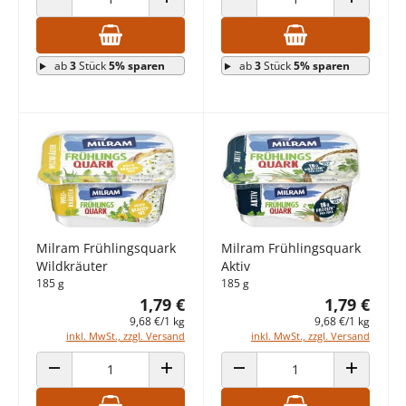
ANZAHL VERRINGERN
ANZAHL ERHÖHEN
ANZAHL VERRINGERN
ANZAHL E
ab
3
Stück
5% sparen
ab
3
Stück
5% sparen
Milram Frühlingsquark
Milram Frühlingsquark
Wildkräuter
Aktiv
185 g
185 g
1,79 €
1,79 €
9,68 €/1 kg
9,68 €/1 kg
inkl. MwSt., zzgl. Versand
inkl. MwSt., zzgl. Versand
ANZAHL VERRINGERN
ANZAHL ERHÖHEN
ANZAHL VERRINGERN
ANZAHL E