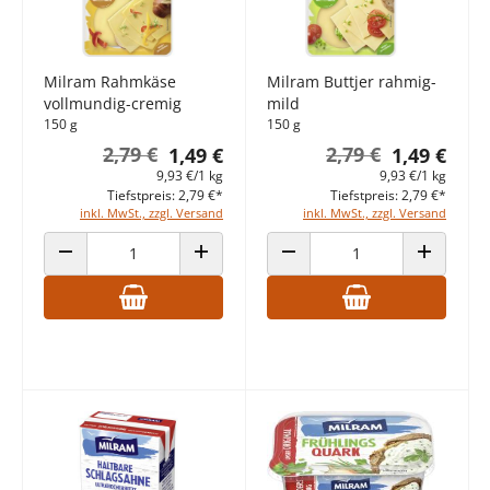
Milram Rahmkäse
Milram Buttjer rahmig-
vollmundig-cremig
mild
150 g
150 g
2,79 €
2,79 €
1,49 €
1,49 €
9,93 €/1 kg
9,93 €/1 kg
Tiefstpreis: 2,79 €*
Tiefstpreis: 2,79 €*
inkl. MwSt., zzgl. Versand
inkl. MwSt., zzgl. Versand
ANZAHL VERRINGERN
ANZAHL ERHÖHEN
ANZAHL VERRINGERN
ANZAHL E