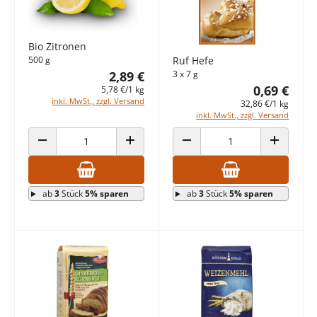
Bio Zitronen
Ruf Hefe
500 g
3 x 7 g
2,89 €
0,69 €
5,78 €/1 kg
inkl. MwSt., zzgl. Versand
32,86 €/1 kg
inkl. MwSt., zzgl. Versand
ANZAHL VERRINGERN
ANZAHL ERHÖHEN
ANZAHL VERRINGERN
ANZAHL E
ab
3
Stück
5% sparen
ab
3
Stück
5% sparen