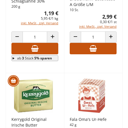
Schlagsahne 30%
A Größe L/M
200 g
10 St.
1,19 €
2,99 €
5,95 €/1 kg
0,30 €/1 st
inkl. MwSt., zzgl. Versand
inkl. MwSt., zzgl. Versand
ANZAHL VERRINGERN
ANZAHL ERHÖHEN
ANZAHL VERRINGERN
ANZAHL E
ab
3
Stück
5% sparen
Kerrygold Original
Fala Oma's Ur-Hefe
Irische Butter
42 g