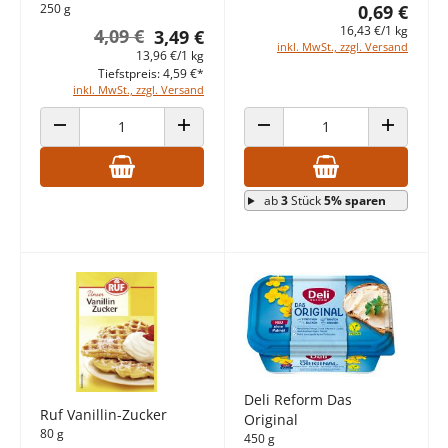
250 g
0,69 €
16,43 €/1 kg
4,09 €
3,49 €
inkl. MwSt., zzgl. Versand
13,96 €/1 kg
Tiefstpreis: 4,59 €*
inkl. MwSt., zzgl. Versand
ANZAHL VERRINGERN
ANZAHL ERHÖHEN
ANZAHL VERRINGERN
ANZAHL E
ab
3
Stück
5% sparen
Deli Reform Das
Ruf Vanillin-Zucker
Original
80 g
450 g