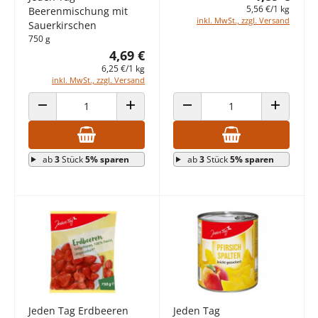
5,56 €/1 kg
Beerenmischung mit
inkl. MwSt., zzgl. Versand
Sauerkirschen
750 g
4,69 €
6,25 €/1 kg
inkl. MwSt., zzgl. Versand
ANZAHL VERRINGERN
ANZAHL ERHÖHEN
ANZAHL VERRINGERN
ANZAHL E
ab
3
Stück
5% sparen
ab
3
Stück
5% sparen
Jeden Tag Erdbeeren
Jeden Tag