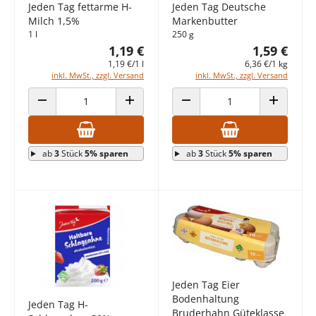
Jeden Tag fettarme H-
Jeden Tag Deutsche
Milch 1,5%
Markenbutter
1 l
250 g
1,19 €
1,59 €
1,19 €/1 l
6,36 €/1 kg
inkl. MwSt., zzgl. Versand
inkl. MwSt., zzgl. Versand
ANZAHL VERRINGERN
ANZAHL ERHÖHEN
ANZAHL VERRINGERN
ANZAHL E
ab
3
Stück
5% sparen
ab
3
Stück
5% sparen
Jeden Tag Eier
Bodenhaltung
Jeden Tag H-
Bruderhahn Güteklasse