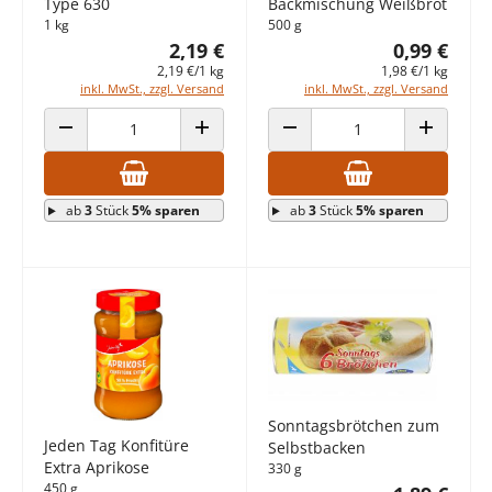
Type 630
Backmischung Weißbrot
1 kg
500 g
2,19 €
0,99 €
2,19 €/1 kg
1,98 €/1 kg
inkl. MwSt., zzgl. Versand
inkl. MwSt., zzgl. Versand
ANZAHL VERRINGERN
ANZAHL ERHÖHEN
ANZAHL VERRINGERN
ANZAHL E
ab
3
Stück
5% sparen
ab
3
Stück
5% sparen
Sonntagsbrötchen zum
Jeden Tag Konfitüre
Selbstbacken
Extra Aprikose
330 g
450 g