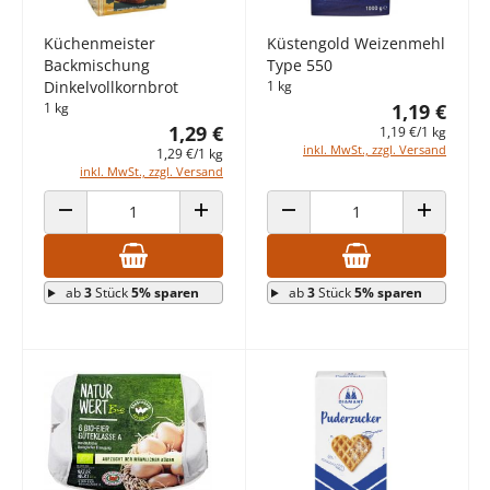
Küchenmeister
Küstengold Weizenmehl
Backmischung
Type 550
Dinkelvollkornbrot
1 kg
1 kg
1,19 €
1,29 €
1,19 €/1 kg
inkl. MwSt., zzgl. Versand
1,29 €/1 kg
inkl. MwSt., zzgl. Versand
ANZAHL VERRINGERN
ANZAHL ERHÖHEN
ANZAHL VERRINGERN
ANZAHL E
ab
3
Stück
5% sparen
ab
3
Stück
5% sparen