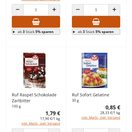
ANZAHL VERRINGERN
ANZAHL ERHÖHEN
ANZAHL VERRINGERN
ANZAHL E
ab
3
Stück
5% sparen
ab
3
Stück
5% sparen
Ruf Raspel Schokolade
Ruf Sofort Gelatine
Zartbitter
30 g
100 g
0,85 €
1,79 €
28,33 €/1 kg
inkl. MwSt., zzgl. Versand
17,90 €/1 kg
inkl. MwSt., zzgl. Versand