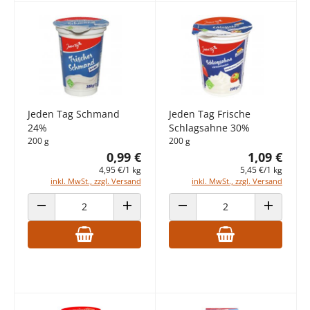
Jeden Tag Schmand
Jeden Tag Frische
24%
Schlagsahne 30%
200 g
200 g
0,99 €
1,09 €
4,95 €/1 kg
5,45 €/1 kg
inkl. MwSt., zzgl. Versand
inkl. MwSt., zzgl. Versand
ANZAHL VERRINGERN
ANZAHL ERHÖHEN
ANZAHL VERRINGERN
ANZAHL E