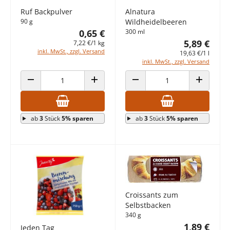
Ruf Backpulver
Alnatura
90 g
Wildheidelbeeren
0,65 €
300 ml
5,89 €
7,22 €/1 kg
inkl. MwSt., zzgl. Versand
19,63 €/1 l
inkl. MwSt., zzgl. Versand
ANZAHL VERRINGERN
ANZAHL ERHÖHEN
ANZAHL VERRINGERN
ANZAHL E
ab
3
Stück
5% sparen
ab
3
Stück
5% sparen
Croissants zum
Selbstbacken
340 g
1,89 €
Jeden Tag