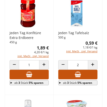
Jeden Tag Konfitüre
Jeden Tag Tafelsalz
Extra Erdbeere
500 g
450 g
0,59 €
1,89 €
1,18 €/1 kg
inkl. MwSt., zzgl. Versand
4,20 €/1 kg
inkl. MwSt., zzgl. Versand
ANZAHL VERRINGERN
ANZAHL ERHÖHEN
ANZAHL VERRINGERN
ANZAHL E
ab
3
Stück
5% sparen
ab
3
Stück
5% sparen