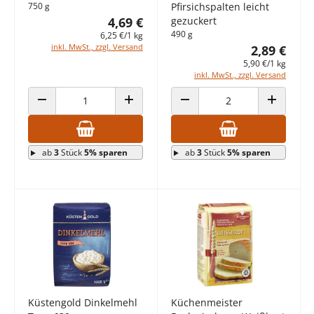
750 g
Pfirsichspalten leicht
4,69 €
gezuckert
490 g
6,25 €/1 kg
inkl. MwSt., zzgl. Versand
2,89 €
5,90 €/1 kg
inkl. MwSt., zzgl. Versand
ANZAHL VERRINGERN
ANZAHL ERHÖHEN
ANZAHL VERRINGERN
ANZAHL E
ab
3
Stück
5% sparen
ab
3
Stück
5% sparen
Küstengold Dinkelmehl
Küchenmeister