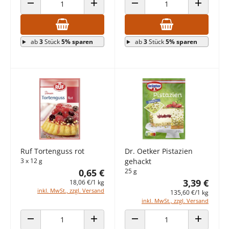
ANZAHL VERRINGERN
ANZAHL ERHÖHEN
ANZAHL VERRINGERN
ANZAHL E
ab
3
Stück
5% sparen
ab
3
Stück
5% sparen
Ruf Tortenguss rot
Dr. Oetker Pistazien
3 x 12 g
gehackt
0,65 €
25 g
3,39 €
18,06 €/1 kg
inkl. MwSt., zzgl. Versand
135,60 €/1 kg
inkl. MwSt., zzgl. Versand
ANZAHL VERRINGERN
ANZAHL ERHÖHEN
ANZAHL VERRINGERN
ANZAHL E