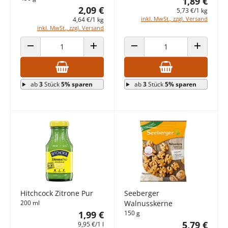
1,89 €
2,09 €
5,73 €/1 kg
inkl. MwSt., zzgl. Versand
4,64 €/1 kg
inkl. MwSt., zzgl. Versand
ANZAHL VERRINGERN
ANZAHL ERHÖHEN
ANZAHL VERRINGERN
ANZAHL E
ab
3
Stück
5% sparen
ab
3
Stück
5% sparen
Hitchcock Zitrone Pur
Seeberger
200 ml
Walnusskerne
1,99 €
150 g
5,79 €
9,95 €/1 l