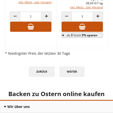
inkl. MwSt., zzgl. Versand
38,60 €/1 kg
inkl. MwSt., zzgl. Versand
ANZAHL VERRINGERN
ANZAHL ERHÖHEN
ANZAHL VERRINGERN
ANZAHL E
ab
3
Stück
5% sparen
* Niedrigster Preis der letzten 30 Tage
ZURÜCK
WEITER
Backen zu Ostern online kaufen
Wir über uns