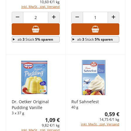
10,60 €/1 kg
inkl. MwSt., zzgl. Versand
ANZAHL VERRINGERN
ANZAHL ERHÖHEN
ANZAHL VERRINGERN
ANZAHL E
ab
3
Stück
5% sparen
ab
3
Stück
5% sparen
Dr. Oetker Original
Ruf Sahnefest
Pudding Vanille
40 g
3 x 37 g
0,59 €
1,09 €
14,75 €/1 kg
inkl. MwSt., zzgl. Versand
9,82 €/1 kg
inkl. MwSt., zzgl. Versand