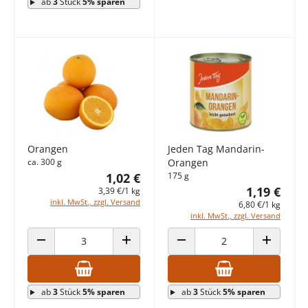
ab
3
Stück
5% sparen
Orangen
Jeden Tag Mandarin-
ca. 300 g
Orangen
1,02 €
175 g
1,19 €
3,39 €/1 kg
inkl. MwSt., zzgl. Versand
6,80 €/1 kg
inkl. MwSt., zzgl. Versand
ANZAHL VERRINGERN
ANZAHL ERHÖHEN
ANZAHL VERRINGERN
ANZAHL E
ab
3
Stück
5% sparen
ab
3
Stück
5% sparen