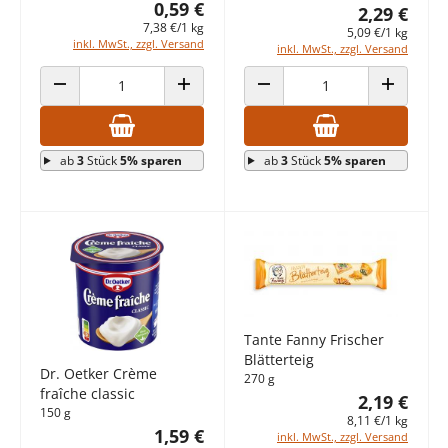
0,59 €
2,29 €
7,38 €/1 kg
5,09 €/1 kg
inkl. MwSt., zzgl. Versand
inkl. MwSt., zzgl. Versand
ANZAHL VERRINGERN
ANZAHL ERHÖHEN
ANZAHL VERRINGERN
ANZAHL E
ab
3
Stück
5% sparen
ab
3
Stück
5% sparen
Tante Fanny Frischer
Blätterteig
Dr. Oetker Crème
270 g
fraîche classic
2,19 €
150 g
8,11 €/1 kg
1,59 €
inkl. MwSt., zzgl. Versand