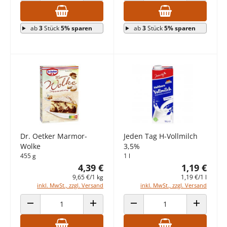
ab
3
Stück
5% sparen
ab
3
Stück
5% sparen
Dr. Oetker Marmor-
Jeden Tag H-Vollmilch
Wolke
3,5%
455 g
1 l
4,39 €
1,19 €
9,65 €/1 kg
1,19 €/1 l
inkl. MwSt., zzgl. Versand
inkl. MwSt., zzgl. Versand
ANZAHL VERRINGERN
ANZAHL ERHÖHEN
ANZAHL VERRINGERN
ANZAHL E