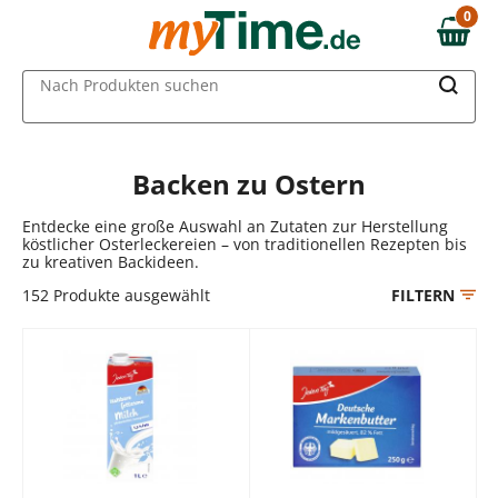
Zum Hauptinhalt springen
0
0,00 €
Zur Navigation springen
MAIN MENU
Nach Produkten suchen
Zur Suche springen
Backen zu Ostern
Entdecke eine große Auswahl an Zutaten zur Herstellung
köstlicher Osterleckereien – von traditionellen Rezepten bis
zu kreativen Backideen.
152
Produkte ausgewählt
FILTERN