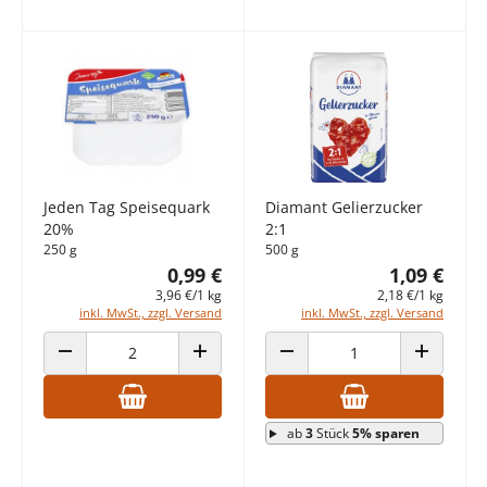
Jeden Tag Speisequark
Diamant Gelierzucker
20%
2:1
250 g
500 g
0,99 €
1,09 €
3,96 €/1 kg
2,18 €/1 kg
inkl. MwSt., zzgl. Versand
inkl. MwSt., zzgl. Versand
ANZAHL VERRINGERN
ANZAHL ERHÖHEN
ANZAHL VERRINGERN
ANZAHL E
ab
3
Stück
5% sparen