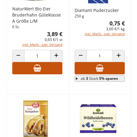
NaturWert Bio Eier
Diamant Puderzucker
Bruderhahn Güteklasse
250 g
A Größe L/M
0,75 €
6 St.
3,00 €/1 kg
3,89 €
inkl. MwSt., zzgl. Versand
0,65 €/1 st
inkl. MwSt., zzgl. Versand
ANZAHL VERRINGERN
ANZAHL ERHÖHEN
ANZAHL VERRINGERN
ANZAHL E
ab
3
Stück
5% sparen