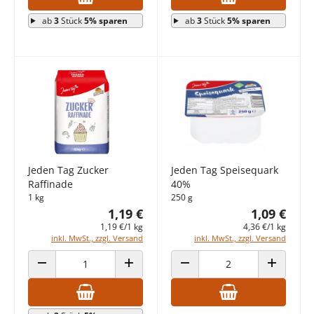
ab
3
Stück
5% sparen
ab
3
Stück
5% sparen
Jeden Tag Zucker
Jeden Tag Speisequark
Raffinade
40%
1 kg
250 g
1,19 €
1,09 €
1,19 €/1 kg
4,36 €/1 kg
inkl. MwSt., zzgl. Versand
inkl. MwSt., zzgl. Versand
ANZAHL VERRINGERN
ANZAHL ERHÖHEN
ANZAHL VERRINGERN
ANZAHL E