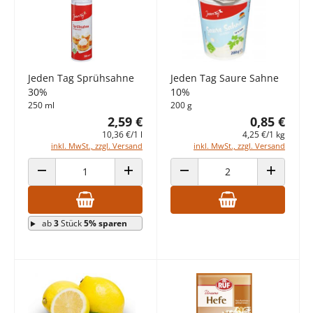
Jeden Tag Sprühsahne
Jeden Tag Saure Sahne
30%
10%
250 ml
200 g
2,59 €
0,85 €
10,36 €/1 l
4,25 €/1 kg
inkl. MwSt., zzgl. Versand
inkl. MwSt., zzgl. Versand
ANZAHL VERRINGERN
ANZAHL ERHÖHEN
ANZAHL VERRINGERN
ANZAHL E
ab
3
Stück
5% sparen