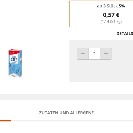
Staffelpreise - Mengenrabatt
ab
3
Stück
5%
0,57 €
(1,14 €/1 kg)
DETAIL
ANZAHL VERRINGERN
ANZAHL ERHÖH
ZUTATEN UND ALLERGENE