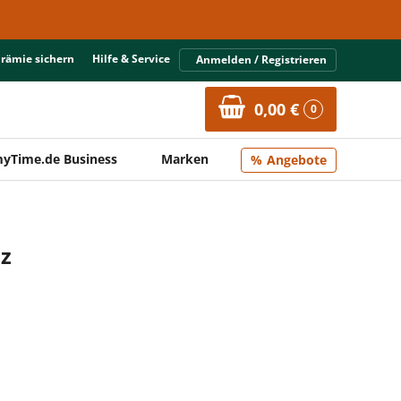
Prämie sichern
Hilfe & Service
Anmelden / Registrieren
0,00 €
0
yTime.de Business
Marken
Angebote
lz