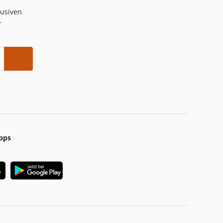
lusiven
-
pps