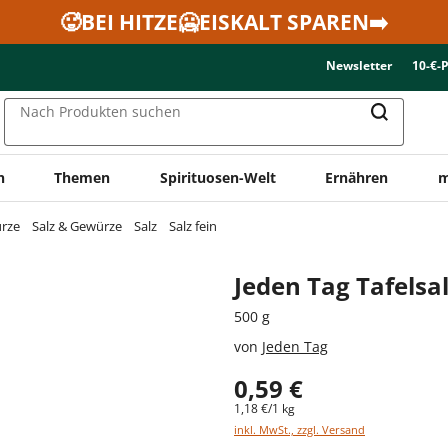
🥵BEI HITZE🥶EISKALT SPAREN➡️
Newsletter
10-€-
Nach Produkten suchen
n
Themen
Spirituosen-Welt
Ernähren
m
ürze
Salz & Gewürze
Salz
Salz fein
Jeden Tag Tafelsa
500 g
von
Jeden Tag
0,59 €
1,18 €/1 kg
inkl. MwSt., zzgl. Versand