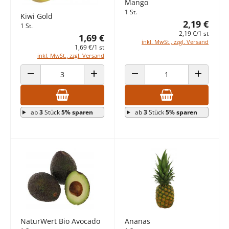
Mango
1 St.
Kiwi Gold
2,19 €
1 St.
2,19 €/1 st
1,69 €
inkl. MwSt., zzgl. Versand
1,69 €/1 st
inkl. MwSt., zzgl. Versand
ANZAHL VERRINGERN
ANZAHL ERHÖHEN
ANZAHL VERRINGERN
ANZAHL E
ab
3
Stück
5% sparen
ab
3
Stück
5% sparen
NaturWert Bio Avocado
Ananas