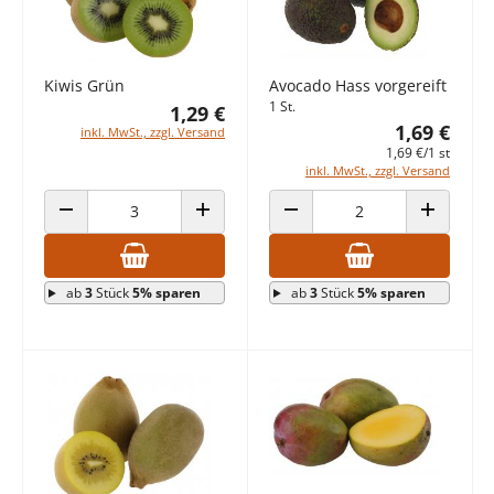
Kiwis Grün
Avocado Hass vorgereift
1 St.
1,29 €
1,69 €
inkl. MwSt., zzgl. Versand
1,69 €/1 st
inkl. MwSt., zzgl. Versand
ANZAHL VERRINGERN
ANZAHL ERHÖHEN
ANZAHL VERRINGERN
ANZAHL E
ab
3
Stück
5% sparen
ab
3
Stück
5% sparen