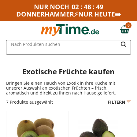
Zum Hauptinhalt springen
NUR NOCH
02 : 48 : 49
DONNERHAMMER⚡NUR HEUTE➡️
Zur Navigation springen
Zur Suche springen
0
0,00 €
MAIN MENU
Nach Produkten suchen
Exotische Früchte kaufen
Bringen Sie einen Hauch von Exotik in Ihre Küche mit
unserer Auswahl an exotischen Früchten – frisch,
aromatisch und direkt zu Ihnen nach Hause geliefert.
7
Produkte ausgewählt
FILTERN