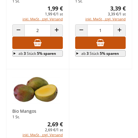
1 St.
1 St.
1,99 €
3,39 €
1,99 €/1 st
3,39 €/1 st
inkl. MwSt., zzgl. Versand
inkl. MwSt., zzgl. Versand
ANZAHL VERRINGERN
ANZAHL ERHÖHEN
ANZAHL VERRINGERN
ANZAHL E
ab
3
Stück
5% sparen
ab
3
Stück
5% sparen
Bio Mangos
1 St.
2,69 €
2,69 €/1 st
inkl. MwSt., zzgl. Versand