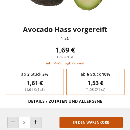
Avocado Hass vorgereift
1 St.
1,69 €
1,69 €/1 st
inkl. MwSt., zzgl. Versand
Staffelpreise - Mengenrabatt
ab
3
Stück
5%
ab
6
Stück
10%
1,61 €
1,53 €
(1,61 €/1 st)
(1,53 €/1 st)
DETAILS / ZUTATEN UND ALLERGENE
IN DEN WARENKORB
ANZAHL VERRINGERN
ANZAHL ERHÖHEN