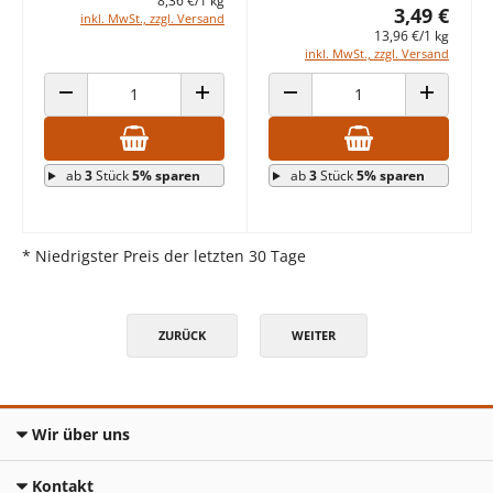
8,36 €/1 kg
3,49 €
inkl. MwSt., zzgl. Versand
13,96 €/1 kg
inkl. MwSt., zzgl. Versand
ANZAHL VERRINGERN
ANZAHL ERHÖHEN
ANZAHL VERRINGERN
ANZAHL E
ab
3
Stück
5% sparen
ab
3
Stück
5% sparen
* Niedrigster Preis der letzten 30 Tage
ZURÜCK
WEITER
Wir über uns
Kontakt