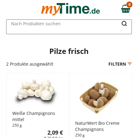
Zum Hauptinhalt springen
0
0,00 €
Zur Navigation springen
MAIN MENU
Nach Produkten suchen
Zur Suche springen
Pilze frisch
2
Produkte ausgewählt
FILTERN
Weiße Champignons
mittel
NaturWert Bio Creme
250 g
Champignons
2,09 €
250 g