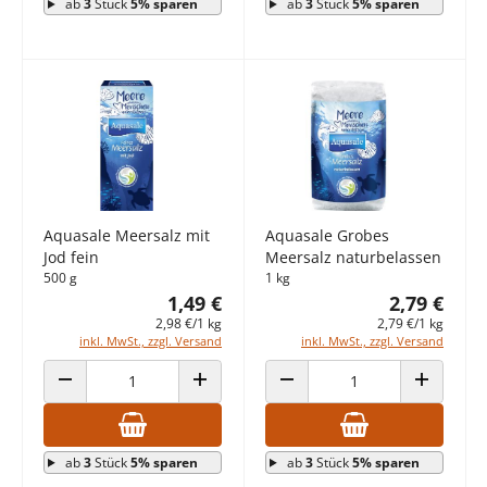
ab
3
Stück
5% sparen
ab
3
Stück
5% sparen
Aquasale Meersalz mit
Aquasale Grobes
Jod fein
Meersalz naturbelassen
500 g
1 kg
1,49 €
2,79 €
2,98 €/1 kg
2,79 €/1 kg
inkl. MwSt., zzgl. Versand
inkl. MwSt., zzgl. Versand
ANZAHL VERRINGERN
ANZAHL ERHÖHEN
ANZAHL VERRINGERN
ANZAHL E
ab
3
Stück
5% sparen
ab
3
Stück
5% sparen