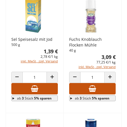
Sel Speisesalz mit Jod
Fuchs Knoblauch
500 g
Flocken Mühle
1,39 €
40 g
3,09 €
2,78 €/1 kg
inkl. MwSt., zzgl. Versand
77,25 €/1 kg
inkl. MwSt., zzgl. Versand
ANZAHL VERRINGERN
ANZAHL ERHÖHEN
ANZAHL VERRINGERN
ANZAHL E
ab
3
Stück
5% sparen
ab
3
Stück
5% sparen