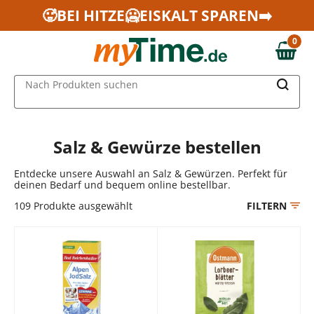
Zum Hauptinhalt springen
🥵BEI HITZE🥶EISKALT SPAREN➡️
Zur Navigation springen
0
Zur Suche springen
0,00 €
MAIN MENU
Nach Produkten suchen
Salz & Gewürze bestellen
Entdecke unsere Auswahl an Salz & Gewürzen. Perfekt für
deinen Bedarf und bequem online bestellbar.
109
Produkte ausgewählt
FILTERN