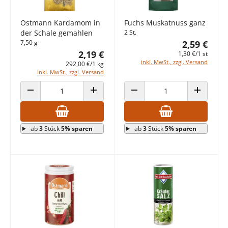
Ostmann Kardamom in
Fuchs Muskatnuss ganz
der Schale gemahlen
2 St.
7,50 g
2,59 €
2,19 €
1,30 €/1 st
inkl. MwSt., zzgl. Versand
292,00 €/1 kg
inkl. MwSt., zzgl. Versand
ANZAHL VERRINGERN
ANZAHL ERHÖHEN
ANZAHL VERRINGERN
ANZAHL E
ab
3
Stück
5% sparen
ab
3
Stück
5% sparen