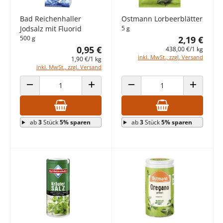
Bad Reichenhaller
Ostmann Lorbeerblätter
Jodsalz mit Fluorid
5 g
500 g
2,19 €
0,95 €
438,00 €/1 kg
inkl. MwSt., zzgl. Versand
1,90 €/1 kg
inkl. MwSt., zzgl. Versand
ANZAHL VERRINGERN
ANZAHL ERHÖHEN
ANZAHL VERRINGERN
ANZAHL E
ab
3
Stück
5% sparen
ab
3
Stück
5% sparen