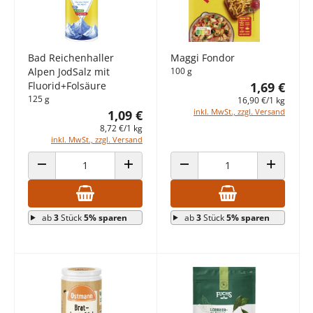
Bad Reichenhaller
Maggi Fondor
Alpen JodSalz mit
100 g
Fluorid+Folsäure
1,69 €
125 g
16,90 €/1 kg
inkl. MwSt., zzgl. Versand
1,09 €
8,72 €/1 kg
inkl. MwSt., zzgl. Versand
ANZAHL VERRINGERN
ANZAHL ERHÖHEN
ANZAHL VERRINGERN
ANZAHL E
ab
3
Stück
5% sparen
ab
3
Stück
5% sparen