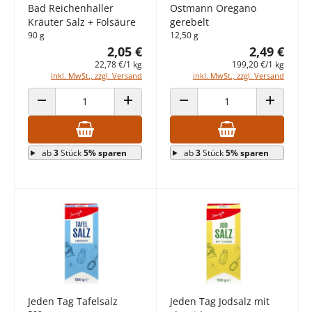
Bad Reichenhaller
Ostmann Oregano
Kräuter Salz + Folsäure
gerebelt
90 g
12,50 g
2,05 €
2,49 €
22,78 €/1 kg
199,20 €/1 kg
inkl. MwSt., zzgl. Versand
inkl. MwSt., zzgl. Versand
ANZAHL VERRINGERN
ANZAHL ERHÖHEN
ANZAHL VERRINGERN
ANZAHL E
ab
3
Stück
5% sparen
ab
3
Stück
5% sparen
Jeden Tag Tafelsalz
Jeden Tag Jodsalz mit