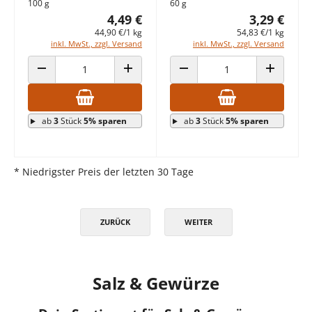
100 g
60 g
4,49 €
3,29 €
44,90 €/1 kg
54,83 €/1 kg
inkl. MwSt., zzgl. Versand
inkl. MwSt., zzgl. Versand
ANZAHL VERRINGERN
ANZAHL ERHÖHEN
ANZAHL VERRINGERN
ANZAHL E
ab
3
Stück
5% sparen
ab
3
Stück
5% sparen
* Niedrigster Preis der letzten 30 Tage
ZURÜCK
WEITER
Salz & Gewürze