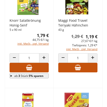
Knorr Salatkrönung
Maggi Food Travel
Honig-Senf
Teriyaki Hähnchen
5 x 90 ml
43 g
1,79 €
1,29 €
1,19 €
44,75 €/1 kg
27,67 €/1 kg
inkl. MwSt., zzgl. Versand
Tiefstpreis: 1,29 €*
inkl. MwSt., zzgl. Versand
ANZAHL VERRINGERN
ANZAHL ERHÖHEN
ANZAHL VERRINGERN
ANZAHL E
ab
3
Stück
5% sparen