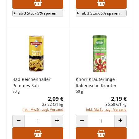
ab
3
Stück
5% sparen
ab
3
Stück
5% sparen
Bad Reichenhaller
Knorr Kräuterlinge
Pommes Salz
Italienische Kräuter
90 g
60 g
2,09 €
2,19 €
23,22 €/1 kg
36,50 €/1 kg
inkl. MwSt., zzgl. Versand
inkl. MwSt., zzgl. Versand
ANZAHL VERRINGERN
ANZAHL ERHÖHEN
ANZAHL VERRINGERN
ANZAHL E