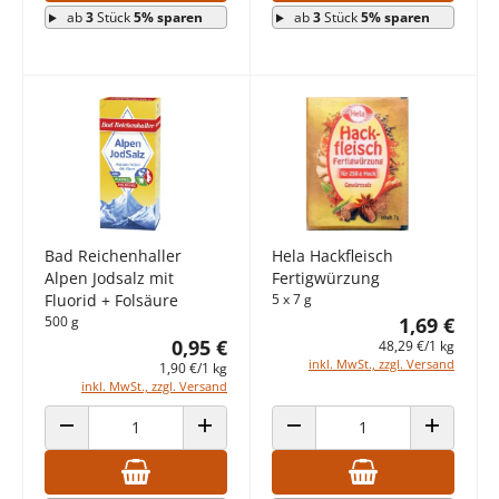
ab
3
Stück
5% sparen
ab
3
Stück
5% sparen
Bad Reichenhaller
Hela Hackfleisch
Alpen Jodsalz mit
Fertigwürzung
Fluorid + Folsäure
5 x 7 g
500 g
1,69 €
0,95 €
48,29 €/1 kg
inkl. MwSt., zzgl. Versand
1,90 €/1 kg
inkl. MwSt., zzgl. Versand
ANZAHL VERRINGERN
ANZAHL ERHÖHEN
ANZAHL VERRINGERN
ANZAHL E