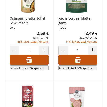
Ostmann Bratkartoffel
Fuchs Lorbeerblätter
Gewürzsalz
ganz
60 g
7,50 g
2,59 €
2,49 €
43,17 €/1 kg
332,00 €/1 kg
inkl. MwSt., zzgl. Versand
inkl. MwSt., zzgl. Versand
ANZAHL VERRINGERN
ANZAHL ERHÖHEN
ANZAHL VERRINGERN
ANZAHL E
ab
3
Stück
5% sparen
ab
3
Stück
5% sparen