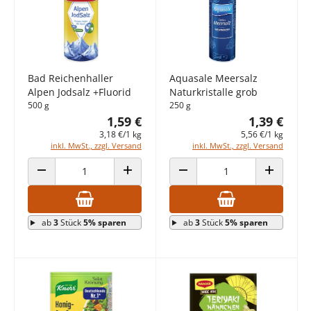
Bad Reichenhaller
Aquasale Meersalz
Alpen Jodsalz +Fluorid
Naturkristalle grob
500 g
250 g
1,59 €
1,39 €
3,18 €/1 kg
5,56 €/1 kg
inkl. MwSt., zzgl. Versand
inkl. MwSt., zzgl. Versand
ANZAHL VERRINGERN
ANZAHL ERHÖHEN
ANZAHL VERRINGERN
ANZAHL E
ab
3
Stück
5% sparen
ab
3
Stück
5% sparen