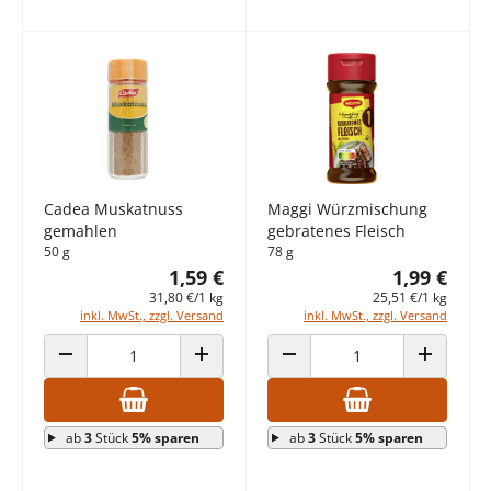
Cadea Muskatnuss
Maggi Würzmischung
gemahlen
gebratenes Fleisch
50 g
78 g
1,59 €
1,99 €
31,80 €/1 kg
25,51 €/1 kg
inkl. MwSt., zzgl. Versand
inkl. MwSt., zzgl. Versand
ANZAHL VERRINGERN
ANZAHL ERHÖHEN
ANZAHL VERRINGERN
ANZAHL E
ab
3
Stück
5% sparen
ab
3
Stück
5% sparen