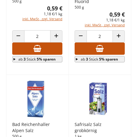
500 g
Fluorid
0,59 €
500 g
0,59 €
1,18 €/1 kg
inkl. MwSt., zzgl. Versand
1,18 €/1 kg
inkl. MwSt., zzgl. Versand
ANZAHL VERRINGERN
ANZAHL ERHÖHEN
ANZAHL VERRINGERN
ANZAHL E
ab
3
Stück
5% sparen
ab
3
Stück
5% sparen
Bad Reichenhaller
Safrisalz Salz
Alpen Salz
grobkörnig
500 g
1 kg