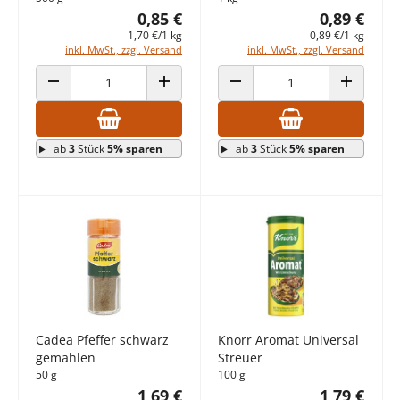
0,85 €
0,89 €
1,70 €/1 kg
0,89 €/1 kg
inkl. MwSt., zzgl. Versand
inkl. MwSt., zzgl. Versand
ANZAHL VERRINGERN
ANZAHL ERHÖHEN
ANZAHL VERRINGERN
ANZAHL E
ab
3
Stück
5% sparen
ab
3
Stück
5% sparen
Cadea Pfeffer schwarz
Knorr Aromat Universal
gemahlen
Streuer
50 g
100 g
1,69 €
1,79 €