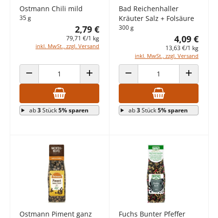
Ostmann Chili mild
Bad Reichenhaller
35 g
Kräuter Salz + Folsäure
2,79 €
300 g
4,09 €
79,71 €/1 kg
inkl. MwSt., zzgl. Versand
13,63 €/1 kg
inkl. MwSt., zzgl. Versand
ANZAHL VERRINGERN
ANZAHL ERHÖHEN
ANZAHL VERRINGERN
ANZAHL E
ab
3
Stück
5% sparen
ab
3
Stück
5% sparen
Ostmann Piment ganz
Fuchs Bunter Pfeffer