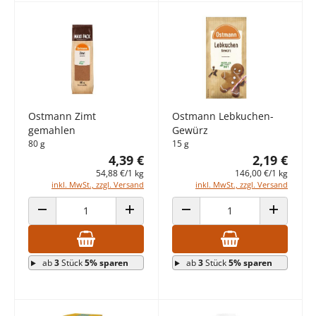
Ostmann Zimt
Ostmann Lebkuchen-
gemahlen
Gewürz
80 g
15 g
4,39 €
2,19 €
54,88 €/1 kg
146,00 €/1 kg
inkl. MwSt., zzgl. Versand
inkl. MwSt., zzgl. Versand
ANZAHL VERRINGERN
ANZAHL ERHÖHEN
ANZAHL VERRINGERN
ANZAHL E
ab
3
Stück
5% sparen
ab
3
Stück
5% sparen