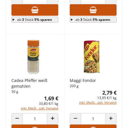
ANZAHL VERRINGERN
ANZAHL ERHÖHEN
ANZAHL VERRINGERN
ANZAHL E
ab
3
Stück
5% sparen
ab
3
Stück
5% sparen
Cadea Pfeffer weiß
Maggi Fondor
gemahlen
200 g
50 g
2,79 €
1,69 €
13,95 €/1 kg
inkl. MwSt., zzgl. Versand
33,80 €/1 kg
inkl. MwSt., zzgl. Versand
ANZAHL VERRINGERN
ANZAHL ERHÖHEN
ANZAHL VERRINGERN
ANZAHL E