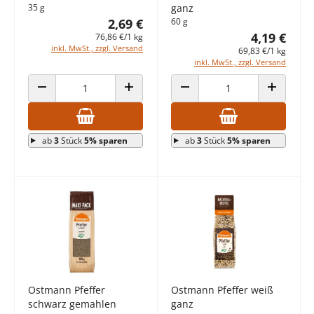
35 g
ganz
2,69 €
60 g
4,19 €
76,86 €/1 kg
inkl. MwSt., zzgl. Versand
69,83 €/1 kg
inkl. MwSt., zzgl. Versand
ANZAHL VERRINGERN
ANZAHL ERHÖHEN
ANZAHL VERRINGERN
ANZAHL E
ab
3
Stück
5% sparen
ab
3
Stück
5% sparen
Ostmann Pfeffer
Ostmann Pfeffer weiß
schwarz gemahlen
ganz