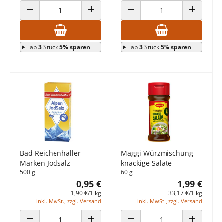
ANZAHL VERRINGERN
ANZAHL ERHÖHEN
ANZAHL VERRINGERN
ANZAHL E
ab
3
Stück
5% sparen
ab
3
Stück
5% sparen
Bad Reichenhaller
Maggi Würzmischung
Marken Jodsalz
knackige Salate
500 g
60 g
0,95 €
1,99 €
1,90 €/1 kg
33,17 €/1 kg
inkl. MwSt., zzgl. Versand
inkl. MwSt., zzgl. Versand