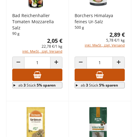
Bad Reichenhaller
Borchers Himalaya
Tomaten Mozzarella
feines Ur-Salz
Salz
500 g
90 g
2,89 €
2,05 €
5,78 €/1 kg
inkl. MwSt., zzgl. Versand
22,78 €/1 kg
inkl. MwSt., zzgl. Versand
ANZAHL VERRINGERN
ANZAHL ERHÖHEN
ANZAHL VERRINGERN
ANZAHL E
ab
3
Stück
5% sparen
ab
3
Stück
5% sparen