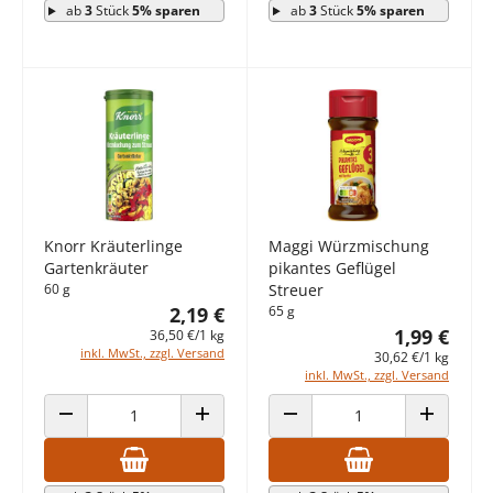
ab
3
Stück
5% sparen
ab
3
Stück
5% sparen
Knorr Kräuterlinge
Maggi Würzmischung
Gartenkräuter
pikantes Geflügel
60 g
Streuer
2,19 €
65 g
1,99 €
36,50 €/1 kg
inkl. MwSt., zzgl. Versand
30,62 €/1 kg
inkl. MwSt., zzgl. Versand
ANZAHL VERRINGERN
ANZAHL ERHÖHEN
ANZAHL VERRINGERN
ANZAHL E