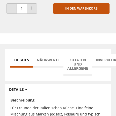
IN DEN WARENKORB
ANZAHL VERRINGERN
ANZAHL ERHÖHEN
DETAILS
NÄHRWERTE
ZUTATEN
INVERKEH
UND
ALLERGENE
DETAILS
Beschreibung
Für Freunde der italienischen Küche. Eine feine
Mischung aus Marken Jodsalz, Folsäure und typisch