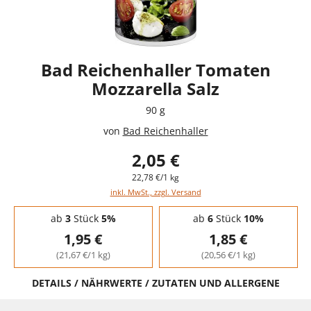
Bad Reichenhaller Tomaten
Mozzarella Salz
90 g
von
Bad Reichenhaller
2,05 €
22,78 €/1 kg
inkl. MwSt., zzgl. Versand
Staffelpreise - Mengenrabatt
ab
3
Stück
5%
ab
6
Stück
10%
1,95 €
1,85 €
(21,67 €/1 kg)
(20,56 €/1 kg)
DETAILS / NÄHRWERTE / ZUTATEN UND ALLERGENE