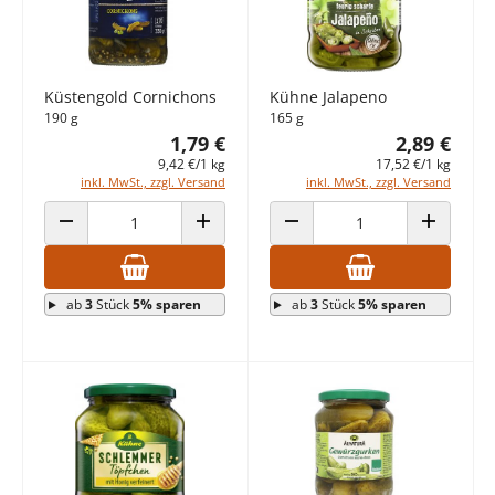
Küstengold Cornichons
Kühne Jalapeno
190 g
165 g
1,79 €
2,89 €
9,42 €/1 kg
17,52 €/1 kg
inkl. MwSt., zzgl. Versand
inkl. MwSt., zzgl. Versand
ANZAHL VERRINGERN
ANZAHL ERHÖHEN
ANZAHL VERRINGERN
ANZAHL E
ab
3
Stück
5% sparen
ab
3
Stück
5% sparen