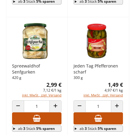
ab
3
Stück
5% sparen
ab
3
Stück
5% sparen
Spreewaldhof
Jeden Tag Pfefferonen
Senfgurken
scharf
420 g
300 g
2,99 €
1,49 €
7,12 €/1 kg
4,97 €/1 kg
inkl. MwSt., zzgl. Versand
inkl. MwSt., zzgl. Versand
ANZAHL VERRINGERN
ANZAHL ERHÖHEN
ANZAHL VERRINGERN
ANZAHL E
ab
3
Stück
5% sparen
ab
3
Stück
5% sparen