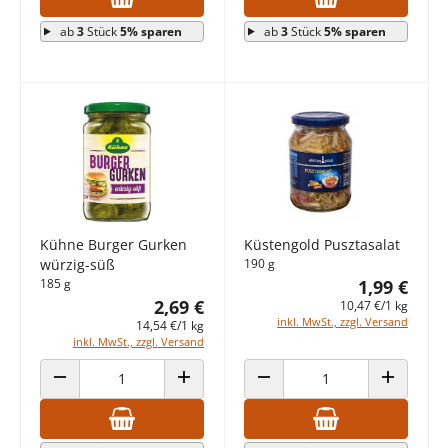
ab
3
Stück
5% sparen
ab
3
Stück
5% sparen
Kühne Burger Gurken
Küstengold Pusztasalat
würzig-süß
190 g
185 g
1,99 €
2,69 €
10,47 €/1 kg
inkl. MwSt., zzgl. Versand
14,54 €/1 kg
inkl. MwSt., zzgl. Versand
ANZAHL VERRINGERN
ANZAHL ERHÖHEN
ANZAHL VERRINGERN
ANZAHL E