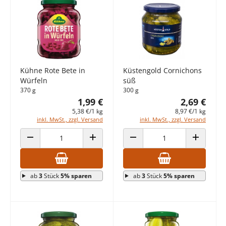
Kühne Rote Bete in
Küstengold Cornichons
Würfeln
süß
370 g
300 g
1,99 €
2,69 €
5,38 €/1 kg
8,97 €/1 kg
inkl. MwSt., zzgl. Versand
inkl. MwSt., zzgl. Versand
ANZAHL VERRINGERN
ANZAHL ERHÖHEN
ANZAHL VERRINGERN
ANZAHL E
ab
3
Stück
5% sparen
ab
3
Stück
5% sparen