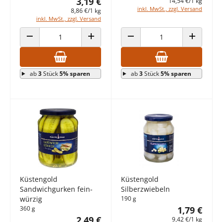
3,19 €
14,54 €/1 kg
inkl. MwSt., zzgl. Versand
8,86 €/1 kg
inkl. MwSt., zzgl. Versand
ANZAHL VERRINGERN
ANZAHL ERHÖHEN
ANZAHL VERRINGERN
ANZAHL E
ab
3
Stück
5% sparen
ab
3
Stück
5% sparen
Küstengold
Küstengold
Sandwichgurken fein-
Silberzwiebeln
würzig
190 g
360 g
1,79 €
2,49 €
9,42 €/1 kg