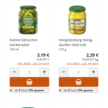
Kühne Dänischer
Hengstenberg Honig-
Gurkensalat
Gurken mild-süß
720 ml
215 g
3,19 €
2,29 €
4,43 €/1 l
10,65 €/1 kg
inkl. MwSt., zzgl. Versand
inkl. MwSt., zzgl. Versand
ANZAHL VERRINGERN
ANZAHL ERHÖHEN
ANZAHL VERRINGERN
ANZAHL E
ab
3
Stück
5% sparen
ab
3
Stück
5% sparen