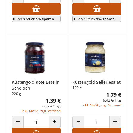
ANZAHL VERRINGERN
ANZAHL ERHÖHEN
ANZAHL VERRINGERN
ANZAHL E
ab
3
Stück
5% sparen
ab
3
Stück
5% sparen
Küstengold Rote Bete in
Küstengold Selleriesalat
Scheiben
190 g
220 g
1,79 €
1,39 €
9,42 €/1 kg
inkl. MwSt., zzgl. Versand
6,32 €/1 kg
inkl. MwSt., zzgl. Versand
ANZAHL VERRINGERN
ANZAHL ERHÖHEN
ANZAHL VERRINGERN
ANZAHL E