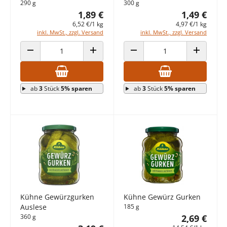
290 g
300 g
1,89 €
1,49 €
6,52 €/1 kg
4,97 €/1 kg
inkl. MwSt., zzgl. Versand
inkl. MwSt., zzgl. Versand
ANZAHL VERRINGERN
ANZAHL ERHÖHEN
ANZAHL VERRINGERN
ANZAHL E
ab
3
Stück
5% sparen
ab
3
Stück
5% sparen
Kühne Gewürzgurken
Kühne Gewürz Gurken
Auslese
185 g
360 g
2,69 €