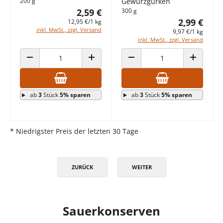
200 g
Gewürzgurken
2,59 €
300 g
2,99 €
12,95 €/1 kg
inkl. MwSt., zzgl. Versand
9,97 €/1 kg
inkl. MwSt., zzgl. Versand
ANZAHL VERRINGERN
ANZAHL ERHÖHEN
ANZAHL VERRINGERN
ANZAHL E
ab
3
Stück
5% sparen
ab
3
Stück
5% sparen
* Niedrigster Preis der letzten 30 Tage
ZURÜCK
WEITER
Sauerkonserven