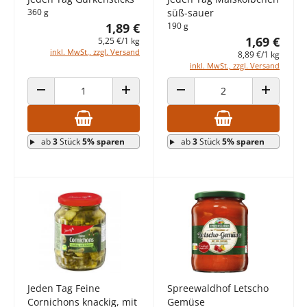
360 g
süß-sauer
1,89 €
190 g
1,69 €
5,25 €/1 kg
inkl. MwSt., zzgl. Versand
8,89 €/1 kg
inkl. MwSt., zzgl. Versand
ANZAHL VERRINGERN
ANZAHL ERHÖHEN
ANZAHL VERRINGERN
ANZAHL E
ab
3
Stück
5% sparen
ab
3
Stück
5% sparen
Jeden Tag Feine
Spreewaldhof Letscho
Cornichons knackig, mit
Gemüse