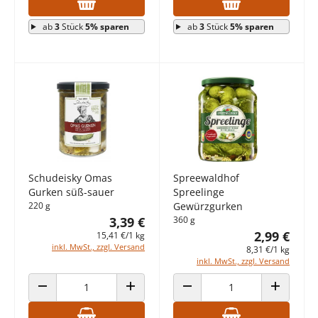
ab
3
Stück
5% sparen
ab
3
Stück
5% sparen
Schudeisky Omas
Spreewaldhof
Gurken süß-sauer
Spreelinge
220 g
Gewürzgurken
3,39 €
360 g
2,99 €
15,41 €/1 kg
inkl. MwSt., zzgl. Versand
8,31 €/1 kg
inkl. MwSt., zzgl. Versand
ANZAHL VERRINGERN
ANZAHL ERHÖHEN
ANZAHL VERRINGERN
ANZAHL E