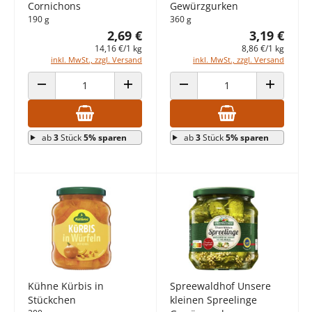
Cornichons
Gewürzgurken
190 g
360 g
2,69 €
3,19 €
14,16 €/1 kg
8,86 €/1 kg
inkl. MwSt., zzgl. Versand
inkl. MwSt., zzgl. Versand
ANZAHL VERRINGERN
ANZAHL ERHÖHEN
ANZAHL VERRINGERN
ANZAHL E
ab
3
Stück
5% sparen
ab
3
Stück
5% sparen
Kühne Kürbis in
Spreewaldhof Unsere
Stückchen
kleinen Spreelinge