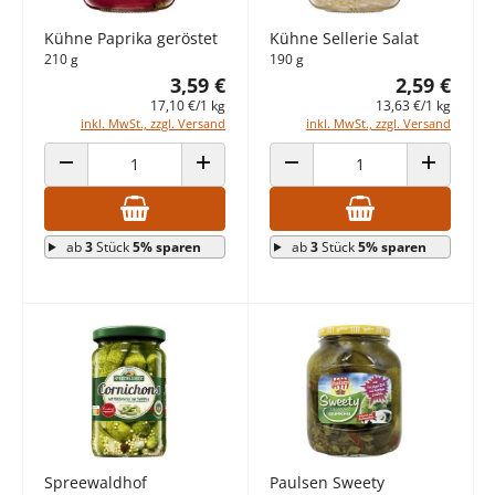
Kühne Paprika geröstet
Kühne Sellerie Salat
210 g
190 g
3,59 €
2,59 €
17,10 €/1 kg
13,63 €/1 kg
inkl. MwSt., zzgl. Versand
inkl. MwSt., zzgl. Versand
ANZAHL VERRINGERN
ANZAHL ERHÖHEN
ANZAHL VERRINGERN
ANZAHL E
ab
3
Stück
5% sparen
ab
3
Stück
5% sparen
Spreewaldhof
Paulsen Sweety