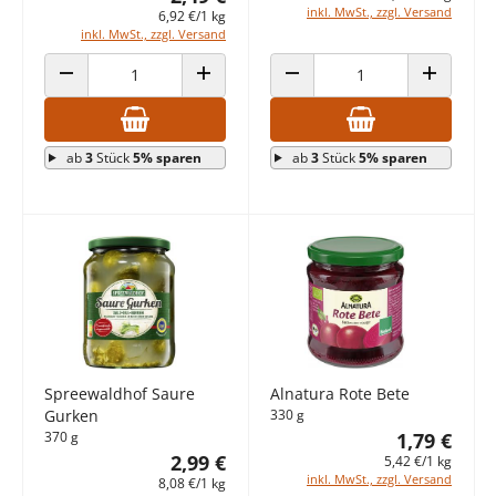
inkl. MwSt., zzgl. Versand
6,92 €/1 kg
inkl. MwSt., zzgl. Versand
ANZAHL VERRINGERN
ANZAHL ERHÖHEN
ANZAHL VERRINGERN
ANZAHL E
ab
3
Stück
5% sparen
ab
3
Stück
5% sparen
Spreewaldhof Saure
Alnatura Rote Bete
Gurken
330 g
370 g
1,79 €
2,99 €
5,42 €/1 kg
inkl. MwSt., zzgl. Versand
8,08 €/1 kg