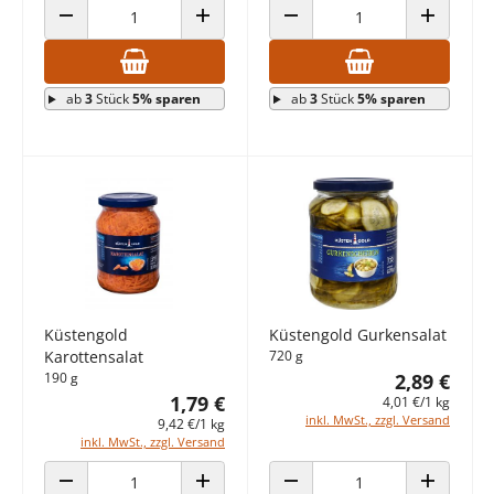
ANZAHL VERRINGERN
ANZAHL ERHÖHEN
ANZAHL VERRINGERN
ANZAHL E
ab
3
Stück
5% sparen
ab
3
Stück
5% sparen
Küstengold
Küstengold Gurkensalat
Karottensalat
720 g
190 g
2,89 €
1,79 €
4,01 €/1 kg
inkl. MwSt., zzgl. Versand
9,42 €/1 kg
inkl. MwSt., zzgl. Versand