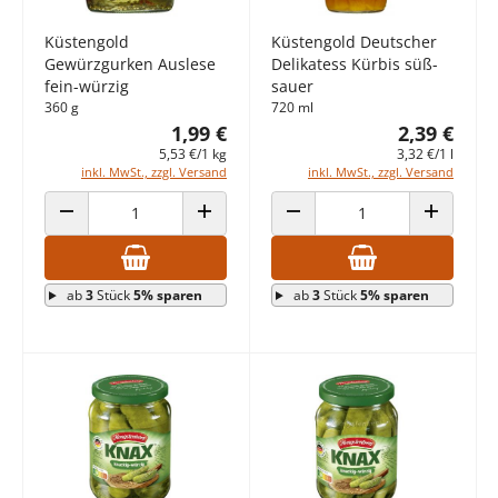
Küstengold
Küstengold Deutscher
Gewürzgurken Auslese
Delikatess Kürbis süß-
fein-würzig
sauer
360 g
720 ml
1,99 €
2,39 €
5,53 €/1 kg
3,32 €/1 l
inkl. MwSt., zzgl. Versand
inkl. MwSt., zzgl. Versand
ANZAHL VERRINGERN
ANZAHL ERHÖHEN
ANZAHL VERRINGERN
ANZAHL E
ab
3
Stück
5% sparen
ab
3
Stück
5% sparen