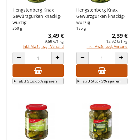
Hengstenberg Knax
Hengstenberg Knax
Gewürzgurken knackig-
Gewürzgurken knackig-
würzig
würzig
360 g
185 g
3,49 €
2,39 €
9,69 €/1 kg
12,92 €/1 kg
inkl. MwSt., zzgl. Versand
inkl. MwSt., zzgl. Versand
ANZAHL VERRINGERN
ANZAHL ERHÖHEN
ANZAHL VERRINGERN
ANZAHL E
ab
3
Stück
5% sparen
ab
3
Stück
5% sparen