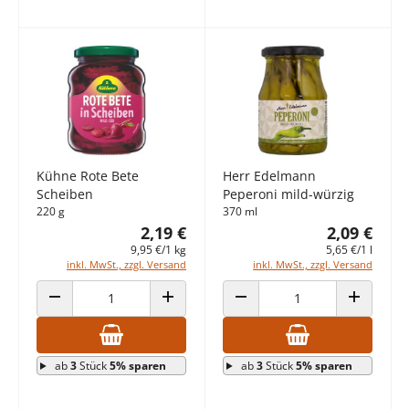
Kühne Rote Bete
Herr Edelmann
Scheiben
Peperoni mild-würzig
220 g
370 ml
2,19 €
2,09 €
9,95 €/1 kg
5,65 €/1 l
inkl. MwSt., zzgl. Versand
inkl. MwSt., zzgl. Versand
ANZAHL VERRINGERN
ANZAHL ERHÖHEN
ANZAHL VERRINGERN
ANZAHL E
ab
3
Stück
5% sparen
ab
3
Stück
5% sparen