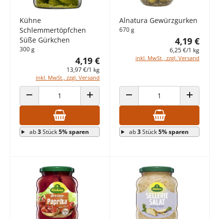
Kühne
Alnatura Gewürzgurken
Schlemmertöpfchen
670 g
Süße Gürkchen
4,19 €
300 g
6,25 €/1 kg
inkl. MwSt., zzgl. Versand
4,19 €
13,97 €/1 kg
inkl. MwSt., zzgl. Versand
ANZAHL VERRINGERN
ANZAHL ERHÖHEN
ANZAHL VERRINGERN
ANZAHL E
ab
3
Stück
5% sparen
ab
3
Stück
5% sparen