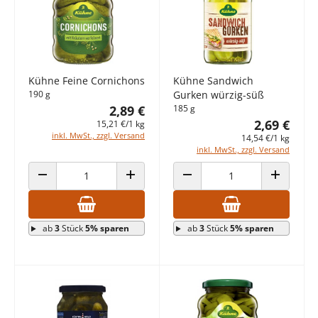
Kühne Feine Cornichons
Kühne Sandwich
190 g
Gurken würzig-süß
2,89 €
185 g
2,69 €
15,21 €/1 kg
inkl. MwSt., zzgl. Versand
14,54 €/1 kg
inkl. MwSt., zzgl. Versand
ANZAHL VERRINGERN
ANZAHL ERHÖHEN
ANZAHL VERRINGERN
ANZAHL E
ab
3
Stück
5% sparen
ab
3
Stück
5% sparen