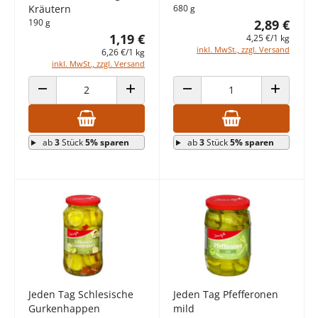
Kräutern
680 g
190 g
2,89 €
1,19 €
4,25 €/1 kg
inkl. MwSt., zzgl. Versand
6,26 €/1 kg
inkl. MwSt., zzgl. Versand
ANZAHL VERRINGERN
ANZAHL ERHÖHEN
ANZAHL VERRINGERN
ANZAHL E
ab
3
Stück
5% sparen
ab
3
Stück
5% sparen
Jeden Tag Schlesische
Jeden Tag Pfefferonen
Gurkenhappen
mild