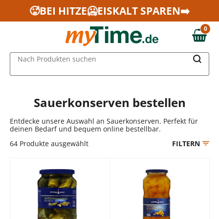
Zum Hauptinhalt springen
🥵BEI HITZE🥶EISKALT SPAREN➡️
Zur Navigation springen
0
Zur Suche springen
0,00 €
MAIN MENU
Nach Produkten suchen
Sauerkonserven bestellen
Entdecke unsere Auswahl an Sauerkonserven. Perfekt für
deinen Bedarf und bequem online bestellbar.
64
Produkte ausgewählt
FILTERN