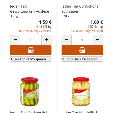
Jeden Tag
Jeden Tag Cornichons
Gewürzgurken Auslese
süß-sauer
360 g
370 g
1,59 €
1,69 €
4,42 €/1 kg
4,57 €/1 kg
inkl. MwSt., zzgl. Versand
inkl. MwSt., zzgl. Versand
ANZAHL VERRINGERN
ANZAHL ERHÖHEN
ANZAHL VERRINGERN
ANZAHL E
ab
3
Stück
5% sparen
ab
3
Stück
5% sparen
Jeden Tag Gurkensticks
Jeden Tag Maiskölbchen