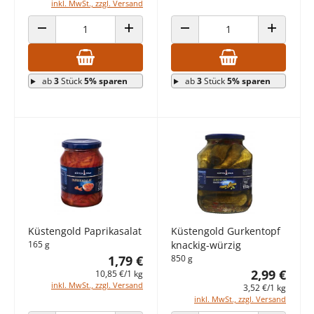
inkl. MwSt., zzgl. Versand
ANZAHL VERRINGERN
ANZAHL ERHÖHEN
ANZAHL VERRINGERN
ANZAHL E
ab
3
Stück
5% sparen
ab
3
Stück
5% sparen
Küstengold Paprikasalat
Küstengold Gurkentopf
165 g
knackig-würzig
1,79 €
850 g
2,99 €
10,85 €/1 kg
inkl. MwSt., zzgl. Versand
3,52 €/1 kg
inkl. MwSt., zzgl. Versand