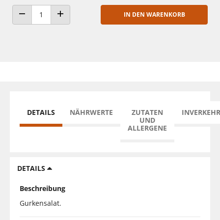
IN DEN WARENKORB
ANZAHL VERRINGERN
ANZAHL ERHÖHEN
DETAILS
NÄHRWERTE
ZUTATEN
INVERKEH
UND
ALLERGENE
DETAILS
Beschreibung
Gurkensalat.