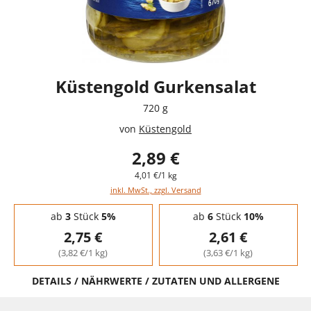
Küstengold Gurkensalat
720 g
von
Küstengold
2,89 €
4,01 €/1 kg
inkl. MwSt., zzgl. Versand
Staffelpreise - Mengenrabatt
ab
3
Stück
5%
ab
6
Stück
10%
2,75 €
2,61 €
(3,82 €/1 kg)
(3,63 €/1 kg)
DETAILS / NÄHRWERTE / ZUTATEN UND ALLERGENE