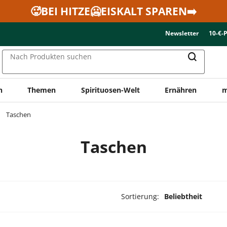
🥵BEI HITZE🥶EISKALT SPAREN➡️
Newsletter
10-€-
Nach Produkten suchen
n
Themen
Spirituosen-Welt
Ernähren
m
Taschen
Taschen
Sortierung:
Beliebtheit
ukte ausgewählt