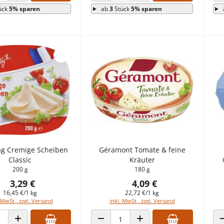
ück
5% sparen
ab
3
Stück
5% sparen
ag Cremige Scheiben
Géramont Tomate & feine
Classic
Kräuter
200 g
180 g
3,29 €
4,09 €
16,45 €/1 kg
22,72 €/1 kg
 MwSt., zzgl. Versand
inkl. MwSt., zzgl. Versand