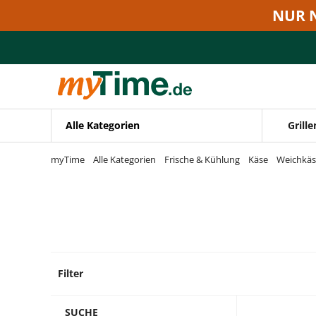
Zum Hauptinhalt springen
NUR 
Zur Navigation springen
Zur Suche springen
Alle Kategorien
Grille
myTime
Alle Kategorien
Frische & Kühlung
Käse
Weichkäs
Filter
36 Pro
SUCHE