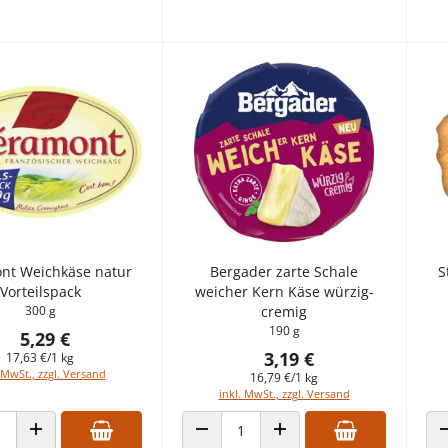
nt Weichkäse natur
Bergader zarte Schale
S
Vorteilspack
weicher Kern Käse würzig-
300 g
cremig
190 g
5,29 €
3,19 €
17,63 €/1 kg
 MwSt., zzgl. Versand
16,79 €/1 kg
inkl. MwSt., zzgl. Versand
 VERRINGERN
ANZAHL ERHÖHEN
ANZAHL VERRINGERN
ANZAHL ERHÖHEN