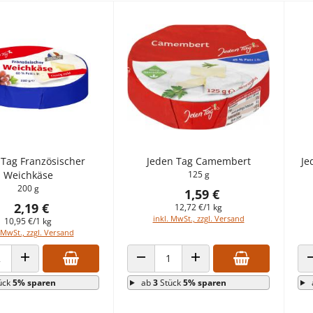
 Tag Französischer
Jeden Tag Camembert
Je
Weichkäse
125 g
200 g
1,59 €
2,19 €
12,72 €/1 kg
inkl. MwSt., zzgl. Versand
10,95 €/1 kg
 MwSt., zzgl. Versand
 VERRINGERN
ANZAHL ERHÖHEN
ANZAHL VERRINGERN
ANZAHL ERHÖHEN
ück
5% sparen
ab
3
Stück
5% sparen