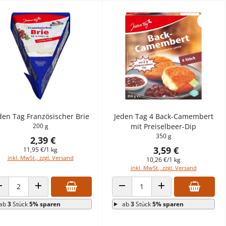
den Tag Französischer Brie
Jeden Tag 4 Back-Camembert
200 g
mit Preiselbeer-Dip
350 g
2,39 €
3,59 €
11,95 €/1 kg
inkl. MwSt., zzgl. Versand
10,26 €/1 kg
inkl. MwSt., zzgl. Versand
ANZAHL VERRINGERN
ANZAHL ERHÖHEN
ANZAHL VERRINGERN
ANZAHL ERHÖHEN
ab
3
Stück
5% sparen
ab
3
Stück
5% sparen