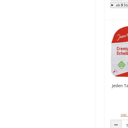
ab
3
St
Jeden T
inkl.