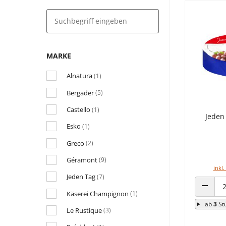
MARKE
Alnatura
(1)
Bergader
(5)
Castello
(1)
Jeden
Esko
(1)
Greco
(2)
Géramont
(9)
inkl.
Jeden Tag
(7)
Käserei Champignon
(1)
ANZAHL
ab
3
St
Le Rustique
(3)