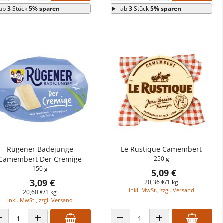
ab
3
Stück
5% sparen
ab
3
Stück
5% sparen
Rügener Badejunge
Le Rustique Camembert
Camembert Der Cremige
250 g
150 g
5,09 €
3,09 €
20,36 €/1 kg
inkl. MwSt., zzgl. Versand
20,60 €/1 kg
inkl. MwSt., zzgl. Versand