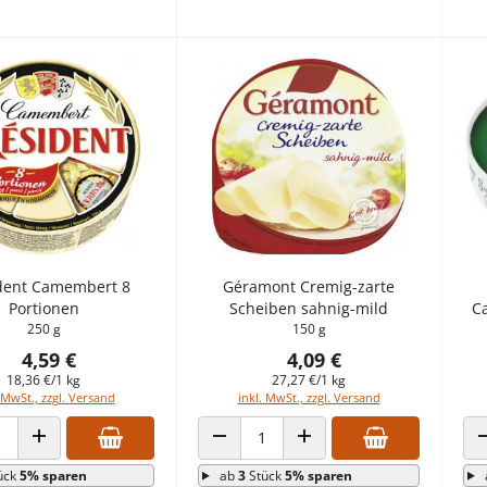
dent Camembert 8
Géramont Cremig-zarte
Portionen
Scheiben sahnig-mild
C
250 g
150 g
4,59 €
4,09 €
18,36 €/1 kg
27,27 €/1 kg
 MwSt., zzgl. Versand
inkl. MwSt., zzgl. Versand
 VERRINGERN
ANZAHL ERHÖHEN
ANZAHL VERRINGERN
ANZAHL ERHÖHEN
ück
5% sparen
ab
3
Stück
5% sparen