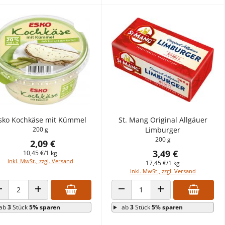
sko Kochkäse mit Kümmel
St. Mang Original Allgäuer
200 g
Limburger
200 g
2,09 €
3,49 €
10,45 €/1 kg
inkl. MwSt., zzgl. Versand
17,45 €/1 kg
inkl. MwSt., zzgl. Versand
ANZAHL VERRINGERN
ANZAHL ERHÖHEN
ANZAHL VERRINGERN
ANZAHL ERHÖHEN
ab
3
Stück
5% sparen
ab
3
Stück
5% sparen