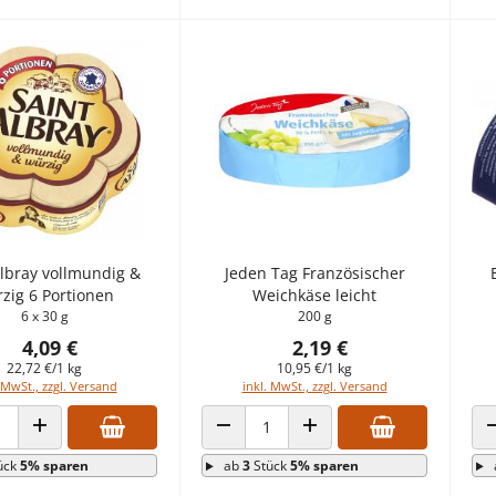
Albray vollmundig &
Jeden Tag Französischer
zig 6 Portionen
Weichkäse leicht
6 x 30 g
200 g
4,09 €
2,19 €
22,72 €/1 kg
10,95 €/1 kg
 MwSt., zzgl. Versand
inkl. MwSt., zzgl. Versand
 VERRINGERN
ANZAHL ERHÖHEN
ANZAHL VERRINGERN
ANZAHL ERHÖHEN
ück
5% sparen
ab
3
Stück
5% sparen