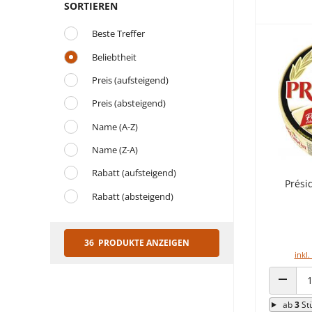
SORTIEREN
Beste Treffer
Beliebtheit
Preis (aufsteigend)
Preis (absteigend)
Name (A-Z)
Name (Z-A)
Rabatt (aufsteigend)
Prési
Rabatt (absteigend)
36 PRODUKTE ANZEIGEN
inkl.
ANZAHL
ab
3
St