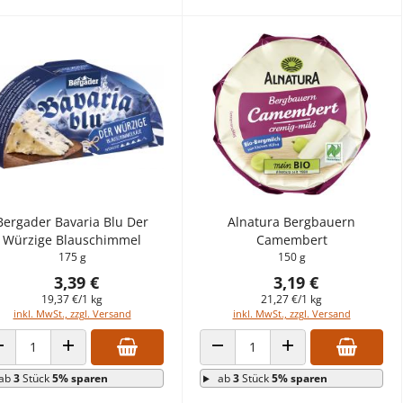
Bergader Bavaria Blu Der
Alnatura Bergbauern
Würzige Blauschimmel
Camembert
175 g
150 g
3,39 €
3,19 €
19,37 €/1 kg
21,27 €/1 kg
inkl. MwSt., zzgl. Versand
inkl. MwSt., zzgl. Versand
ANZAHL VERRINGERN
ANZAHL ERHÖHEN
ANZAHL VERRINGERN
ANZAHL ERHÖHEN
ab
3
Stück
5% sparen
ab
3
Stück
5% sparen