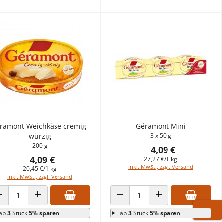
ramont Weichkäse cremig-
Géramont Mini
würzig
3 x 50 g
200 g
4,09 €
4,09 €
27,27 €/1 kg
inkl. MwSt., zzgl. Versand
20,45 €/1 kg
inkl. MwSt., zzgl. Versand
ANZAHL VERRINGERN
ANZAHL ERHÖHEN
ANZAHL VERRINGERN
ANZAHL ERHÖHEN
ab
3
Stück
5% sparen
ab
3
Stück
5% sparen
WARE