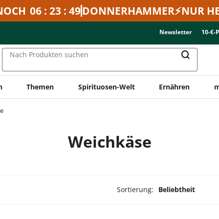
NOCH
06 : 23 : 49
DONNERHAMMER⚡NUR HE
Newsletter
10-€-
Nach Produkten suchen
n
Themen
Spirituosen-Welt
Ernähren
m
e
Weichkäse
Sortierung:
Beliebtheit
dukte ausgewählt