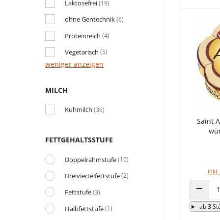
Laktosefrei
(19)
ohne Gentechnik
(6)
Proteinreich
(4)
Vegetarisch
(5)
weniger anzeigen
MILCH
Kuhmilch
(36)
Saint 
wür
FETTGEHALTSSTUFE
Doppelrahmstufe
(16)
inkl.
Dreiviertelfettstufe
(2)
Fettstufe
(3)
ANZAHL
ab
3
St
Halbfettstufe
(1)