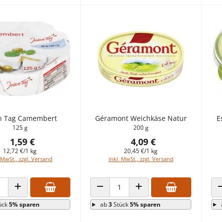
n Tag Camembert
Géramont Weichkäse Natur
E
125 g
200 g
1,59 €
4,09 €
12,72 €/1 kg
20,45 €/1 kg
 MwSt., zzgl. Versand
inkl. MwSt., zzgl. Versand
 VERRINGERN
ANZAHL ERHÖHEN
ANZAHL VERRINGERN
ANZAHL ERHÖHEN
ück
5% sparen
ab
3
Stück
5% sparen