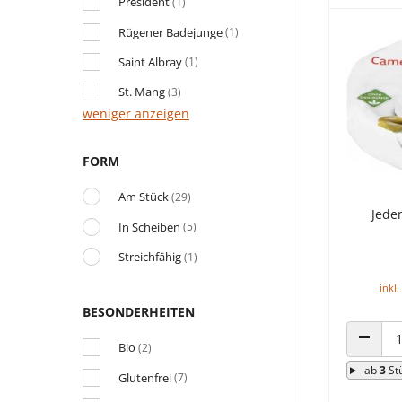
Président
(1)
Rügener Badejunge
(1)
Saint Albray
(1)
St. Mang
(3)
weniger anzeigen
FORM
Am Stück
(29)
Jede
In Scheiben
(5)
Streichfähig
(1)
inkl.
BESONDERHEITEN
Bio
(2)
ANZAHL
ab
3
St
Glutenfrei
(7)