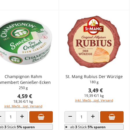
Champignon Rahm
St. Mang Rubius Der Würzige
amembert Genießer-Ecken
180 g
250 g
3,49 €
4,59 €
19,39 €/1 kg
inkl. MwSt., zzgl. Versand
18,36 €/1 kg
inkl. MwSt., zzgl. Versand
ANZAHL VERRINGERN
ANZAHL ERHÖHEN
ANZAHL VERRINGERN
ANZAHL ERHÖHEN
ab
3
Stück
5% sparen
ab
3
Stück
5% sparen