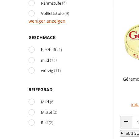
Rahmstufe
(5)
Vollfettstufe
(9)
weniger anzeigen
GESCHMACK
herzhaft
(1)
mild
(15)
würzig
(11)
Géramo
REIFEGRAD
Mild
(6)
inkl.
Mittel
(2)
Reif
(2)
ANZAHL
ab
3
St