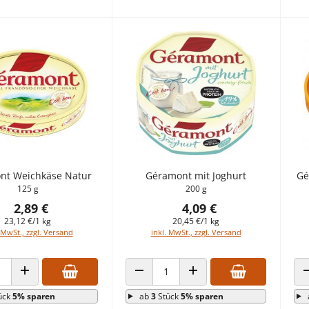
nt Weichkäse Natur
Géramont mit Joghurt
Gé
125 g
200 g
2,89 €
4,09 €
23,12 €/1 kg
20,45 €/1 kg
 MwSt., zzgl. Versand
inkl. MwSt., zzgl. Versand
 VERRINGERN
ANZAHL ERHÖHEN
ANZAHL VERRINGERN
ANZAHL ERHÖHEN
ück
5% sparen
ab
3
Stück
5% sparen