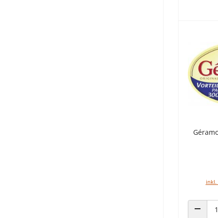
Géramo
inkl.
ANZAHL