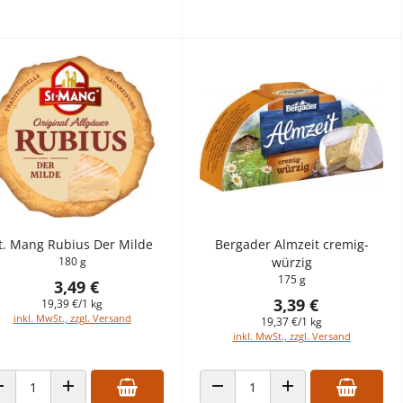
t. Mang Rubius Der Milde
Bergader Almzeit cremig-
180 g
würzig
175 g
3,49 €
3,39 €
19,39 €/1 kg
inkl. MwSt., zzgl. Versand
19,37 €/1 kg
inkl. MwSt., zzgl. Versand
ANZAHL VERRINGERN
ANZAHL ERHÖHEN
ANZAHL VERRINGERN
ANZAHL ERHÖHEN