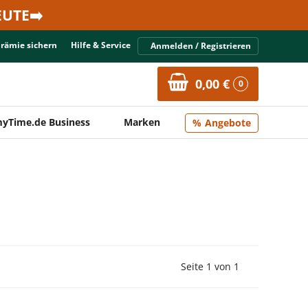
UTE➡️
Prämie sichern
Hilfe & Service
Anmelden / Registrieren
0,00 €
0
yTime.de Business
Marken
Angebote
Vorherige Seite
Nächste Seit
Seite 1 von 1