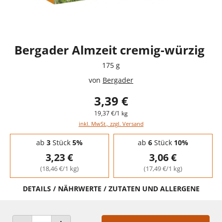
Bergader Almzeit cremig-würzig
175 g
von
Bergader
3,39 €
19,37 €/1 kg
inkl. MwSt., zzgl. Versand
Staffelpreise - Mengenrabatt
ab
3
Stück
5%
ab
6
Stück
10%
3,23 €
3,06 €
(18,46 €/1 kg)
(17,49 €/1 kg)
DETAILS / NÄHRWERTE / ZUTATEN UND ALLERGENE