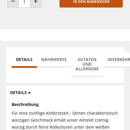
IN DEN WARENKORB
ANZAHL VERRINGERN
ANZAHL ERHÖHEN
DETAILS
NÄHRWERTE
ZUTATEN
INVERKEH
UND
ALLERGENE
DETAILS
Beschreibung
Für eine zünftige Almbrotzeit - Seinen charakteristisch
würzigen Geschmack erhält unser Almzeit cremig-
würzig durch feine Rotkulturen unter dem weißen