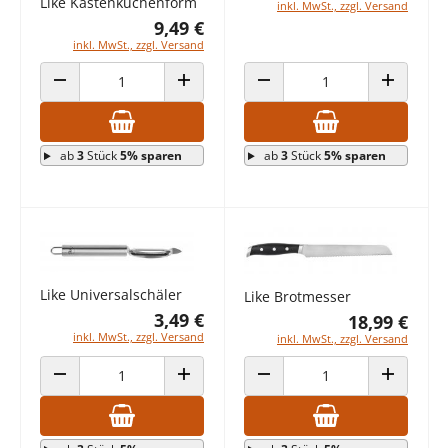
Like Kastenkuchenform
inkl. MwSt., zzgl. Versand
9,49 €
inkl. MwSt., zzgl. Versand
ANZAHL VERRINGERN
ANZAHL ERHÖHEN
ANZAHL VERRINGERN
ANZAHL E
ab
3
Stück
5% sparen
ab
3
Stück
5% sparen
Like Universalschäler
Like Brotmesser
3,49 €
18,99 €
inkl. MwSt., zzgl. Versand
inkl. MwSt., zzgl. Versand
ANZAHL VERRINGERN
ANZAHL ERHÖHEN
ANZAHL VERRINGERN
ANZAHL E