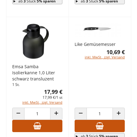
ab
3
Stück
5% sparen
ab
3
Stück
5% sparen
Like Gemüsemesser
10,69 €
inkl. MwSt., zzgl. Versand
Emsa Samba
Isolierkanne 1,0 Liter
schwarz transluzent
1 St.
17,99 €
17,99 €/1 st
inkl. MwSt., zzgl. Versand
ANZAHL VERRINGERN
ANZAHL ERHÖHEN
ANZAHL VERRINGERN
ANZAHL E
ab
3
Stück
5% sparen