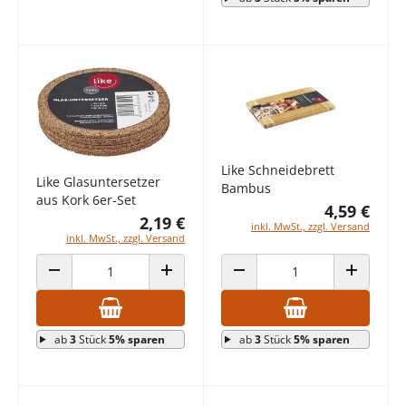
Like Schneidebrett
Like Glasuntersetzer
Bambus
aus Kork 6er-Set
4,59 €
2,19 €
inkl. MwSt., zzgl. Versand
inkl. MwSt., zzgl. Versand
ANZAHL VERRINGERN
ANZAHL ERHÖHEN
ANZAHL VERRINGERN
ANZAHL E
ab
3
Stück
5% sparen
ab
3
Stück
5% sparen