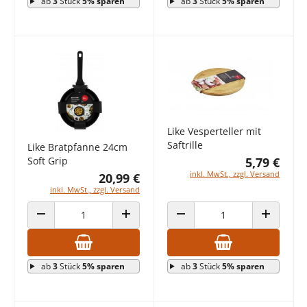
ab
3
Stück
5% sparen
ab
3
Stück
5% sparen
Like Vesperteller mit
Saftrille
Like Bratpfanne 24cm
5,79 €
Soft Grip
inkl. MwSt., zzgl. Versand
20,99 €
inkl. MwSt., zzgl. Versand
ANZAHL VERRINGERN
ANZAHL ERHÖHEN
ANZAHL VERRINGERN
ANZAHL E
ab
3
Stück
5% sparen
ab
3
Stück
5% sparen