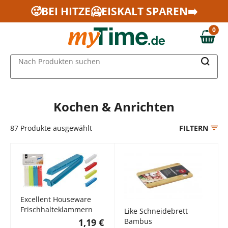
Zum Hauptinhalt springen
🥵BEI HITZE🥶EISKALT SPAREN➡️
Zur Navigation springen
0
Zur Suche springen
0,00 €
MAIN MENU
Nach Produkten suchen
Kochen & Anrichten
87
Produkte ausgewählt
FILTERN
Excellent Houseware
Frischhalteklammern
Like Schneidebrett
Bambus
1,19 €