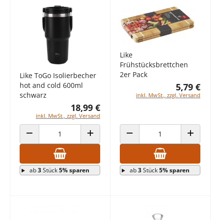
Like
Frühstücksbrettchen
2er Pack
Like ToGo Isolierbecher
hot and cold 600ml
5,79 €
schwarz
inkl. MwSt., zzgl. Versand
18,99 €
inkl. MwSt., zzgl. Versand
ANZAHL VERRINGERN
ANZAHL ERHÖHEN
ANZAHL VERRINGERN
ANZAHL E
ab
3
Stück
5% sparen
ab
3
Stück
5% sparen