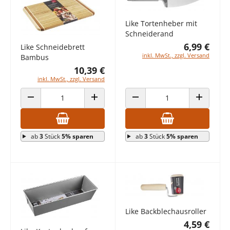
Like Tortenheber mit
Schneiderand
6,99 €
Like Schneidebrett
inkl. MwSt., zzgl. Versand
Bambus
10,39 €
inkl. MwSt., zzgl. Versand
ANZAHL VERRINGERN
ANZAHL ERHÖHEN
ANZAHL VERRINGERN
ANZAHL E
ab
3
Stück
5% sparen
ab
3
Stück
5% sparen
Like Backblechausroller
4,59 €