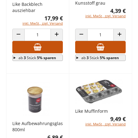
Kunsstoff grau
Like Backblech
4,39 €
ausziehbar
inkl. MwSt., zzgl. Versand
17,99 €
inkl. MwSt., zzgl. Versand
ANZAHL VERRINGERN
ANZAHL ERHÖHEN
ANZAHL VERRINGERN
ANZAHL E
ab
3
Stück
5% sparen
ab
3
Stück
5% sparen
Like Muffinform
9,49 €
Like Aufbewahrungsglas
inkl. MwSt., zzgl. Versand
800ml
6,89 €