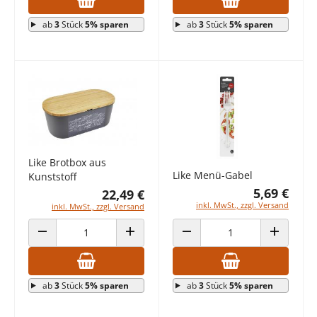
ab
3
Stück
5% sparen
ab
3
Stück
5% sparen
Like Brotbox aus
Like Menü-Gabel
Kunststoff
5,69 €
22,49 €
inkl. MwSt., zzgl. Versand
inkl. MwSt., zzgl. Versand
ANZAHL VERRINGERN
ANZAHL ERHÖHEN
ANZAHL VERRINGERN
ANZAHL E
ab
3
Stück
5% sparen
ab
3
Stück
5% sparen