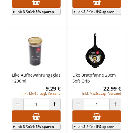
ab
3
Stück
5% sparen
ab
3
Stück
5% sparen
Like Aufbewahrungsglas
Like Bratpfanne 28cm
1200ml
Soft Grip
9,29 €
22,99 €
inkl. MwSt., zzgl. Versand
inkl. MwSt., zzgl. Versand
ANZAHL VERRINGERN
ANZAHL ERHÖHEN
ANZAHL VERRINGERN
ANZAHL E
ab
3
Stück
5% sparen
ab
3
Stück
5% sparen