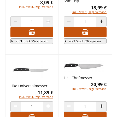
Soft Grip
8,09 €
18,99 €
inkl. MwSt., zzgl. Versand
inkl. MwSt., zzgl. Versand
ANZAHL VERRINGERN
ANZAHL ERHÖHEN
ANZAHL VERRINGERN
ANZAHL E
ab
3
Stück
5% sparen
ab
3
Stück
5% sparen
Like Chefmesser
20,99 €
Like Universalmesser
inkl. MwSt., zzgl. Versand
11,89 €
inkl. MwSt., zzgl. Versand
ANZAHL VERRINGERN
ANZAHL ERHÖHEN
ANZAHL VERRINGERN
ANZAHL E