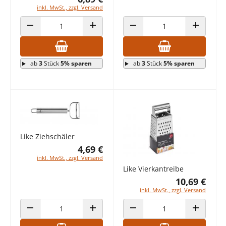
inkl. MwSt., zzgl. Versand
ANZAHL VERRINGERN
ANZAHL ERHÖHEN
ANZAHL VERRINGERN
ANZAHL E
ab
3
Stück
5% sparen
ab
3
Stück
5% sparen
Like Ziehschäler
4,69 €
inkl. MwSt., zzgl. Versand
Like Vierkantreibe
10,69 €
inkl. MwSt., zzgl. Versand
ANZAHL VERRINGERN
ANZAHL ERHÖHEN
ANZAHL VERRINGERN
ANZAHL E