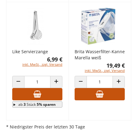
Like Servierzange
Brita Wasserfilter-Kanne
Marella weiß
6,99 €
19,49 €
inkl. MwSt., zzgl. Versand
inkl. MwSt., zzgl. Versand
ANZAHL VERRINGERN
ANZAHL ERHÖHEN
ANZAHL VERRINGERN
ANZAHL E
ab
3
Stück
5% sparen
* Niedrigster Preis der letzten 30 Tage