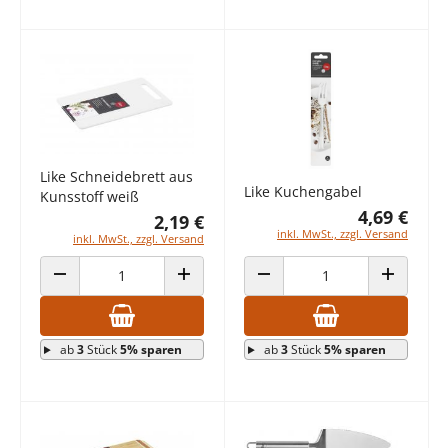
Like Schneidebrett aus
Like Kuchengabel
Kunsstoff weiß
4,69 €
2,19 €
inkl. MwSt., zzgl. Versand
inkl. MwSt., zzgl. Versand
ANZAHL VERRINGERN
ANZAHL ERHÖHEN
ANZAHL VERRINGERN
ANZAHL E
ab
3
Stück
5% sparen
ab
3
Stück
5% sparen