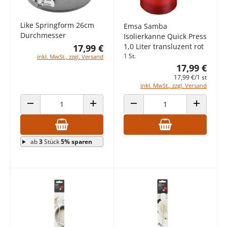
Like Springform 26cm
Emsa Samba
Durchmesser
Isolierkanne Quick Press
1,0 Liter transluzent rot
17,99 €
1 St.
inkl. MwSt., zzgl. Versand
17,99 €
17,99 €/1 st
inkl. MwSt., zzgl. Versand
ANZAHL VERRINGERN
ANZAHL ERHÖHEN
ANZAHL VERRINGERN
ANZAHL E
ab
3
Stück
5% sparen