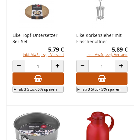
Like Topf-Untersetzer
Like Korkenzieher mit
3er-Set
Flaschenöffner
5,79 €
5,89 €
inkl. MwSt., zzgl. Versand
inkl. MwSt., zzgl. Versand
ANZAHL VERRINGERN
ANZAHL ERHÖHEN
ANZAHL VERRINGERN
ANZAHL E
ab
3
Stück
5% sparen
ab
3
Stück
5% sparen