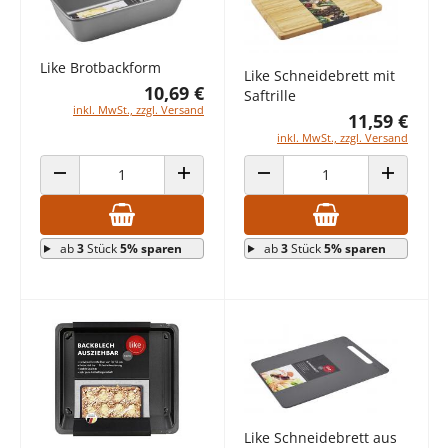
Like Brotbackform
Like Schneidebrett mit
10,69 €
Saftrille
inkl. MwSt., zzgl. Versand
11,59 €
inkl. MwSt., zzgl. Versand
ANZAHL VERRINGERN
ANZAHL ERHÖHEN
ANZAHL VERRINGERN
ANZAHL E
ab
3
Stück
5% sparen
ab
3
Stück
5% sparen
Like Schneidebrett aus