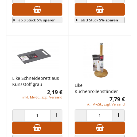
ANZAHL VERRINGERN
ANZAHL ERHÖHEN
ANZAHL VERRINGERN
ANZAHL E
ab
3
Stück
5% sparen
ab
3
Stück
5% sparen
Like Schneidebrett aus
Kunsstoff grau
Like
2,19 €
Küchenrollenständer
inkl. MwSt., zzgl. Versand
7,79 €
inkl. MwSt., zzgl. Versand
ANZAHL VERRINGERN
ANZAHL ERHÖHEN
ANZAHL VERRINGERN
ANZAHL E