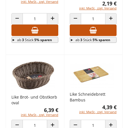
inkl. MwSt., zzgl. Versand
2,19 €
inkl. MwSt., zzgl. Versand
ANZAHL VERRINGERN
ANZAHL ERHÖHEN
ANZAHL VERRINGERN
ANZAHL E
ab
3
Stück
5% sparen
ab
3
Stück
5% sparen
Like Schneidebrett
Like Brot- und Obstkorb
Bambus
oval
4,39 €
6,39 €
inkl. MwSt., zzgl. Versand
inkl. MwSt., zzgl. Versand