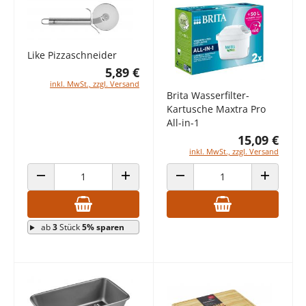
Like Pizzaschneider
5,89 €
inkl. MwSt., zzgl. Versand
Brita Wasserfilter-
Kartusche Maxtra Pro
All-in-1
15,09 €
inkl. MwSt., zzgl. Versand
ANZAHL VERRINGERN
ANZAHL ERHÖHEN
ANZAHL VERRINGERN
ANZAHL E
ab
3
Stück
5% sparen