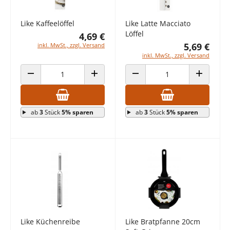
Like Kaffeelöffel
Like Latte Macciato
Löffel
4,69 €
5,69 €
inkl. MwSt., zzgl. Versand
inkl. MwSt., zzgl. Versand
ANZAHL VERRINGERN
ANZAHL ERHÖHEN
ANZAHL VERRINGERN
ANZAHL E
ab
3
Stück
5% sparen
ab
3
Stück
5% sparen
Like Küchenreibe
Like Bratpfanne 20cm