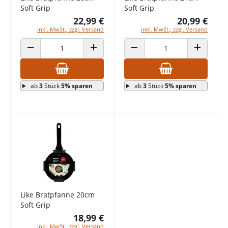
Soft Grip
Soft Grip
22,99 €
20,99 €
inkl. MwSt., zzgl. Versand
inkl. MwSt., zzgl. Versand
ANZAHL VERRINGERN
ANZAHL ERHÖHEN
ANZAHL VERRINGERN
ANZAHL E
ab
3
Stück
5% sparen
ab
3
Stück
5% sparen
Like Bratpfanne 20cm
Soft Grip
18,99 €
inkl. MwSt., zzgl. Versand