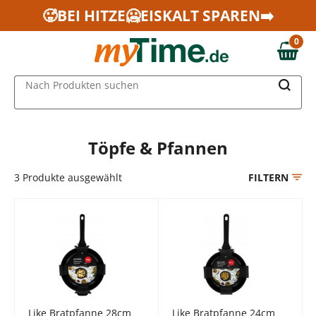
Zum Hauptinhalt springen
🥵BEI HITZE🥶EISKALT SPAREN➡️
Zur Navigation springen
0
Zur Suche springen
0,00 €
MAIN MENU
Nach Produkten suchen
Töpfe & Pfannen
3
Produkte ausgewählt
FILTERN
Like Bratpfanne 28cm
Like Bratpfanne 24cm