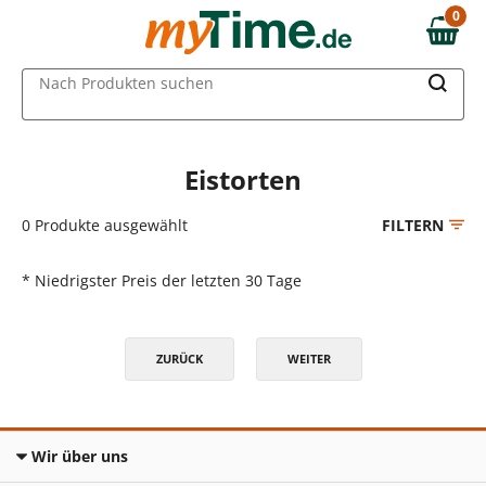
Zum Hauptinhalt springen
0
0,00 €
Zur Navigation springen
MAIN MENU
Nach Produkten suchen
Zur Suche springen
Eistorten
0
Produkte ausgewählt
FILTERN
* Niedrigster Preis der letzten 30 Tage
ZURÜCK
WEITER
Wir über uns