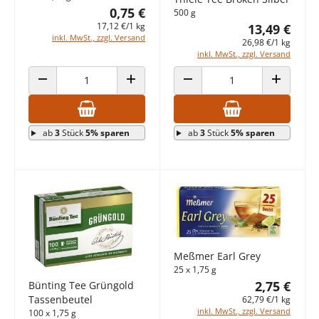
0,75 €
500 g
17,12 €/1 kg
13,49 €
inkl. MwSt., zzgl. Versand
26,98 €/1 kg
inkl. MwSt., zzgl. Versand
ANZAHL VERRINGERN
ANZAHL ERHÖHEN
ANZAHL VERRINGERN
ANZAHL E
ab
3
Stück
5% sparen
ab
3
Stück
5% sparen
Meßmer Earl Grey
25 x 1,75 g
2,75 €
Bünting Tee Grüngold
Tassenbeutel
62,79 €/1 kg
inkl. MwSt., zzgl. Versand
100 x 1,75 g