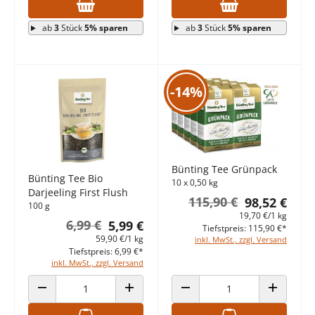
ab
3
Stück
5% sparen
ab
3
Stück
5% sparen
-14%
Bünting Tee Grünpack
Bünting Tee Bio
10 x 0,50 kg
Darjeeling First Flush
115,90 €
98,52 €
100 g
19,70 €/1 kg
6,99 €
5,99 €
Tiefstpreis: 115,90 €*
59,90 €/1 kg
inkl. MwSt., zzgl. Versand
Tiefstpreis: 6,99 €*
inkl. MwSt., zzgl. Versand
ANZAHL VERRINGERN
ANZAHL ERHÖHEN
ANZAHL VERRINGERN
ANZAHL E