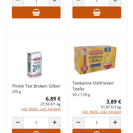
ANZAHL VERRINGERN
ANZAHL ERHÖHEN
ANZAHL VERRINGERN
ANZAHL E
Teekanne Ostfriesen
Thiele Tee Broken Silber
Teefix
250 g
50 x 1,50 g
6,89 €
3,89 €
27,56 €/1 kg
51,87 €/1 kg
inkl. MwSt., zzgl. Versand
inkl. MwSt., zzgl. Versand
ANZAHL VERRINGERN
ANZAHL ERHÖHEN
ANZAHL VERRINGERN
ANZAHL E