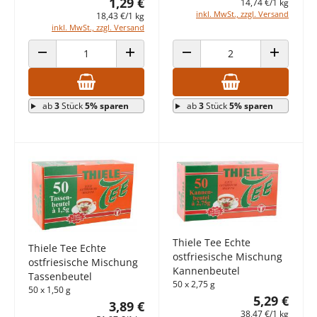
1,29 €
14,74 €/1 kg
inkl. MwSt., zzgl. Versand
18,43 €/1 kg
inkl. MwSt., zzgl. Versand
ANZAHL VERRINGERN
ANZAHL ERHÖHEN
ANZAHL VERRINGERN
ANZAHL E
ab
3
Stück
5% sparen
ab
3
Stück
5% sparen
Thiele Tee Echte
Thiele Tee Echte
ostfriesische Mischung
ostfriesische Mischung
Kannenbeutel
Tassenbeutel
50 x 2,75 g
50 x 1,50 g
5,29 €
3,89 €
38,47 €/1 kg