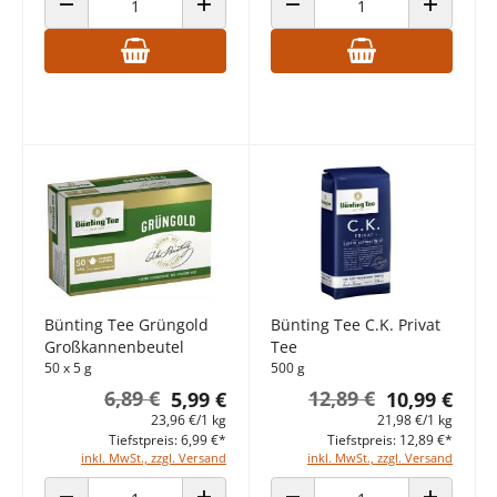
ANZAHL VERRINGERN
ANZAHL ERHÖHEN
ANZAHL VERRINGERN
ANZAHL E
Bünting Tee Grüngold
Bünting Tee C.K. Privat
Großkannenbeutel
Tee
50 x 5 g
500 g
6,89 €
12,89 €
5,99 €
10,99 €
23,96 €/1 kg
21,98 €/1 kg
Tiefstpreis: 6,99 €*
Tiefstpreis: 12,89 €*
inkl. MwSt., zzgl. Versand
inkl. MwSt., zzgl. Versand