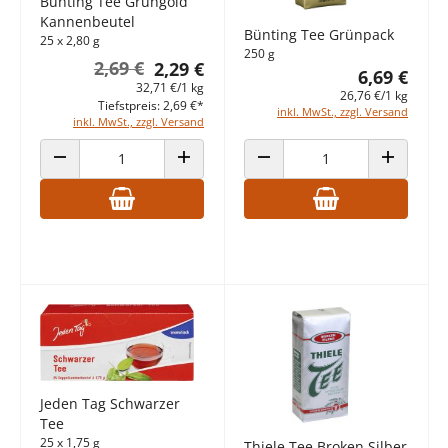
Bünting Tee Grüngold
Kannenbeutel
Bünting Tee Grünpack
25 x 2,80 g
250 g
2,69 €
2,29 €
6,69 €
32,71 €/1 kg
26,76 €/1 kg
Tiefstpreis: 2,69 €*
inkl. MwSt., zzgl. Versand
inkl. MwSt., zzgl. Versand
ANZAHL VERRINGERN
ANZAHL ERHÖHEN
ANZAHL VERRINGERN
ANZAHL E
Jeden Tag Schwarzer
Tee
25 x 1,75 g
Thiele Tee Broken Silber