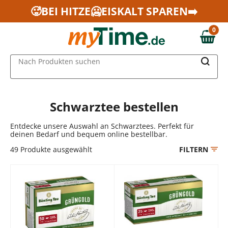
Zum Hauptinhalt springen
🥵BEI HITZE🥶EISKALT SPAREN➡️
Zur Navigation springen
0
Zur Suche springen
0,00 €
MAIN MENU
Nach Produkten suchen
Schwarztee bestellen
Entdecke unsere Auswahl an Schwarztees. Perfekt für
deinen Bedarf und bequem online bestellbar.
49
Produkte ausgewählt
FILTERN