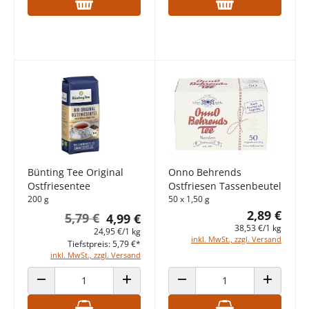
Bünting Tee Original
Onno Behrends
Ostfriesentee
Ostfriesen Tassenbeutel
200 g
50 x 1,50 g
2,89 €
5,79 €
4,99 €
38,53 €/1 kg
24,95 €/1 kg
inkl. MwSt., zzgl. Versand
Tiefstpreis: 5,79 €*
inkl. MwSt., zzgl. Versand
ANZAHL VERRINGERN
ANZAHL ERHÖHEN
ANZAHL VERRINGERN
ANZAHL E