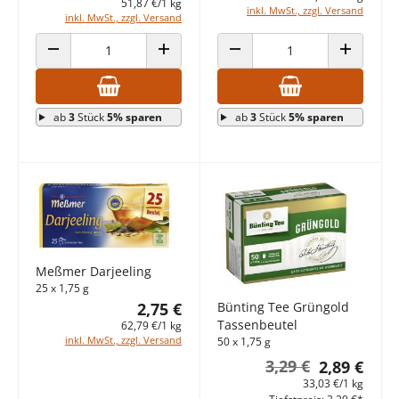
51,87 €/1 kg
inkl. MwSt., zzgl. Versand
inkl. MwSt., zzgl. Versand
ANZAHL VERRINGERN
ANZAHL ERHÖHEN
ANZAHL VERRINGERN
ANZAHL E
ab
3
Stück
5% sparen
ab
3
Stück
5% sparen
Meßmer Darjeeling
25 x 1,75 g
2,75 €
Bünting Tee Grüngold
Tassenbeutel
62,79 €/1 kg
inkl. MwSt., zzgl. Versand
50 x 1,75 g
3,29 €
2,89 €
33,03 €/1 kg