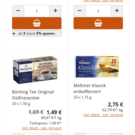
ANZAHL VERRINGERN
ANZAHL ERHÖHEN
ANZAHL VERRINGERN
ANZAHL E
ab
3
Stück
5% sparen
Meßmer Klassik
entkoffeiniert
Bünting Tee Original
25 x 1,75 g
Ostfriesentee
2,75 €
20 x 1,50 g
62,79 €/1 kg
1,69 €
1,49 €
inkl. MwSt., zzgl. Versand
49,67 €/1 kg
Tiefstpreis: 1,69 €*
inkl. MwSt., zzgl. Versand