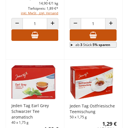
14,90 €/1 kg
Tiefstpreis: 1,89 €*
inkl. MwSt., zzgl. Versand
ANZAHL VERRINGERN
ANZAHL ERHÖHEN
ANZAHL VERRINGERN
ANZAHL E
ab
3
Stück
5% sparen
Jeden Tag Earl Grey
Jeden Tag Ostfriesische
Schwarzer Tee
Teemischung
aromatisch
50 x 1,75 g
40 x 1,75 g
1,29 €