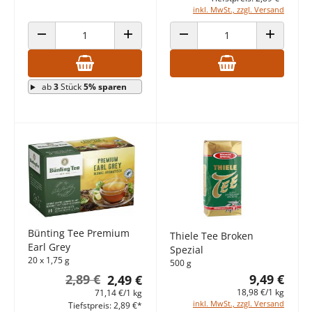
inkl. MwSt., zzgl. Versand
ANZAHL VERRINGERN
ANZAHL ERHÖHEN
ANZAHL VERRINGERN
ANZAHL E
ab
3
Stück
5% sparen
Bünting Tee Premium
Thiele Tee Broken
Earl Grey
Spezial
20 x 1,75 g
500 g
2,89 €
9,49 €
2,49 €
18,98 €/1 kg
71,14 €/1 kg
inkl. MwSt., zzgl. Versand
Tiefstpreis: 2,89 €*