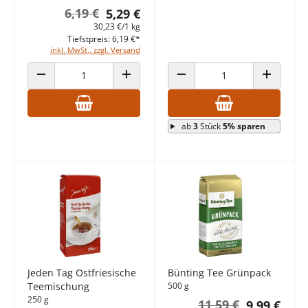
6,19 €
5,29 €
30,23 €/1 kg
Tiefstpreis: 6,19 €*
inkl. MwSt., zzgl. Versand
ANZAHL VERRINGERN
ANZAHL ERHÖHEN
ANZAHL VERRINGERN
ANZAHL E
ab
3
Stück
5% sparen
Jeden Tag Ostfriesische
Bünting Tee Grünpack
Teemischung
500 g
250 g
11,59 €
9,99 €