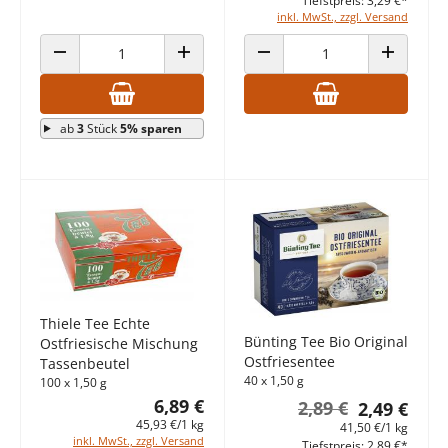
Tiefstpreis: 3,29 €*
inkl. MwSt., zzgl. Versand
ANZAHL VERRINGERN
ANZAHL ERHÖHEN
ANZAHL VERRINGERN
ANZAHL E
ab
3
Stück
5% sparen
Thiele Tee Echte
Bünting Tee Bio Original
Ostfriesische Mischung
Ostfriesentee
Tassenbeutel
40 x 1,50 g
100 x 1,50 g
6,89 €
2,89 €
2,49 €
45,93 €/1 kg
41,50 €/1 kg
inkl. MwSt., zzgl. Versand
Tiefstpreis: 2,89 €*