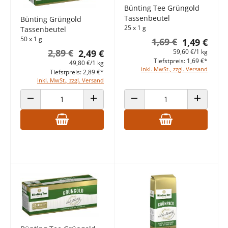
Bünting Tee Grüngold
Tassenbeutel
Bünting Grüngold
25 x 1 g
Tassenbeutel
50 x 1 g
1,69 €
1,49 €
2,89 €
59,60 €/1 kg
2,49 €
Tiefstpreis: 1,69 €*
49,80 €/1 kg
inkl. MwSt., zzgl. Versand
Tiefstpreis: 2,89 €*
inkl. MwSt., zzgl. Versand
ANZAHL VERRINGERN
ANZAHL ERHÖHEN
ANZAHL VERRINGERN
ANZAHL E