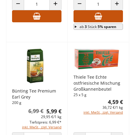
ANZAHL VERRINGERN
ANZAHL ERHÖHEN
ANZAHL VERRINGERN
ANZAHL E
ab
3
Stück
5% sparen
Thiele Tee Echte
ostfriesische Mischung
Großkannenbeutel
Bünting Tee Premium
25 x 5 g
Earl Grey
4,59 €
200 g
36,72 €/1 kg
6,99 €
5,99 €
inkl. MwSt., zzgl. Versand
29,95 €/1 kg
Tiefstpreis: 6,99 €*
inkl. MwSt., zzgl. Versand