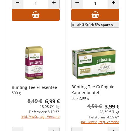
ANZAHL VERRINGERN
ANZAHL ERHÖHEN
ANZAHL VERRINGERN
ANZAHL E
ab
3
Stück
5% sparen
Bünting Tee Grüngold
Bünting Tee Friesentee
Kannenbeutel
500 g
50 x 2,80 g
8,19 €
6,99 €
4,59 €
3,99 €
13,98 €/1 kg
28,50 €/1 kg
Tiefstpreis: 8,19 €*
inkl. MwSt., zzgl. Versand
Tiefstpreis: 4,59 €*
inkl. MwSt., zzgl. Versand