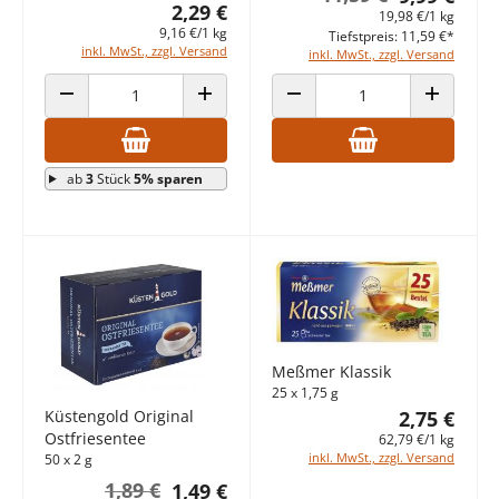
2,29 €
19,98 €/1 kg
9,16 €/1 kg
Tiefstpreis: 11,59 €*
inkl. MwSt., zzgl. Versand
inkl. MwSt., zzgl. Versand
ANZAHL VERRINGERN
ANZAHL ERHÖHEN
ANZAHL VERRINGERN
ANZAHL E
ab
3
Stück
5% sparen
Meßmer Klassik
25 x 1,75 g
2,75 €
Küstengold Original
Ostfriesentee
62,79 €/1 kg
inkl. MwSt., zzgl. Versand
50 x 2 g
1,89 €
1,49 €