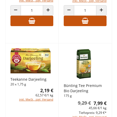
inkl. MwSt., zzgl. Versand
inkl. MwSt., zzgl. Versand
ANZAHL VERRINGERN
ANZAHL ERHÖHEN
ANZAHL VERRINGERN
ANZAHL E
Teekanne Darjeeling
20 x 1,75 g
Bünting Tee Premium
2,19 €
Bio Darjeeling
62,57 €/1 kg
175 g
inkl. MwSt., zzgl. Versand
9,29 €
7,99 €
45,66 €/1 kg
Tiefstpreis: 9,29 €*
inkl. MwSt., zzgl. Versand