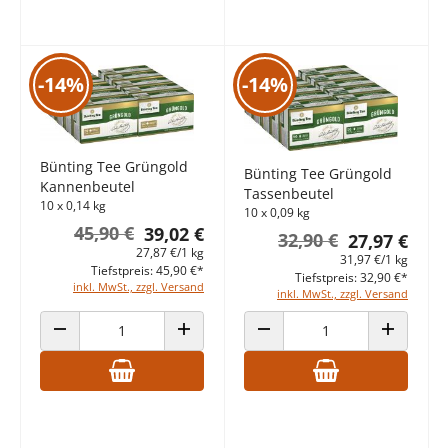
-14%
-14%
Bünting Tee Grüngold
Bünting Tee Grüngold
Kannenbeutel
Tassenbeutel
10 x 0,14 kg
10 x 0,09 kg
45,90 €
39,02 €
32,90 €
27,97 €
27,87 €/1 kg
31,97 €/1 kg
Tiefstpreis: 45,90 €*
Tiefstpreis: 32,90 €*
inkl. MwSt., zzgl. Versand
inkl. MwSt., zzgl. Versand
ANZAHL VERRINGERN
ANZAHL ERHÖHEN
ANZAHL VERRINGERN
ANZAHL E