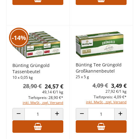
-14%
Bünting Tee Grüngold
Bünting Grüngold
Großkannenbeutel
Tassenbeutel
25 x 5 g
10 x 0,05 kg
4,09 €
3,49 €
28,90 €
24,57 €
27,92 €/1 kg
49,14 €/1 kg
Tiefstpreis: 4,09 €*
Tiefstpreis: 28,90 €*
inkl. MwSt., zzgl. Versand
inkl. MwSt., zzgl. Versand
ANZAHL VERRINGERN
ANZAHL ERHÖHEN
ANZAHL VERRINGERN
ANZAHL E