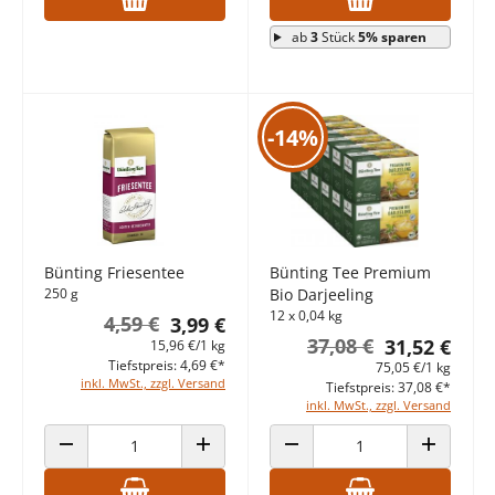
ab
3
Stück
5% sparen
-14%
Bünting Friesentee
Bünting Tee Premium
250 g
Bio Darjeeling
12 x 0,04 kg
4,59 €
3,99 €
37,08 €
31,52 €
15,96 €/1 kg
Tiefstpreis: 4,69 €*
75,05 €/1 kg
inkl. MwSt., zzgl. Versand
Tiefstpreis: 37,08 €*
inkl. MwSt., zzgl. Versand
ANZAHL VERRINGERN
ANZAHL ERHÖHEN
ANZAHL VERRINGERN
ANZAHL E