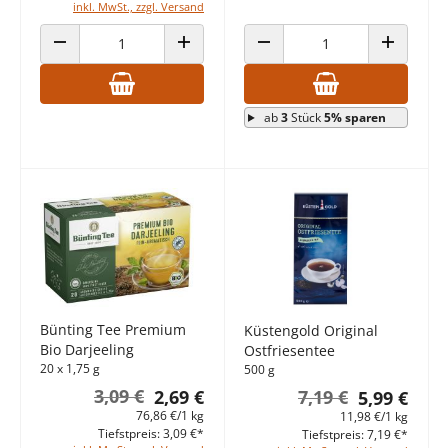
inkl. MwSt., zzgl. Versand
ANZAHL VERRINGERN
ANZAHL ERHÖHEN
ANZAHL VERRINGERN
ANZAHL E
ab
3
Stück
5% sparen
Bünting Tee Premium
Küstengold Original
Bio Darjeeling
Ostfriesentee
20 x 1,75 g
500 g
3,09 €
2,69 €
7,19 €
5,99 €
76,86 €/1 kg
11,98 €/1 kg
Tiefstpreis: 3,09 €*
Tiefstpreis: 7,19 €*