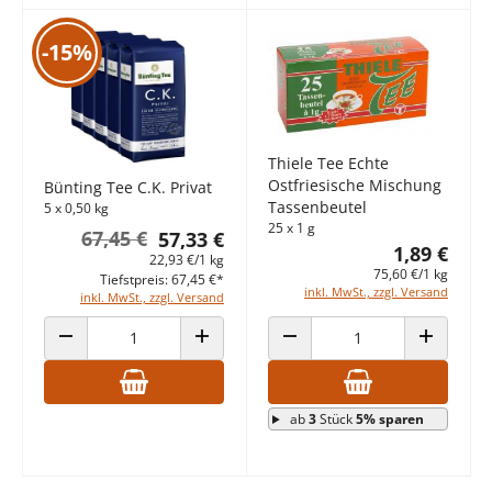
-15%
Thiele Tee Echte
Ostfriesische Mischung
Bünting Tee C.K. Privat
Tassenbeutel
5 x 0,50 kg
25 x 1 g
67,45 €
57,33 €
1,89 €
22,93 €/1 kg
75,60 €/1 kg
Tiefstpreis: 67,45 €*
inkl. MwSt., zzgl. Versand
inkl. MwSt., zzgl. Versand
ANZAHL VERRINGERN
ANZAHL ERHÖHEN
ANZAHL VERRINGERN
ANZAHL E
ab
3
Stück
5% sparen