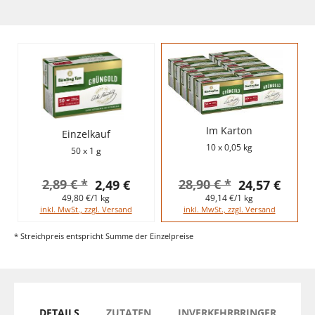
Im Karton
Einzelkauf
10 x 0,05 kg
50 x 1 g
2,89 € *
28,90 € *
2,49 €
24,57 €
49,80 €/1 kg
49,14 €/1 kg
inkl. MwSt., zzgl. Versand
inkl. MwSt., zzgl. Versand
* Streichpreis entspricht Summe der Einzelpreise
DETAILS
ZUTATEN
INVERKEHRBRINGER