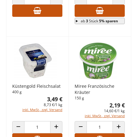
ANZAHL VERRINGERN
ANZAHL ERHÖHEN
ANZAHL VERRINGERN
ANZAHL E
ab
3
Stück
5% sparen
Küstengold Fleischsalat
Miree Französische
400 g
Kräuter
3,49 €
150 g
2,19 €
8,73 €/1 kg
inkl. MwSt., zzgl. Versand
14,60 €/1 kg
inkl. MwSt., zzgl. Versand
ANZAHL VERRINGERN
ANZAHL ERHÖHEN
ANZAHL VERRINGERN
ANZAHL E