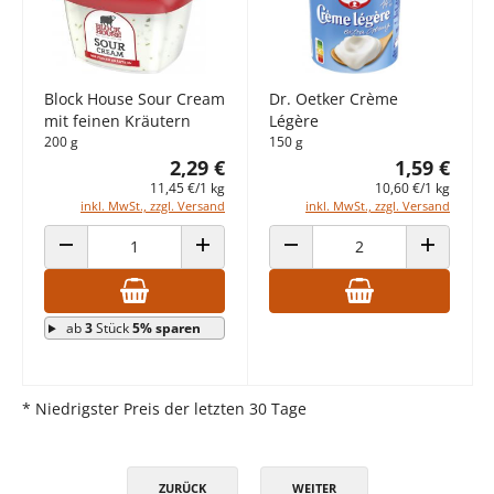
Block House Sour Cream
Dr. Oetker Crème
mit feinen Kräutern
Légère
200 g
150 g
2,29 €
1,59 €
11,45 €/1 kg
10,60 €/1 kg
inkl. MwSt., zzgl. Versand
inkl. MwSt., zzgl. Versand
ANZAHL VERRINGERN
ANZAHL ERHÖHEN
ANZAHL VERRINGERN
ANZAHL E
ab
3
Stück
5% sparen
* Niedrigster Preis der letzten 30 Tage
ZURÜCK
WEITER