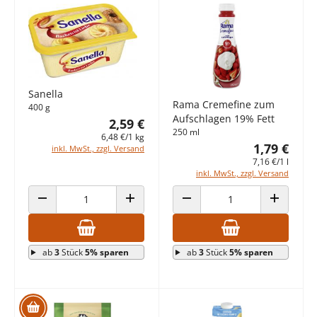
Sanella
Rama Cremefine zum
400 g
Aufschlagen 19% Fett
2,59 €
250 ml
6,48 €/1 kg
1,79 €
inkl. MwSt., zzgl. Versand
7,16 €/1 l
inkl. MwSt., zzgl. Versand
ANZAHL VERRINGERN
ANZAHL ERHÖHEN
ANZAHL VERRINGERN
ANZAHL E
ab
3
Stück
5% sparen
ab
3
Stück
5% sparen