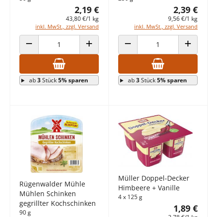
2,19 €
2,39 €
43,80 €/1 kg
9,56 €/1 kg
inkl. MwSt., zzgl. Versand
inkl. MwSt., zzgl. Versand
ANZAHL VERRINGERN
ANZAHL ERHÖHEN
ANZAHL VERRINGERN
ANZAHL E
ab
3
Stück
5% sparen
ab
3
Stück
5% sparen
Müller Doppel-Decker
Rügenwalder Mühle
Himbeere + Vanille
Mühlen Schinken
4 x 125 g
gegrillter Kochschinken
1,89 €
90 g