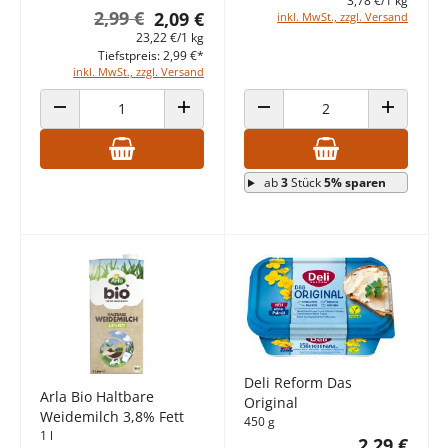
3,78 €/1 kg
2,99 €
2,09 €
inkl. MwSt., zzgl. Versand
23,22 €/1 kg
Tiefstpreis: 2,99 €*
inkl. MwSt., zzgl. Versand
ANZAHL VERRINGERN
ANZAHL ERHÖHEN
ANZAHL VERRINGERN
ANZAHL E
ab
3
Stück
5% sparen
Deli Reform Das
Arla Bio Haltbare
Original
Weidemilch 3,8% Fett
450 g
1 l
2,29 €