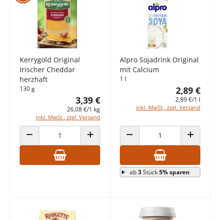
Kerrygold Original
Alpro Sojadrink Original
Irischer Cheddar
mit Calcium
herzhaft
1 l
130 g
2,89 €
3,39 €
2,89 €/1 l
inkl. MwSt., zzgl. Versand
26,08 €/1 kg
inkl. MwSt., zzgl. Versand
ANZAHL VERRINGERN
ANZAHL ERHÖHEN
ANZAHL VERRINGERN
ANZAHL E
ab
3
Stück
5% sparen