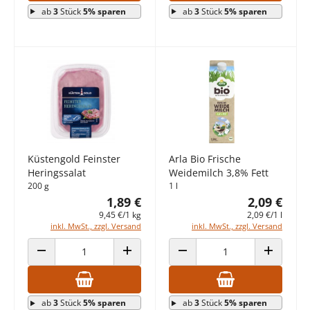
ab
3
Stück
5% sparen
ab
3
Stück
5% sparen
Küstengold Feinster
Arla Bio Frische
Heringssalat
Weidemilch 3,8% Fett
200 g
1 l
1,89 €
2,09 €
9,45 €/1 kg
2,09 €/1 l
inkl. MwSt., zzgl. Versand
inkl. MwSt., zzgl. Versand
ANZAHL VERRINGERN
ANZAHL ERHÖHEN
ANZAHL VERRINGERN
ANZAHL E
ab
3
Stück
5% sparen
ab
3
Stück
5% sparen