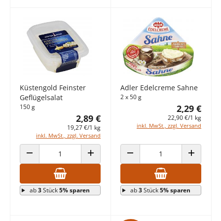
Küstengold Feinster
Adler Edelcreme Sahne
Geflügelsalat
2 x 50 g
150 g
2,29 €
2,89 €
22,90 €/1 kg
inkl. MwSt., zzgl. Versand
19,27 €/1 kg
inkl. MwSt., zzgl. Versand
ANZAHL VERRINGERN
ANZAHL ERHÖHEN
ANZAHL VERRINGERN
ANZAHL E
ab
3
Stück
5% sparen
ab
3
Stück
5% sparen