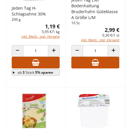
Bodenhaltung
Jeden Tag H-
Bruderhahn Güteklasse
Schlagsahne 30%
A Größe L/M
200 g
10 St.
1,19 €
2,99 €
5,95 €/1 kg
0,30 €/1 st
inkl. MwSt., zzgl. Versand
inkl. MwSt., zzgl. Versand
ANZAHL VERRINGERN
ANZAHL ERHÖHEN
ANZAHL VERRINGERN
ANZAHL E
ab
3
Stück
5% sparen