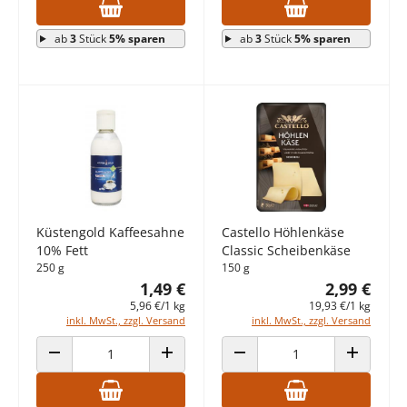
ab
3
Stück
5% sparen
ab
3
Stück
5% sparen
Küstengold Kaffeesahne
Castello Höhlenkäse
10% Fett
Classic Scheibenkäse
250 g
150 g
1,49 €
2,99 €
5,96 €/1 kg
19,93 €/1 kg
inkl. MwSt., zzgl. Versand
inkl. MwSt., zzgl. Versand
ANZAHL VERRINGERN
ANZAHL ERHÖHEN
ANZAHL VERRINGERN
ANZAHL E