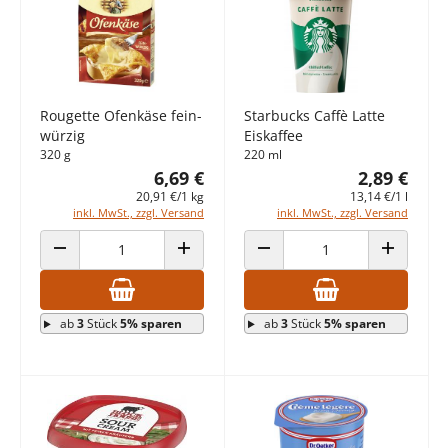
Rougette Ofenkäse fein-
Starbucks Caffè Latte
würzig
Eiskaffee
320 g
220 ml
6,69 €
2,89 €
20,91 €/1 kg
13,14 €/1 l
inkl. MwSt., zzgl. Versand
inkl. MwSt., zzgl. Versand
ANZAHL VERRINGERN
ANZAHL ERHÖHEN
ANZAHL VERRINGERN
ANZAHL E
ab
3
Stück
5% sparen
ab
3
Stück
5% sparen