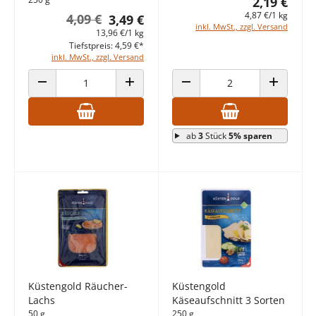
2,19 €
4,87 €/1 kg
4,09 €
3,49 €
inkl. MwSt., zzgl. Versand
13,96 €/1 kg
Tiefstpreis: 4,59 €*
inkl. MwSt., zzgl. Versand
ANZAHL VERRINGERN
ANZAHL ERHÖHEN
ANZAHL VERRINGERN
ANZAHL E
ab
3
Stück
5% sparen
Küstengold Räucher-
Küstengold
Lachs
Käseaufschnitt 3 Sorten
50 g
250 g