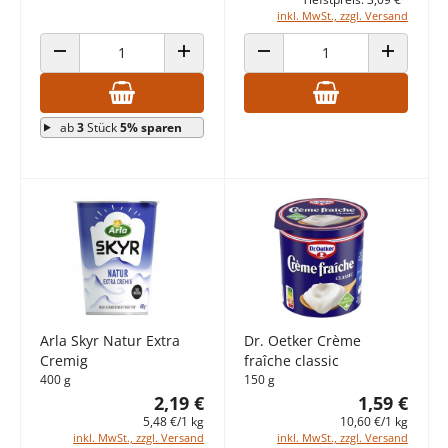
inkl. MwSt., zzgl. Versand
ANZAHL VERRINGERN
ANZAHL ERHÖHEN
ANZAHL VERRINGERN
ANZAHL E
ab
3
Stück
5% sparen
Arla Skyr Natur Extra
Dr. Oetker Crème
Cremig
fraîche classic
400 g
150 g
2,19 €
1,59 €
5,48 €/1 kg
10,60 €/1 kg
inkl. MwSt., zzgl. Versand
inkl. MwSt., zzgl. Versand