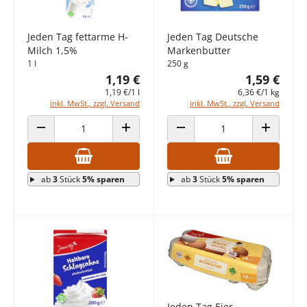
Jeden Tag fettarme H-
Jeden Tag Deutsche
Milch 1,5%
Markenbutter
1 l
250 g
1,19 €
1,59 €
1,19 €/1 l
6,36 €/1 kg
inkl. MwSt., zzgl. Versand
inkl. MwSt., zzgl. Versand
ANZAHL VERRINGERN
ANZAHL ERHÖHEN
ANZAHL VERRINGERN
ANZAHL E
ab
3
Stück
5% sparen
ab
3
Stück
5% sparen
Jeden Tag Eier