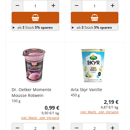
ANZAHL VERRINGERN
ANZAHL ERHÖHEN
ANZAHL VERRINGERN
ANZAHL E
ab
3
Stück
5% sparen
ab
3
Stück
5% sparen
Dr. Oetker Momente
Arla Skyr Vanille
Mousse Rotwein
450 g
100 g
2,19 €
0,99 €
4,87 €/1 kg
inkl. MwSt., zzgl. Versand
9,90 €/1 kg
inkl. MwSt., zzgl. Versand