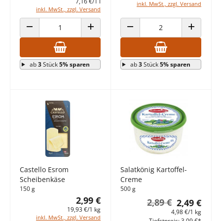
7,16 €/1 l
inkl. MwSt., zzgl. Versand
inkl. MwSt., zzgl. Versand
ANZAHL VERRINGERN
ANZAHL ERHÖHEN
ANZAHL VERRINGERN
ANZAHL E
ab
3
Stück
5% sparen
ab
3
Stück
5% sparen
Castello Esrom
Salatkönig Kartoffel-
Scheibenkäse
Creme
150 g
500 g
2,99 €
2,89 €
2,49 €
19,93 €/1 kg
4,98 €/1 kg
inkl. MwSt., zzgl. Versand
Tiefstpreis: 3,09 €*