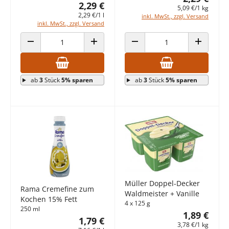
2,29 €
5,09 €/1 kg
2,29 €/1 l
inkl. MwSt., zzgl. Versand
inkl. MwSt., zzgl. Versand
ANZAHL VERRINGERN
ANZAHL ERHÖHEN
ANZAHL VERRINGERN
ANZAHL E
ab
3
Stück
5% sparen
ab
3
Stück
5% sparen
Müller Doppel-Decker
Rama Cremefine zum
Waldmeister + Vanille
Kochen 15% Fett
4 x 125 g
250 ml
1,89 €
1,79 €
3,78 €/1 kg