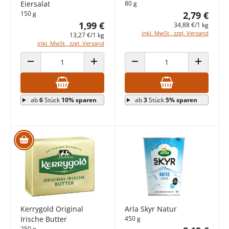
Eiersalat
80 g
150 g
2,79 €
1,99 €
34,88 €/1 kg
inkl. MwSt., zzgl. Versand
13,27 €/1 kg
inkl. MwSt., zzgl. Versand
ANZAHL VERRINGERN
ANZAHL ERHÖHEN
ANZAHL VERRINGERN
ANZAHL E
ab
6
Stück
10% sparen
ab
3
Stück
5% sparen
Kerrygold Original
Arla Skyr Natur
Irische Butter
450 g
250 g