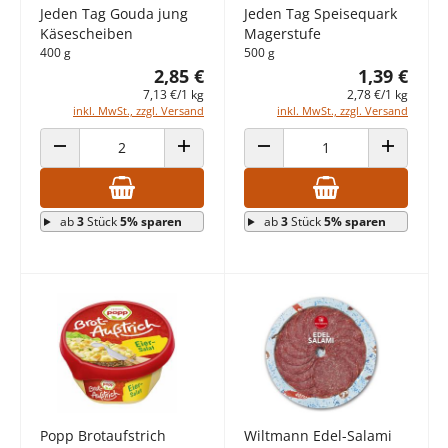
Jeden Tag Gouda jung
Jeden Tag Speisequark
Käsescheiben
Magerstufe
400 g
500 g
2,85 €
1,39 €
7,13 €/1 kg
2,78 €/1 kg
inkl. MwSt., zzgl. Versand
inkl. MwSt., zzgl. Versand
ANZAHL VERRINGERN
ANZAHL ERHÖHEN
ANZAHL VERRINGERN
ANZAHL E
ab
3
Stück
5% sparen
ab
3
Stück
5% sparen
Popp Brotaufstrich
Wiltmann Edel-Salami