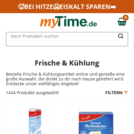
Zum Hauptinhalt springen
🥵BEI HITZE🥶EISKALT SPAREN➡️
Zur Navigation springen
0
Zur Suche springen
0,00 €
MAIN MENU
Nach Produkten suchen
Frische & Kühlung
Bestelle Frische & Kühlungsartikel online und genieße eine
große Auswahl, die direkt zu dir nach Hause geliefert wird.
Entdecke unser vielfältiges Angebot!
1434
Produkte ausgewählt
FILTERN