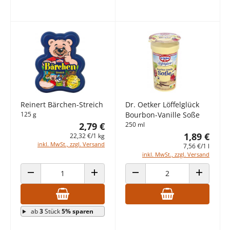
Reinert Bärchen-Streich
Dr. Oetker Löffelglück
125 g
Bourbon-Vanille Soße
2,79 €
250 ml
1,89 €
22,32 €/1 kg
inkl. MwSt., zzgl. Versand
7,56 €/1 l
inkl. MwSt., zzgl. Versand
ANZAHL VERRINGERN
ANZAHL ERHÖHEN
ANZAHL VERRINGERN
ANZAHL E
ab
3
Stück
5% sparen