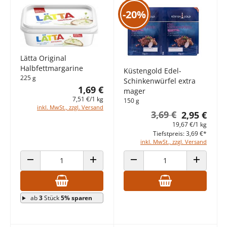
-20%
Lätta Original
Halbfettmargarine
Küstengold Edel-
225 g
Schinkenwürfel extra
1,69 €
mager
7,51 €/1 kg
150 g
inkl. MwSt., zzgl. Versand
3,69 €
2,95 €
19,67 €/1 kg
Tiefstpreis: 3,69 €*
inkl. MwSt., zzgl. Versand
ANZAHL VERRINGERN
ANZAHL ERHÖHEN
ANZAHL VERRINGERN
ANZAHL E
ab
3
Stück
5% sparen