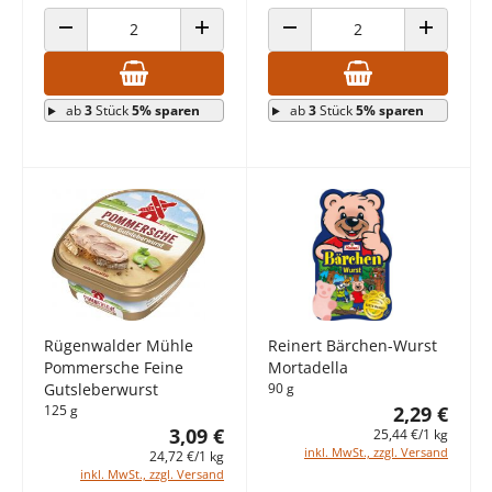
ANZAHL VERRINGERN
ANZAHL ERHÖHEN
ANZAHL VERRINGERN
ANZAHL E
ab
3
Stück
5% sparen
ab
3
Stück
5% sparen
Rügenwalder Mühle
Reinert Bärchen-Wurst
Pommersche Feine
Mortadella
Gutsleberwurst
90 g
125 g
2,29 €
3,09 €
25,44 €/1 kg
inkl. MwSt., zzgl. Versand
24,72 €/1 kg
inkl. MwSt., zzgl. Versand