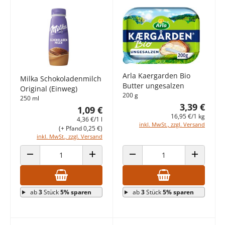
Arla Kaergarden Bio
Milka Schokoladenmilch
Butter ungesalzen
Original (Einweg)
200 g
250 ml
3,39 €
1,09 €
16,95 €/1 kg
4,36 €/1 l
inkl. MwSt., zzgl. Versand
(+ Pfand 0,25 €)
inkl. MwSt., zzgl. Versand
ANZAHL VERRINGERN
ANZAHL ERHÖHEN
ANZAHL VERRINGERN
ANZAHL E
ab
3
Stück
5% sparen
ab
3
Stück
5% sparen