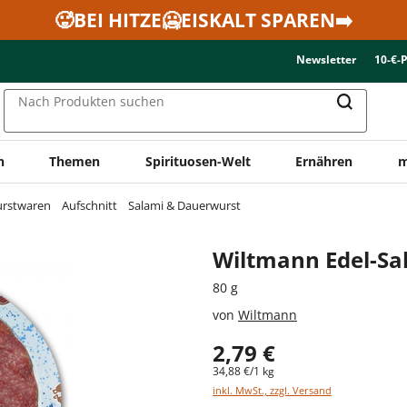
🥵BEI HITZE🥶EISKALT SPAREN➡️
Newsletter
10-€-
Nach Produkten suchen
n
Themen
Spirituosen-Welt
Ernähren
m
urstwaren
Aufschnitt
Salami & Dauerwurst
Wiltmann Edel-S
80 g
von
Wiltmann
2,79 €
34,88 €/1 kg
inkl. MwSt., zzgl. Versand