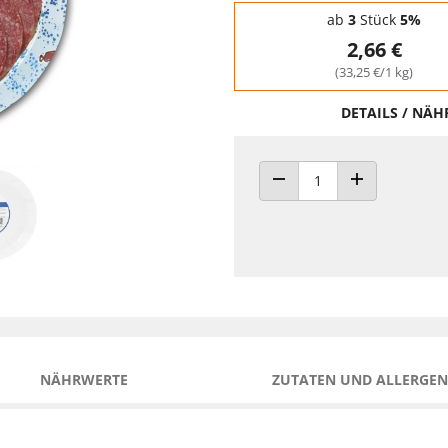
Staffelpreise - Mengenrabatt
ab
3
Stück
5%
2,66 €
(33,25 €/1 kg)
DETAILS / NÄ
ANZAHL VERRINGERN
ANZAHL ERHÖH
NÄHRWERTE
ZUTATEN UND ALLERGEN