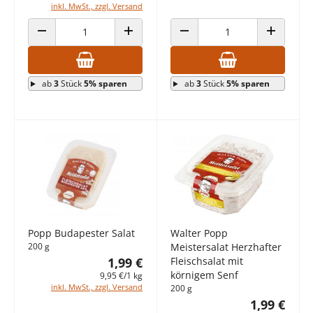
inkl. MwSt., zzgl. Versand
ANZAHL VERRINGERN
ANZAHL ERHÖHEN
ANZAHL VERRINGERN
ANZAHL E
ab
3
Stück
5% sparen
ab
3
Stück
5% sparen
Popp Budapester Salat
Walter Popp
200 g
Meistersalat Herzhafter
1,99 €
Fleischsalat mit
körnigem Senf
9,95 €/1 kg
inkl. MwSt., zzgl. Versand
200 g
1,99 €