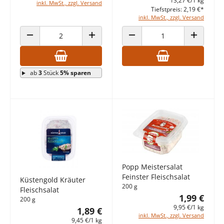
13,27 €/1 kg
inkl. MwSt., zzgl. Versand
Tiefstpreis: 2,19 €*
inkl. MwSt., zzgl. Versand
ANZAHL VERRINGERN
ANZAHL ERHÖHEN
ANZAHL VERRINGERN
ANZAHL E
ab
3
Stück
5% sparen
Popp Meistersalat
Feinster Fleischsalat
Küstengold Kräuter
200 g
Fleischsalat
1,99 €
200 g
9,95 €/1 kg
1,89 €
inkl. MwSt., zzgl. Versand
9,45 €/1 kg