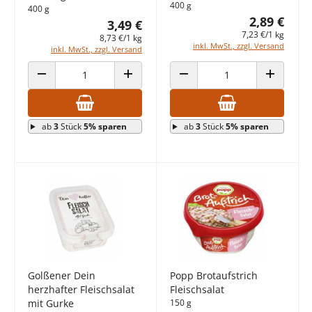
400 g
400 g
2,89 €
3,49 €
7,23 €/1 kg
8,73 €/1 kg
inkl. MwSt., zzgl. Versand
inkl. MwSt., zzgl. Versand
ANZAHL VERRINGERN
ANZAHL ERHÖHEN
ANZAHL VERRINGERN
ANZAHL E
ab
3
Stück
5% sparen
ab
3
Stück
5% sparen
Golßener Dein
Popp Brotaufstrich
herzhafter Fleischsalat
Fleischsalat
mit Gurke
150 g