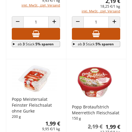
2,19 €
9,45 €/1 kg
inkl. MwSt., zzgl. Versand
18,25 €/1 kg
inkl. MwSt., zzgl. Versand
ANZAHL VERRINGERN
ANZAHL ERHÖHEN
ANZAHL VERRINGERN
ANZAHL E
ab
3
Stück
5% sparen
ab
3
Stück
5% sparen
Popp Meistersalat
Feinster Fleischsalat
Popp Brotaufstrich
ohne Gurke
Meerrettich Fleischsalat
200 g
150 g
1,99 €
2,19 €
1,99 €
9,95 €/1 kg