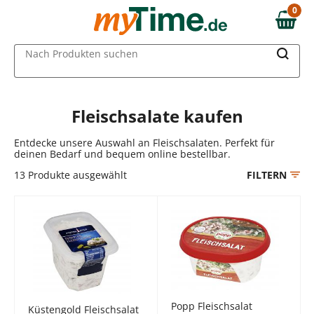
Zum Hauptinhalt springen
0
0,00 €
Zur Navigation springen
MAIN MENU
Nach Produkten suchen
Zur Suche springen
Fleischsalate kaufen
Entdecke unsere Auswahl an Fleischsalaten. Perfekt für
deinen Bedarf und bequem online bestellbar.
13
Produkte ausgewählt
FILTERN
Popp Fleischsalat
Küstengold Fleischsalat