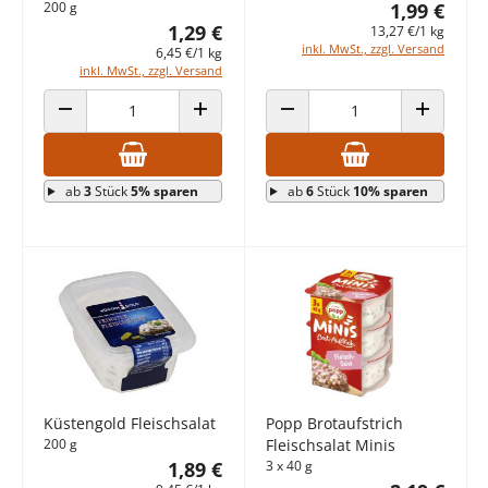
200 g
1,99 €
1,29 €
13,27 €/1 kg
inkl. MwSt., zzgl. Versand
6,45 €/1 kg
inkl. MwSt., zzgl. Versand
ANZAHL VERRINGERN
ANZAHL ERHÖHEN
ANZAHL VERRINGERN
ANZAHL E
ab
3
Stück
5% sparen
ab
6
Stück
10% sparen
Küstengold Fleischsalat
Popp Brotaufstrich
200 g
Fleischsalat Minis
1,89 €
3 x 40 g