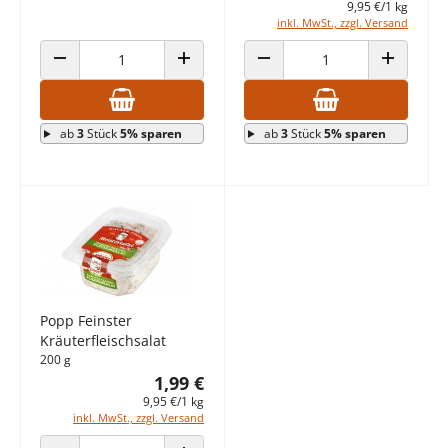
9,95 €/1 kg
inkl. MwSt., zzgl. Versand
ANZAHL VERRINGERN
ANZAHL ERHÖHEN
ANZAHL VERRINGERN
ANZAHL E
ab
3
Stück
5% sparen
ab
3
Stück
5% sparen
Popp Feinster
Kräuterfleischsalat
200 g
1,99 €
9,95 €/1 kg
inkl. MwSt., zzgl. Versand