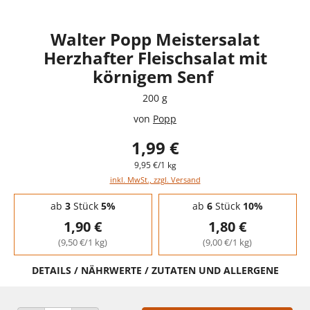
Walter Popp Meistersalat
Herzhafter Fleischsalat mit
körnigem Senf
200 g
von
Popp
1,99 €
9,95 €/1 kg
inkl. MwSt., zzgl. Versand
Staffelpreise - Mengenrabatt
ab
3
Stück
5%
ab
6
Stück
10%
1,90 €
1,80 €
(9,50 €/1 kg)
(9,00 €/1 kg)
DETAILS / NÄHRWERTE / ZUTATEN UND ALLERGENE