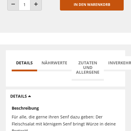
IN DEN WARENKORB
ANZAHL VERRINGERN
ANZAHL ERHÖHEN
DETAILS
NÄHRWERTE
ZUTATEN
INVERKEH
UND
ALLERGENE
DETAILS
Beschreibung
Für alle, die gerne ihren Senf dazu geben: Der
Fleischsalat mit körnigem Senf bringt Würze in deine
Brotzeit!