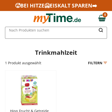
Zum Hauptinhalt springen
🥵BEI HITZE🥶EISKALT SPAREN➡️
Zur Navigation springen
0
Zur Suche springen
0,00 €
MAIN MENU
Nach Produkten suchen
Trinkmahlzeit
1
Produkt ausgewählt
FILTERN
Hipp Frucht & Getreide