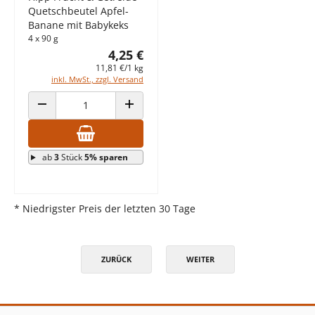
Quetschbeutel Apfel-
Banane mit Babykeks
4 x 90 g
4,25 €
11,81 €/1 kg
inkl. MwSt., zzgl. Versand
ANZAHL VERRINGERN
ANZAHL ERHÖHEN
ab
3
Stück
5% sparen
* Niedrigster Preis der letzten 30 Tage
ZURÜCK
WEITER