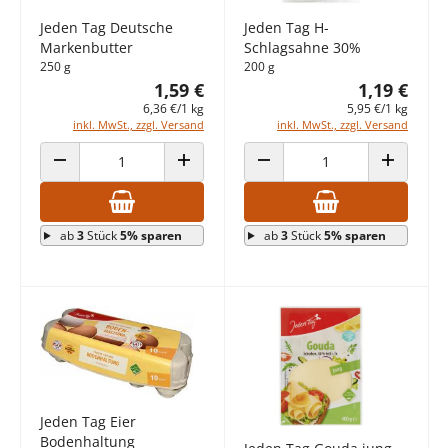
Jeden Tag Deutsche
Jeden Tag H-
Markenbutter
Schlagsahne 30%
250 g
200 g
1,59 €
1,19 €
6,36 €/1 kg
5,95 €/1 kg
inkl. MwSt., zzgl. Versand
inkl. MwSt., zzgl. Versand
ANZAHL VERRINGERN
ANZAHL ERHÖHEN
ANZAHL VERRINGERN
ANZAHL E
ab
3
Stück
5% sparen
ab
3
Stück
5% sparen
Jeden Tag Eier
Bodenhaltung