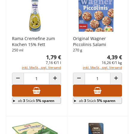
Rama Cremefine zum
Original Wagner
Kochen 15% Fett
Piccolinis Salami
250 ml
270 g
1,79 €
4,39 €
7,16 €/1 l
16,26 €/1 kg
inkl. MwSt., zzgl. Versand
inkl. MwSt., zzgl. Versand
ANZAHL VERRINGERN
ANZAHL ERHÖHEN
ANZAHL VERRINGERN
ANZAHL E
ab
3
Stück
5% sparen
ab
3
Stück
5% sparen