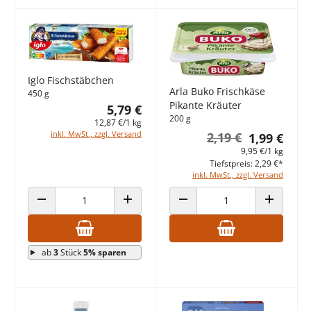
Iglo Fischstäbchen
Arla Buko Frischkäse
450 g
Pikante Kräuter
5,79 €
200 g
12,87 €/1 kg
inkl. MwSt., zzgl. Versand
2,19 €
1,99 €
9,95 €/1 kg
Tiefstpreis: 2,29 €*
inkl. MwSt., zzgl. Versand
ANZAHL VERRINGERN
ANZAHL ERHÖHEN
ANZAHL VERRINGERN
ANZAHL E
ab
3
Stück
5% sparen