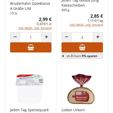
Jeden Tag Gouda jung
Bruderhahn Güteklasse
Käsescheiben
A Größe L/M
400 g
10 St.
2,85 €
2,99 €
7,13 €/1 kg
0,30 €/1 st
inkl. MwSt., zzgl. Versand
inkl. MwSt., zzgl. Versand
ANZAHL VERRINGERN
ANZAHL ERHÖHEN
ANZAHL VERRINGERN
ANZAHL E
ab
3
Stück
5% sparen
Jeden Tag Speisequark
Lieken Urkorn