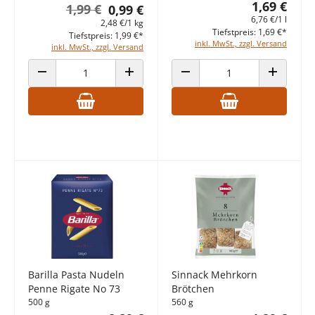
1,69 €
1,99 €
0,99 €
6,76 €/1 l
2,48 €/1 kg
Tiefstpreis: 1,69 €*
Tiefstpreis: 1,99 €*
inkl. MwSt., zzgl. Versand
inkl. MwSt., zzgl. Versand
ANZAHL VERRINGERN
ANZAHL ERHÖHEN
ANZAHL VERRINGERN
ANZAHL E
Barilla Pasta Nudeln
Sinnack Mehrkorn
Penne Rigate No 73
Brötchen
500 g
560 g