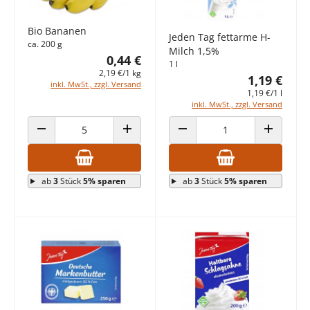
Bio Bananen
Jeden Tag fettarme H-
ca. 200 g
Milch 1,5%
0,44 €
1 l
2,19 €/1 kg
1,19 €
inkl. MwSt., zzgl. Versand
1,19 €/1 l
inkl. MwSt., zzgl. Versand
ANZAHL VERRINGERN
ANZAHL ERHÖHEN
ANZAHL VERRINGERN
ANZAHL E
ab
3
Stück
5% sparen
ab
3
Stück
5% sparen