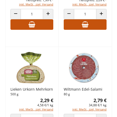
Tiefstpreis: 1,99 €*
Tiefstpreis: 3,09 €*
inkl. MwSt., zzgl. Versand
inkl. MwSt., zzgl. Versand
ANZAHL VERRINGERN
ANZAHL ERHÖHEN
ANZAHL VERRINGERN
ANZAHL E
Lieken Urkorn Mehrkorn
Wiltmann Edel-Salami
500 g
80 g
2,29 €
2,79 €
4,58 €/1 kg
34,88 €/1 kg
inkl. MwSt., zzgl. Versand
inkl. MwSt., zzgl. Versand