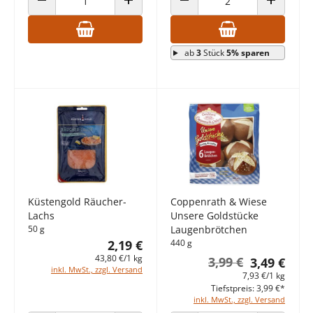
ANZAHL VERRINGERN
ANZAHL ERHÖHEN
ANZAHL VERRINGERN
ANZAHL E
ab
3
Stück
5% sparen
Küstengold Räucher-
Coppenrath & Wiese
Lachs
Unsere Goldstücke
50 g
Laugenbrötchen
2,19 €
440 g
43,80 €/1 kg
3,99 €
3,49 €
inkl. MwSt., zzgl. Versand
7,93 €/1 kg
Tiefstpreis: 3,99 €*
inkl. MwSt., zzgl. Versand