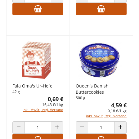
ANZAHL VERRINGERN
ANZAHL ERHÖHEN
ANZAHL VERRINGERN
ANZAHL E
Fala Oma's Ur-Hefe
Queen's Danish
42 g
Buttercookies
0,69 €
500 g
4,59 €
16,43 €/1 kg
inkl. MwSt., zzgl. Versand
9,18 €/1 kg
inkl. MwSt., zzgl. Versand
ANZAHL VERRINGERN
ANZAHL ERHÖHEN
ANZAHL VERRINGERN
ANZAHL E