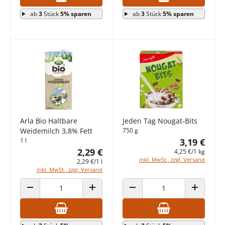
ab
3
Stück
5% sparen
ab
3
Stück
5% sparen
Arla Bio Haltbare
Jeden Tag Nougat-Bits
Weidemilch 3,8% Fett
750 g
1 l
3,19 €
2,29 €
4,25 €/1 kg
inkl. MwSt., zzgl. Versand
2,29 €/1 l
inkl. MwSt., zzgl. Versand
ANZAHL VERRINGERN
ANZAHL ERHÖHEN
ANZAHL VERRINGERN
ANZAHL E