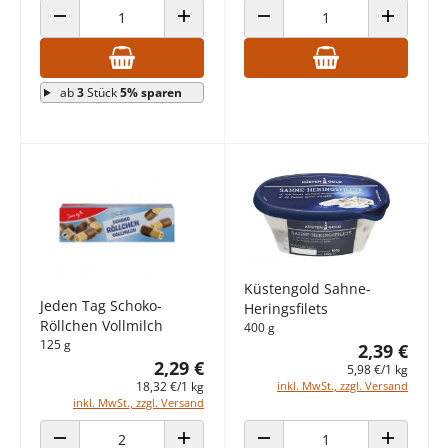
ANZAHL VERRINGERN
ANZAHL ERHÖHEN
ANZAHL VERRINGERN
ANZAHL E
ab
3
Stück
5% sparen
Küstengold Sahne-
Jeden Tag Schoko-
Heringsfilets
Röllchen Vollmilch
400 g
125 g
2,39 €
2,29 €
5,98 €/1 kg
inkl. MwSt., zzgl. Versand
18,32 €/1 kg
inkl. MwSt., zzgl. Versand