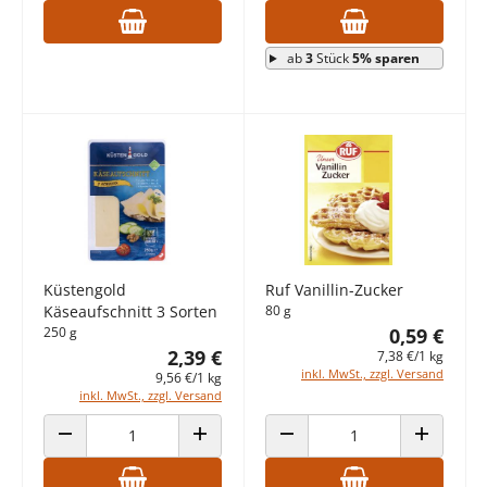
ab
3
Stück
5% sparen
Küstengold
Ruf Vanillin-Zucker
Käseaufschnitt 3 Sorten
80 g
250 g
0,59 €
2,39 €
7,38 €/1 kg
inkl. MwSt., zzgl. Versand
9,56 €/1 kg
inkl. MwSt., zzgl. Versand
ANZAHL VERRINGERN
ANZAHL ERHÖHEN
ANZAHL VERRINGERN
ANZAHL E