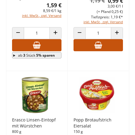
1,19 €
0,99 €
1,59 €
3,00 €/1 l
8,59 €/1 kg
(+ Pfand 0,25 €)
inkl. MwSt., zzgl. Versand
Tiefstpreis: 1,19 €*
inkl. MwSt., zzgl. Versand
ANZAHL VERRINGERN
ANZAHL ERHÖHEN
ANZAHL VERRINGERN
ANZAHL E
ab
3
Stück
5% sparen
Erasco Linsen-Eintopf
Popp Brotaufstrich
mit Würstchen
Eiersalat
800 g
150 g