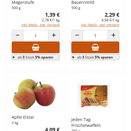
Magerstufe
Bauernmild
500 g
500 g
1,39 €
2,29 €
2,78 €/1 kg
4,58 €/1 kg
inkl. MwSt., zzgl. Versand
inkl. MwSt., zzgl. Versand
ANZAHL VERRINGERN
ANZAHL ERHÖHEN
ANZAHL VERRINGERN
ANZAHL E
ab
3
Stück
5% sparen
ab
3
Stück
5% sparen
Apfel Elstar
Jeden Tag
2 kg
Frischeiwaffeln
4,09 €
250 g