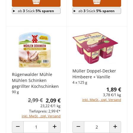
ab
3
Stück
5% sparen
ab
3
Stück
5% sparen
Müller Doppel-Decker
Rügenwalder Mühle
Himbeere + Vanille
Mühlen Schinken
4 x 125 g
gegrillter Kochschinken
1,89 €
90 g
3,78 €/1 kg
2,99 €
2,09 €
inkl. MwSt., zzgl. Versand
23,22 €/1 kg
Tiefstpreis: 2,99 €*
inkl. MwSt., zzgl. Versand
ANZAHL VERRINGERN
ANZAHL ERHÖHEN
ANZAHL VERRINGERN
ANZAHL E