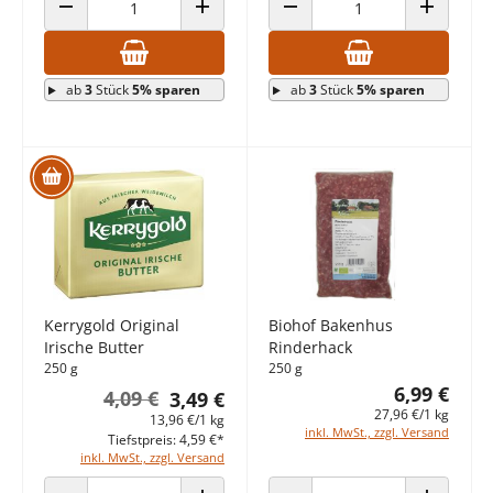
ANZAHL VERRINGERN
ANZAHL ERHÖHEN
ANZAHL VERRINGERN
ANZAHL E
ab
3
Stück
5% sparen
ab
3
Stück
5% sparen
Kerrygold Original
Biohof Bakenhus
Irische Butter
Rinderhack
250 g
250 g
6,99 €
4,09 €
3,49 €
27,96 €/1 kg
13,96 €/1 kg
inkl. MwSt., zzgl. Versand
Tiefstpreis: 4,59 €*
inkl. MwSt., zzgl. Versand