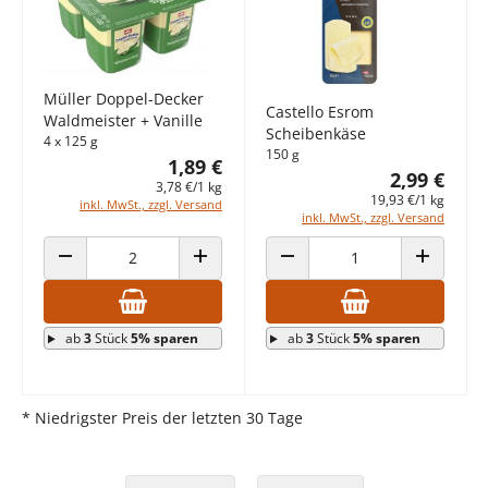
Müller Doppel-Decker
Castello Esrom
Waldmeister + Vanille
Scheibenkäse
4 x 125 g
150 g
1,89 €
2,99 €
3,78 €/1 kg
19,93 €/1 kg
inkl. MwSt., zzgl. Versand
inkl. MwSt., zzgl. Versand
ANZAHL VERRINGERN
ANZAHL ERHÖHEN
ANZAHL VERRINGERN
ANZAHL E
ab
3
Stück
5% sparen
ab
3
Stück
5% sparen
* Niedrigster Preis der letzten 30 Tage