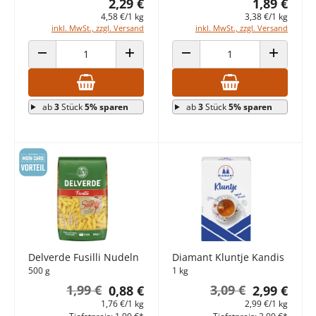
2,29 €
1,89 €
4,58 €/1 kg
3,38 €/1 kg
inkl. MwSt., zzgl. Versand
inkl. MwSt., zzgl. Versand
ANZAHL VERRINGERN
ANZAHL ERHÖHEN
ANZAHL VERRINGERN
ANZAHL E
ab
3
Stück
5% sparen
ab
3
Stück
5% sparen
Delverde Fusilli Nudeln
Diamant Kluntje Kandis
500 g
1 kg
1,99 €
3,09 €
0,88 €
2,99 €
1,76 €/1 kg
2,99 €/1 kg