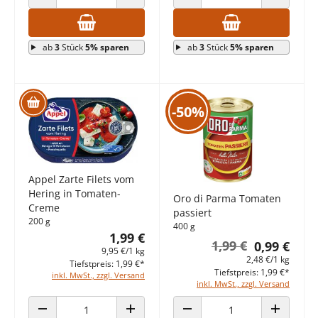
ANZAHL VERRINGERN
ANZAHL ERHÖHEN
ANZAHL VERRINGERN
ANZAHL E
ab
3
Stück
5% sparen
ab
3
Stück
5% sparen
-50%
Appel Zarte Filets vom
Hering in Tomaten-
Oro di Parma Tomaten
Creme
passiert
200 g
400 g
1,99 €
1,99 €
0,99 €
9,95 €/1 kg
2,48 €/1 kg
Tiefstpreis: 1,99 €*
Tiefstpreis: 1,99 €*
inkl. MwSt., zzgl. Versand
inkl. MwSt., zzgl. Versand