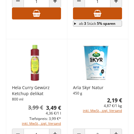
ANZAHL VERRINGERN
ANZAHL ERHÖHEN
ANZAHL VERRINGERN
ANZAHL E
ab
3
Stück
5% sparen
Hela Curry Gewürz
Arla Skyr Natur
Ketchup delikat
450 g
800 ml
2,19 €
4,87 €/1 kg
3,99 €
3,49 €
inkl. MwSt., zzgl. Versand
4,36 €/1 l
Tiefstpreis: 3,99 €*
inkl. MwSt., zzgl. Versand