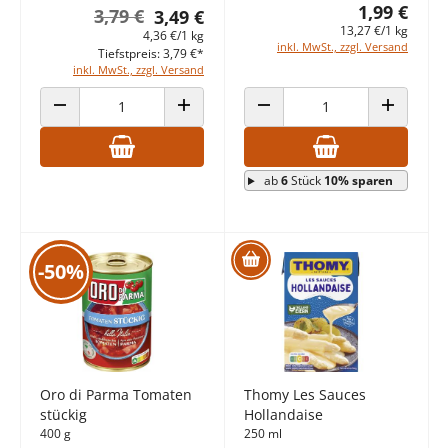
1,99 €
3,79 €
3,49 €
13,27 €/1 kg
4,36 €/1 kg
inkl. MwSt., zzgl. Versand
Tiefstpreis: 3,79 €*
inkl. MwSt., zzgl. Versand
ANZAHL VERRINGERN
ANZAHL ERHÖHEN
ANZAHL VERRINGERN
ANZAHL E
ab
6
Stück
10% sparen
-50%
Oro di Parma Tomaten
Thomy Les Sauces
stückig
Hollandaise
400 g
250 ml