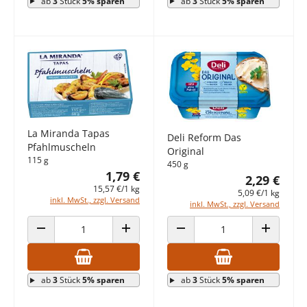
ab
3
Stück
5% sparen
ab
3
Stück
5% sparen
La Miranda Tapas
Deli Reform Das
Pfahlmuscheln
Original
115 g
450 g
1,79 €
2,29 €
15,57 €/1 kg
5,09 €/1 kg
inkl. MwSt., zzgl. Versand
inkl. MwSt., zzgl. Versand
ANZAHL VERRINGERN
ANZAHL ERHÖHEN
ANZAHL VERRINGERN
ANZAHL E
ab
3
Stück
5% sparen
ab
3
Stück
5% sparen