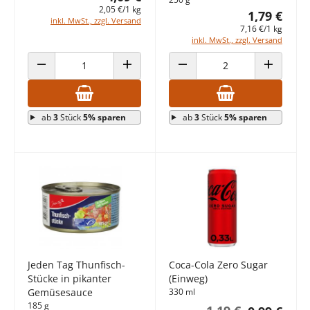
2,05 €/1 kg
1,79 €
inkl. MwSt., zzgl. Versand
7,16 €/1 kg
inkl. MwSt., zzgl. Versand
ANZAHL VERRINGERN
ANZAHL ERHÖHEN
ANZAHL VERRINGERN
ANZAHL E
ab
3
Stück
5% sparen
ab
3
Stück
5% sparen
Jeden Tag Thunfisch-
Coca-Cola Zero Sugar
Stücke in pikanter
(Einweg)
Gemüsesauce
330 ml
185 g