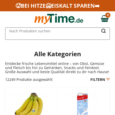
Zum Hauptinhalt springen
🥵BEI HITZE🥶EISKALT SPAREN➡️
Zur Navigation springen
0
Zur Suche springen
0,00 €
MAIN MENU
Nach Produkten suchen
Alle Kategorien
Entdecke frische Lebensmittel online – von Obst, Gemüse
und Fleisch bis hin zu Getränken, Snacks und Feinkost.
Große Auswahl und beste Qualität direkt zu dir nach Hause!
12249
Produkte ausgewählt
FILTERN