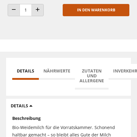
IN DEN WARENKORB
ANZAHL VERRINGERN
ANZAHL ERHÖHEN
DETAILS
NÄHRWERTE
ZUTATEN
INVERKEH
UND
ALLERGENE
DETAILS
Beschreibung
Bio-Weidemilch für die Vorratskammer. Schonend
haltbar gemacht – so bleibt alles Gute der Milch