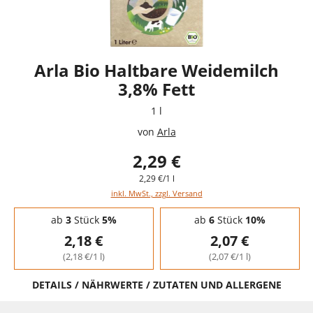
Arla Bio Haltbare Weidemilch
3,8% Fett
1 l
von
Arla
2,29 €
2,29 €/1 l
inkl. MwSt., zzgl. Versand
Staffelpreise - Mengenrabatt
ab
3
Stück
5%
ab
6
Stück
10%
2,18 €
2,07 €
(2,18 €/1 l)
(2,07 €/1 l)
DETAILS / NÄHRWERTE / ZUTATEN UND ALLERGENE