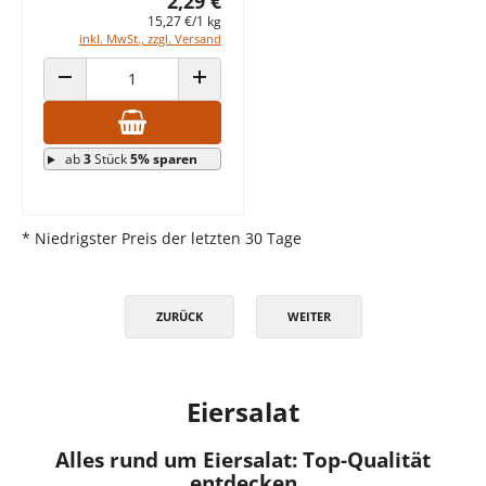
2,29 €
15,27 €/1 kg
inkl. MwSt., zzgl. Versand
ANZAHL VERRINGERN
ANZAHL ERHÖHEN
ab
3
Stück
5% sparen
* Niedrigster Preis der letzten 30 Tage
ZURÜCK
WEITER
Eiersalat
Alles rund um Eiersalat: Top-Qualität
entdecken