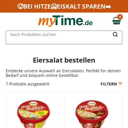
Zum Hauptinhalt springen
🥵BEI HITZE🥶EISKALT SPAREN➡️
Zur Navigation springen
0
Zur Suche springen
0,00 €
MAIN MENU
Nach Produkten suchen
Eiersalat bestellen
Entdecke unsere Auswahl an Eiersalaten. Perfekt für deinen
Bedarf und bequem online bestellbar.
7
Produkte ausgewählt
FILTERN