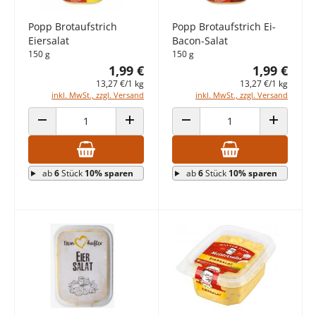
Popp Brotaufstrich
Popp Brotaufstrich Ei-
Eiersalat
Bacon-Salat
150 g
150 g
1,99 €
1,99 €
13,27 €/1 kg
13,27 €/1 kg
inkl. MwSt., zzgl. Versand
inkl. MwSt., zzgl. Versand
ANZAHL VERRINGERN
ANZAHL ERHÖHEN
ANZAHL VERRINGERN
ANZAHL E
ab
6
Stück
10% sparen
ab
6
Stück
10% sparen