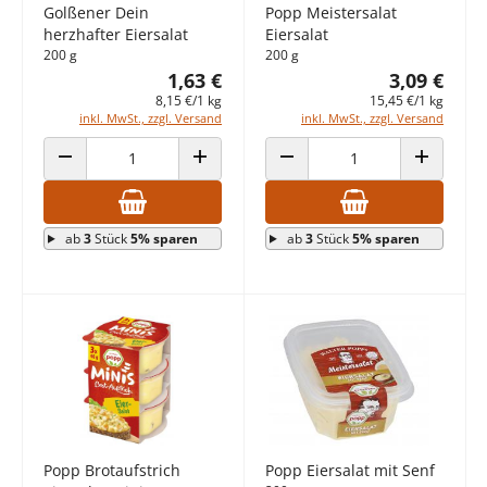
Golßener Dein
Popp Meistersalat
herzhafter Eiersalat
Eiersalat
200 g
200 g
1,63 €
3,09 €
8,15 €/1 kg
15,45 €/1 kg
inkl. MwSt., zzgl. Versand
inkl. MwSt., zzgl. Versand
ANZAHL VERRINGERN
ANZAHL ERHÖHEN
ANZAHL VERRINGERN
ANZAHL E
ab
3
Stück
5% sparen
ab
3
Stück
5% sparen
Popp Brotaufstrich
Popp Eiersalat mit Senf