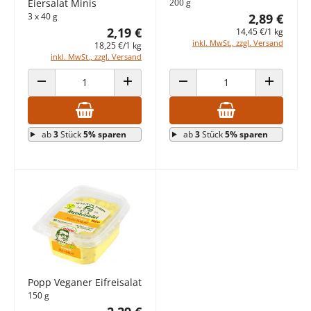
Eiersalat Minis
200 g
3 x 40 g
2,89 €
2,19 €
14,45 €/1 kg
inkl. MwSt., zzgl. Versand
18,25 €/1 kg
inkl. MwSt., zzgl. Versand
ANZAHL VERRINGERN
ANZAHL ERHÖHEN
ANZAHL VERRINGERN
ANZAHL E
ab
3
Stück
5% sparen
ab
3
Stück
5% sparen
Popp Veganer Eifreisalat
150 g