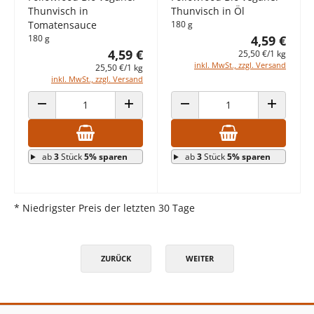
Thunvisch in
Thunvisch in Öl
Tomatensauce
180 g
180 g
4,59 €
4,59 €
25,50 €/1 kg
inkl. MwSt., zzgl. Versand
25,50 €/1 kg
inkl. MwSt., zzgl. Versand
ANZAHL VERRINGERN
ANZAHL ERHÖHEN
ANZAHL VERRINGERN
ANZAHL E
ab
3
Stück
5% sparen
ab
3
Stück
5% sparen
* Niedrigster Preis der letzten 30 Tage
ZURÜCK
WEITER