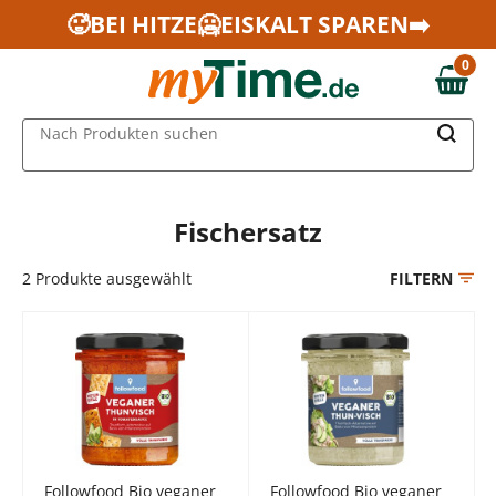
Zum Hauptinhalt springen
🥵BEI HITZE🥶EISKALT SPAREN➡️
Zur Navigation springen
0
Zur Suche springen
0,00 €
MAIN MENU
Nach Produkten suchen
Fischersatz
2
Produkte ausgewählt
FILTERN
Followfood Bio veganer
Followfood Bio veganer