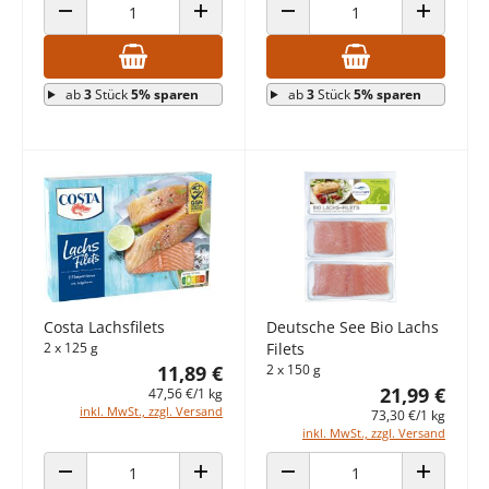
ANZAHL VERRINGERN
ANZAHL ERHÖHEN
ANZAHL VERRINGERN
ANZAHL E
ab
3
Stück
5% sparen
ab
3
Stück
5% sparen
Costa Lachsfilets
Deutsche See Bio Lachs
2 x 125 g
Filets
11,89 €
2 x 150 g
21,99 €
47,56 €/1 kg
inkl. MwSt., zzgl. Versand
73,30 €/1 kg
inkl. MwSt., zzgl. Versand