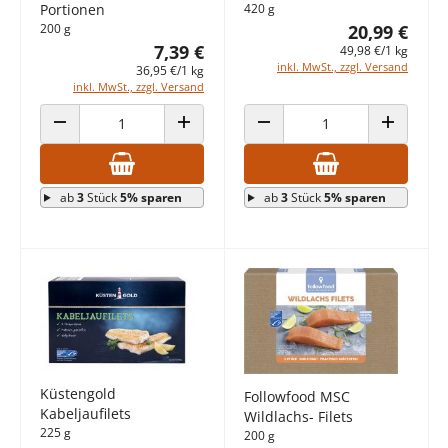
Portionen
420 g
200 g
20,99 €
7,39 €
49,98 €/1 kg
inkl. MwSt., zzgl. Versand
36,95 €/1 kg
inkl. MwSt., zzgl. Versand
ANZAHL VERRINGERN
ANZAHL ERHÖHEN
ANZAHL VERRINGERN
ANZAHL E
ab
3
Stück
5% sparen
ab
3
Stück
5% sparen
Küstengold
Followfood MSC
Kabeljaufilets
Wildlachs- Filets
225 g
200 g