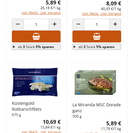
5,89 €
8,09 €
26,18 €/1 kg
40,45 €/1 kg
inkl. MwSt., zzgl. Versand
inkl. MwSt., zzgl. Versand
ANZAHL VERRINGERN
ANZAHL ERHÖHEN
ANZAHL VERRINGERN
ANZAHL E
ab
3
Stück
5% sparen
ab
3
Stück
5% sparen
Küstengold
La Miranda MSC Dorade
Rotbarschfilets
ganz
675 g
500 g
10,69 €
5,89 €
15,84 €/1 kg
11,78 €/1 kg
inkl. MwSt., zzgl. Versand