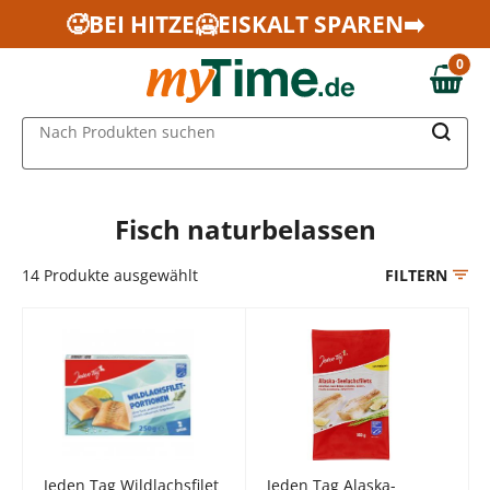
Zum Hauptinhalt springen
🥵BEI HITZE🥶EISKALT SPAREN➡️
Zur Navigation springen
0
Zur Suche springen
0,00 €
MAIN MENU
Nach Produkten suchen
Fisch naturbelassen
14
Produkte ausgewählt
FILTERN
Jeden Tag Wildlachsfilet
Jeden Tag Alaska-