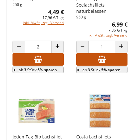
250 g
Seelachsfilets
4,49 €
naturbelassen
950 g
17,96 €/1 kg
inkl. MwSt., zzgl. Versand
6,99 €
7,36 €/1 kg
inkl. MwSt., zzgl. Versand
ANZAHL VERRINGERN
ANZAHL ERHÖHEN
ANZAHL VERRINGERN
ANZAHL E
ab
3
Stück
5% sparen
ab
3
Stück
5% sparen
Jeden Tag Bio Lachsfilet
Costa Lachsfilets