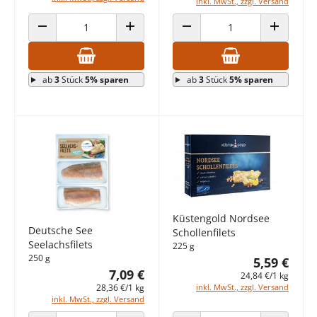
inkl. MwSt., zzgl. Versand
ANZAHL VERRINGERN
ANZAHL ERHÖHEN
ANZAHL VERRINGERN
ANZAHL E
ab
3
Stück
5% sparen
ab
3
Stück
5% sparen
Küstengold Nordsee
Deutsche See
Schollenfilets
Seelachsfilets
225 g
250 g
5,59 €
7,09 €
24,84 €/1 kg
inkl. MwSt., zzgl. Versand
28,36 €/1 kg
inkl. MwSt., zzgl. Versand