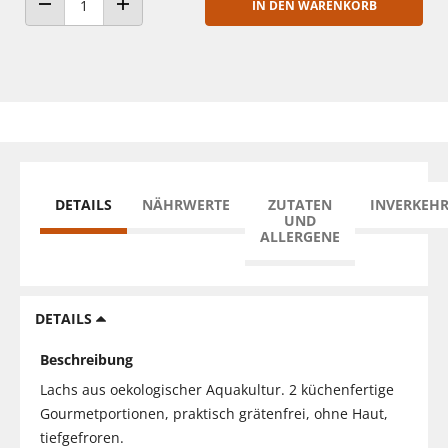
IN DEN WARENKORB
ANZAHL VERRINGERN
ANZAHL ERHÖHEN
DETAILS
NÄHRWERTE
ZUTATEN
INVERKEH
UND
ALLERGENE
DETAILS
Beschreibung
Lachs aus oekologischer Aquakultur. 2 küchenfertige
Gourmetportionen, praktisch grätenfrei, ohne Haut,
tiefgefroren.