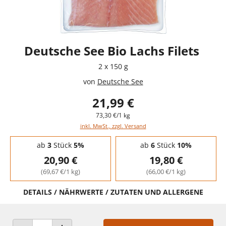
Deutsche See Bio Lachs Filets
2 x 150 g
von
Deutsche See
21,99 €
73,30 €/1 kg
inkl. MwSt., zzgl. Versand
Staffelpreise - Mengenrabatt
ab
3
Stück
5%
ab
6
Stück
10%
20,90 €
19,80 €
(69,67 €/1 kg)
(66,00 €/1 kg)
DETAILS / NÄHRWERTE / ZUTATEN UND ALLERGENE