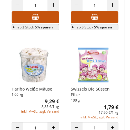
ANZAHL VERRINGERN
ANZAHL ERHÖHEN
ANZAHL VERRINGERN
ANZAHL E
ab
3
Stück
5% sparen
ab
3
Stück
5% sparen
Haribo Weiße Mäuse
Swizzels Die Süssen
1,05 kg
Pilze
9,29 €
100 g
1,79 €
8,85 €/1 kg
inkl. MwSt., zzgl. Versand
17,90 €/1 kg
inkl. MwSt., zzgl. Versand