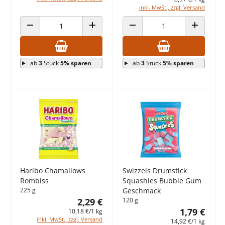
inkl. MwSt., zzgl. Versand
ANZAHL VERRINGERN
ANZAHL ERHÖHEN
ANZAHL VERRINGERN
ANZAHL E
ab
3
Stück
5% sparen
ab
3
Stück
5% sparen
Haribo Chamallows
Swizzels Drumstick
Rombiss
Squashies Bubble Gum
225 g
Geschmack
2,29 €
120 g
1,79 €
10,18 €/1 kg
inkl. MwSt., zzgl. Versand
14,92 €/1 kg