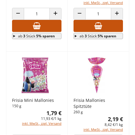
inkl. MwSt., zzgl. Versand
ANZAHL VERRINGERN
ANZAHL ERHÖHEN
ANZAHL VERRINGERN
ANZAHL E
ab
3
Stück
5% sparen
ab
3
Stück
5% sparen
Frisia Mini Mallonies
Frisia Mallonies
150 g
Spitztüte
1,79 €
260 g
2,19 €
11,93 €/1 kg
inkl. MwSt., zzgl. Versand
8,42 €/1 kg
inkl. MwSt., zzgl. Versand