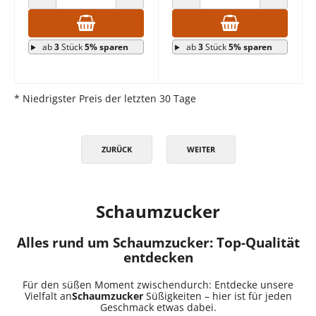
ANZAHL VERRINGERN
ANZAHL ERHÖHEN
ANZAHL VERRINGERN
ANZAHL E
ab
3
Stück
5% sparen
ab
3
Stück
5% sparen
* Niedrigster Preis der letzten 30 Tage
ZURÜCK
WEITER
Schaumzucker
Alles rund um Schaumzucker: Top-Qualität
entdecken
Für den süßen Moment zwischendurch: Entdecke unsere
Vielfalt an
Schaumzucker
Süßigkeiten – hier ist für jeden
Geschmack etwas dabei.