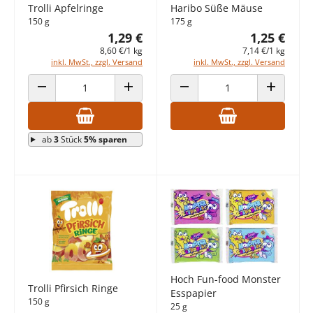
Trolli Apfelringe
Haribo Süße Mäuse
150 g
175 g
1,29 €
1,25 €
8,60 €/1 kg
7,14 €/1 kg
inkl. MwSt., zzgl. Versand
inkl. MwSt., zzgl. Versand
ANZAHL VERRINGERN
ANZAHL ERHÖHEN
ANZAHL VERRINGERN
ANZAHL E
ab
3
Stück
5% sparen
Hoch Fun-food Monster
Trolli Pfirsich Ringe
Esspapier
150 g
25 g