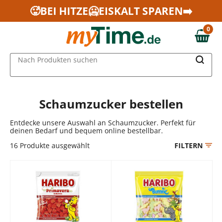
Zum Hauptinhalt springen
🥵BEI HITZE🥶EISKALT SPAREN➡️
Zur Navigation springen
0
Zur Suche springen
0,00 €
MAIN MENU
Nach Produkten suchen
Schaumzucker bestellen
Entdecke unsere Auswahl an Schaumzucker. Perfekt für
deinen Bedarf und bequem online bestellbar.
16
Produkte ausgewählt
FILTERN