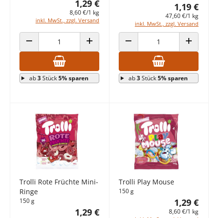
1,29 €
1,19 €
8,60 €/1 kg
47,60 €/1 kg
inkl. MwSt., zzgl. Versand
inkl. MwSt., zzgl. Versand
ANZAHL VERRINGERN
ANZAHL ERHÖHEN
ANZAHL VERRINGERN
ANZAHL E
ab
3
Stück
5% sparen
ab
3
Stück
5% sparen
Trolli Rote Früchte Mini-
Trolli Play Mouse
Ringe
150 g
150 g
1,29 €
1,29 €
8,60 €/1 kg