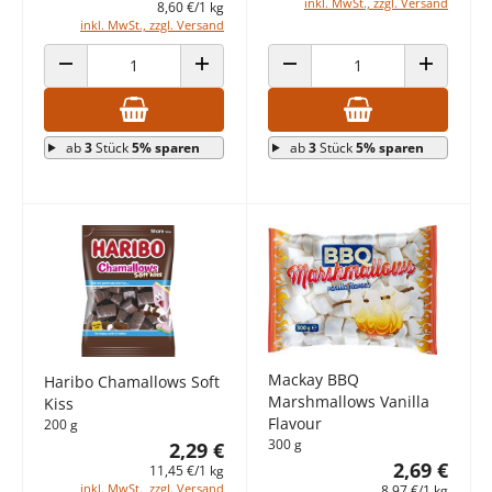
inkl. MwSt., zzgl. Versand
8,60 €/1 kg
inkl. MwSt., zzgl. Versand
ANZAHL VERRINGERN
ANZAHL ERHÖHEN
ANZAHL VERRINGERN
ANZAHL E
ab
3
Stück
5% sparen
ab
3
Stück
5% sparen
Mackay BBQ
Haribo Chamallows Soft
Marshmallows Vanilla
Kiss
Flavour
200 g
300 g
2,29 €
2,69 €
11,45 €/1 kg
inkl. MwSt., zzgl. Versand
8,97 €/1 kg