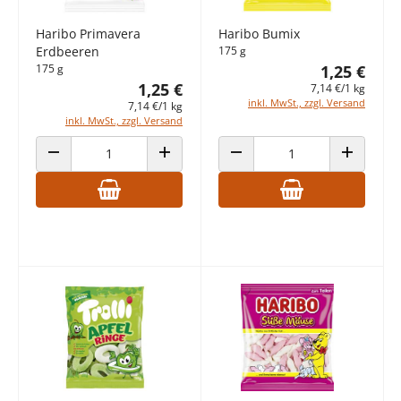
Haribo Primavera
Haribo Bumix
Erdbeeren
175 g
175 g
1,25 €
1,25 €
7,14 €/1 kg
inkl. MwSt., zzgl. Versand
7,14 €/1 kg
inkl. MwSt., zzgl. Versand
ANZAHL VERRINGERN
ANZAHL ERHÖHEN
ANZAHL VERRINGERN
ANZAHL E