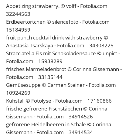
Appetizing strawberry. © volff - Fotolia.com
32244563
Erdbeertörtchen © silencefoto - Fotolia.com
15184959
fruit punch cocktail drink with strawberry ©
Anastasia Tsarskaya - Fotolia.com 34308225
Stracciatella Eis mit Schokoladensauce © unpict -
Fotolia.com 15938289
frisches Marmeladenbrot © Corinna Gissemann -
Fotolia.com 33135144
Gemüsesuppe © Carmen Steiner - Fotolia.com
10924269
Kuhstall © Fotolyse - Fotolia.com 17160866
frische gefrorene Fischstäbchen © Corinna
Gissemann - Fotolia.com 34914526
gefrorene Heidelbeeren in Schale © Corinna
Gissemann - Fotolia.com 34914534