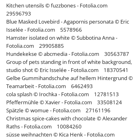
Kitchen utensils © fuzzbones - Fotolia.com
29596793
Blue Masked Lovebird - Agapornis personata © Eric
Isselée - Fotolia.com 5578966
Hamster isolated on white © Subbotina Anna -
Fotolia.com 29905885
Hundekekse © abcmedia - Fotolia.com 30563787
Group of pets standing in front of white background,
studio shot © Eric Isselée - Fotolia.com 18370541
Gelbe Gummihandschuhe auf hellem Hintergrund ©
Teamarbeit - Fotolia.com 6462493
cola splash © Irochka - Fotolia.com 12781513
Pfeffermühle © Xavier - Fotolia.com 33508124
Spätzle © womue - Fotolia.com 27161196
Christmas spice-cakes with chocolate © Alexander
Raths - Fotolia.com 10084260
süsse weihnachten © Kica Henk - Fotolia.com