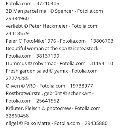
Fotolia.com 37210405
3D Man parcel mail © Spencer - Fotolia.com
29384960
verliebt © Peter Heckmeier - Fotolia.com
24418579
Feier © FotoMike1976 - Fotolia.com 13806703
Beautiful woman at the spa © iceteastock -
Fotolia.com 38137190
Hummus © robynmac - Fotolia.com 31194110
Fresh garden salad © yamix - Fotolia.com
27274285
Oliven © VRD - Fotolia.com 19738977
Rostbratwürste , gebrüht © schenkArt -
Fotolia.com 25641552
Kräuter, Fleisch © photocrew - Fotolia.com
32860458
nägel © Falko Matte - Fotolia.com 29435880