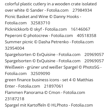
colorful plastic cutlery in a wooden crate isolated
over white © Sander - Fotolia.com 27984934
Picnic Basket and Wine © Danny Hooks -
Fotolia.com 32583710
Picknickkorb © skyf - Fotolia.com 16146067
Peperoni © photocrew - Fotolia.com 40518358
Summer picnic © Dasha Petrenko - Fotolia.com
32954004
Spargelsorten © ExQuisine - Fotolia.com 20969057
Spargelsorten © ExQuisine - Fotolia.com 20969057
Weißwein - grüner und weißer Spargel © PhotoSG -
Fotolia.com 32509090
green finance business icons - set 4 © Matthias
Enter - Fotolia.com 21897061
Flammen Panorama © Cmon - Fotolia.com
23187218
Spargel mit Kartoffeln © HLPhoto - Fotolia.com