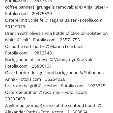
Fotolia.com 18937313
coffee banners (grunge is removable) © Anja Kaiser -
Fotolia.com 20475339
Osterei mit Schleife © Tatjana Balzer - Fotolia.com
30119073
Branch with olives and a bottle of olive oil isolated on
white © volff - Fotolia.com 23571756
Oil bottle with herbs © Marina Lohrbach -
Fotolia.com 19812148
Background of cheese © Volodymyr Krasyuk -
Fotolia.com 26806131
Olive border design.Food background © Subbotina
Anna - Fotolia.com 35254026
brats on the grill © aceshot - Fotolia.com 1023325
Osterdekoration © racamani - Fotolia.com
29292453
A gilthead (dorade) on ice at the seafood booth ©
Alexander Raths - Fotolia.com 11508864