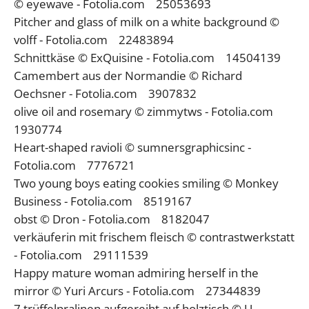
© eyewave - Fotolia.com 25053693
Pitcher and glass of milk on a white background ©
volff - Fotolia.com 22483894
Schnittkäse © ExQuisine - Fotolia.com 14504139
Camembert aus der Normandie © Richard
Oechsner - Fotolia.com 3907832
olive oil and rosemary © zimmytws - Fotolia.com
1930774
Heart-shaped ravioli © sumnersgraphicsinc -
Fotolia.com 7776721
Two young boys eating cookies smiling © Monkey
Business - Fotolia.com 8519167
obst © Dron - Fotolia.com 8182047
verkäuferin mit frischem fleisch © contrastwerkstatt
- Fotolia.com 29111539
Happy mature woman admiring herself in the
mirror © Yuri Arcurs - Fotolia.com 27344839
7 trüffelpralinen aufgereiht auf holztisch © U.