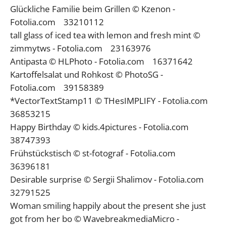
Glückliche Familie beim Grillen © Kzenon -
Fotolia.com 33210112
tall glass of iced tea with lemon and fresh mint ©
zimmytws - Fotolia.com 23163976
Antipasta © HLPhoto - Fotolia.com 16371642
Kartoffelsalat und Rohkost © PhotoSG -
Fotolia.com 39158389
*VectorTextStamp11 © THesIMPLIFY - Fotolia.com
36853215
Happy Birthday © kids.4pictures - Fotolia.com
38747393
Frühstückstisch © st-fotograf - Fotolia.com
36396181
Desirable surprise © Sergii Shalimov - Fotolia.com
32791525
Woman smiling happily about the present she just
got from her bo © WavebreakmediaMicro -