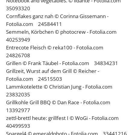
Notebook and vegetables. © lidante - Fotolia.com
35093320
Cornflakes ganz nah © Corinna Gissemann -
Fotolia.com 24584411
Semmeln, Körbchen © photocrew - Fotolia.com
40253949
Entrecote Fleisch © reka100 - Fotolia.com
24826708
Grillen © Frank Täubel - Fotolia.com 34834231
Grillzeit, Wurst auf dem Grill © Reicher -
Fotolia.com 24515503
Lammkotelette © Christian Jung - Fotolia.com
23832035
Grillkohle Grill BBQ © Dan Race - Fotolia.com
13392977
zettl-brettl heute: grillfest I © WoGi - Fotolia.com
40499593
Spargel4 © emeraldphoto - Fotolia.com 33441216