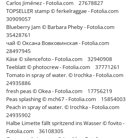
Carlos Jiménez - Fotolia.com 27678827
TOPSELLER stamp © ferkelraggae - Fotolia.com
30909057
Blueberry Jam © Barbara Pheby - Fotolia.com
35428761
чай © Оксана Вовковинская - Fotolia.com
28497945
Käse © silencefoto - Fotolia.com 32940908
Teeblatt © photocrew - Fotolia.com 37771261
Tomato in spray of water. © Irochka - Fotolia.com
24935886
fresh peas © Okea - Fotolia.com 17756219
Peas splashing © mch67 - Fotolia.com 15854003
Peach in spray of water. © Irochka - Fotolia.com
24935902
Halbe Limette fällt spritzend ins Wasser © fovito -
Fotolia.com 36108305