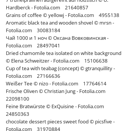
Hardberck - Fotolia.com 21640857
Grains of coffee © yellowj - Fotolia.com 4955138
Aromatic black tea and wooden shovel © mrsn -
Fotolia.com 30083184
Чай 1000 и 1 ноч © Оксана Вовковинская -
Fotolia.com 28497041
Dried chamomile tea isolated on white background
© Elena Schweitzer - Fotolia.com 15106638
Cup of tea with teabag (concept) © gtranquillity -
Fotolia.com 27166636
Weißer Tee © nizo - Fotolia.com 17764614
Frische Oliven © Christian Jung - Fotolia.com
22098100
Feine Bratwürste © ExQuisine - Fotolia.com
24850363
chocolate dessert pieces sweet food © picsfive -
Fotolia.com 31970884