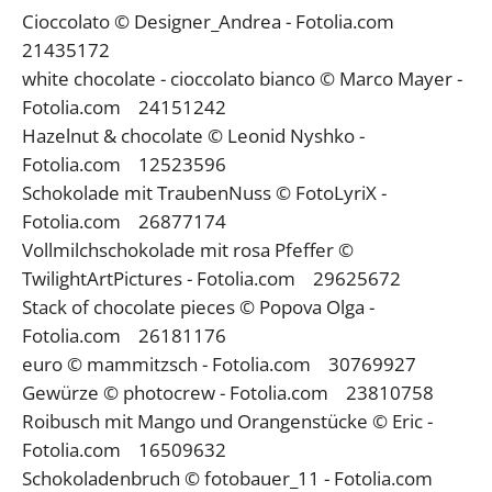
Cioccolato © Designer_Andrea - Fotolia.com
21435172
white chocolate - cioccolato bianco © Marco Mayer -
Fotolia.com 24151242
Hazelnut & chocolate © Leonid Nyshko -
Fotolia.com 12523596
Schokolade mit TraubenNuss © FotoLyriX -
Fotolia.com 26877174
Vollmilchschokolade mit rosa Pfeffer ©
TwilightArtPictures - Fotolia.com 29625672
Stack of chocolate pieces © Popova Olga -
Fotolia.com 26181176
euro © mammitzsch - Fotolia.com 30769927
Gewürze © photocrew - Fotolia.com 23810758
Roibusch mit Mango und Orangenstücke © Eric -
Fotolia.com 16509632
Schokoladenbruch © fotobauer_11 - Fotolia.com