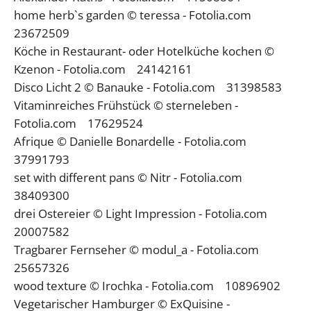
home herb`s garden © teressa - Fotolia.com
23672509
Köche in Restaurant- oder Hotelküche kochen ©
Kzenon - Fotolia.com 24142161
Disco Licht 2 © Banauke - Fotolia.com 31398583
Vitaminreiches Frühstück © sterneleben -
Fotolia.com 17629524
Afrique © Danielle Bonardelle - Fotolia.com
37991793
set with different pans © Nitr - Fotolia.com
38409300
drei Ostereier © Light Impression - Fotolia.com
20007582
Tragbarer Fernseher © modul_a - Fotolia.com
25657326
wood texture © Irochka - Fotolia.com 10896902
Vegetarischer Hamburger © ExQuisine -