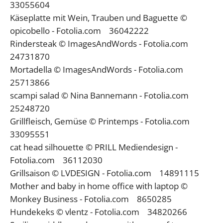
33055604
Käseplatte mit Wein, Trauben und Baguette ©
opicobello - Fotolia.com 36042222
Rindersteak © ImagesAndWords - Fotolia.com
24731870
Mortadella © ImagesAndWords - Fotolia.com
25713866
scampi salad © Nina Bannemann - Fotolia.com
25248720
Grillfleisch, Gemüse © Printemps - Fotolia.com
33095551
cat head silhouette © PRILL Mediendesign -
Fotolia.com 36112030
Grillsaison © LVDESIGN - Fotolia.com 14891115
Mother and baby in home office with laptop ©
Monkey Business - Fotolia.com 8650285
Hundekeks © vlentz - Fotolia.com 34820266