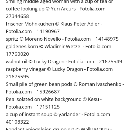
Smiling middle aged woman with a cup of tea or
coffee looking up © Yuri Arcurs - Fotolia.com
27344658
frischer Mohnkuchen © Klaus-Peter Adler -
Fotolia.com 14190967
spritz © Moreno Novello - Fotolia.com 14148975
goldenes korn © Wladimir Wetzel - Fotolia.com
17760020
walnut oil © Lucky Dragon - Fotolia.com 21675549
raspberry vinegar © Lucky Dragon - Fotolia.com
21675595
Small pile of green bean pods © Roman Ivaschenko -
Fotolia.com 15926687
Pea isolated on white background © Kesu -
Fotolia.com 17151125
a cup of instant soup © yarlander - Fotolia.com
40108322
Fondant Spiegeleier, gruppiert © Wally McKoy -