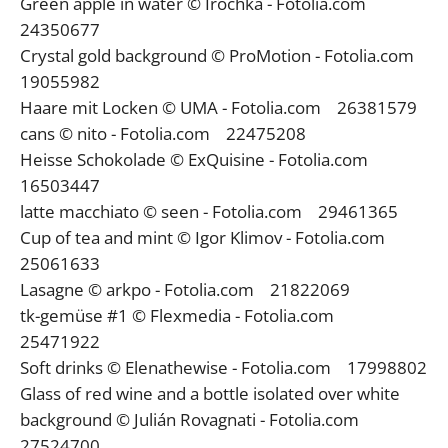
Green apple in water © Irochka - Fotolia.com
24350677
Crystal gold background © ProMotion - Fotolia.com
19055982
Haare mit Locken © UMA - Fotolia.com 26381579
cans © nito - Fotolia.com 22475208
Heisse Schokolade © ExQuisine - Fotolia.com
16503447
latte macchiato © seen - Fotolia.com 29461365
Cup of tea and mint © Igor Klimov - Fotolia.com
25061633
Lasagne © arkpo - Fotolia.com 21822069
tk-gemüse #1 © Flexmedia - Fotolia.com
25471922
Soft drinks © Elenathewise - Fotolia.com 17998802
Glass of red wine and a bottle isolated over white
background © Julián Rovagnati - Fotolia.com
27524700