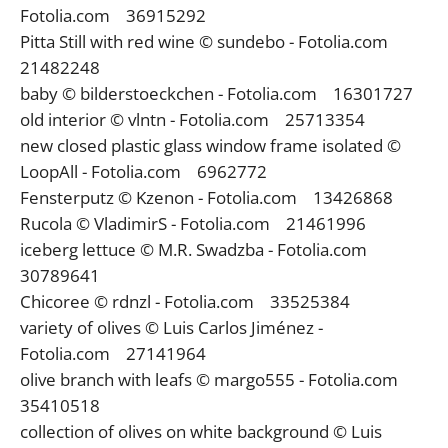
Fotolia.com 36915292
Pitta Still with red wine © sundebo - Fotolia.com
21482248
baby © bilderstoeckchen - Fotolia.com 16301727
old interior © vlntn - Fotolia.com 25713354
new closed plastic glass window frame isolated ©
LoopAll - Fotolia.com 6962772
Fensterputz © Kzenon - Fotolia.com 13426868
Rucola © VladimirS - Fotolia.com 21461996
iceberg lettuce © M.R. Swadzba - Fotolia.com
30789641
Chicoree © rdnzl - Fotolia.com 33525384
variety of olives © Luis Carlos Jiménez -
Fotolia.com 27141964
olive branch with leafs © margo555 - Fotolia.com
35410518
collection of olives on white background © Luis