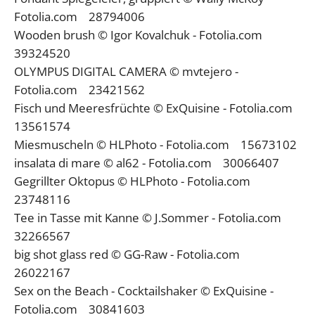
Fotolia.com 28794006
Wooden brush © Igor Kovalchuk - Fotolia.com
39324520
OLYMPUS DIGITAL CAMERA © mvtejero -
Fotolia.com 23421562
Fisch und Meeresfrüchte © ExQuisine - Fotolia.com
13561574
Miesmuscheln © HLPhoto - Fotolia.com 15673102
insalata di mare © al62 - Fotolia.com 30066407
Gegrillter Oktopus © HLPhoto - Fotolia.com
23748116
Tee in Tasse mit Kanne © J.Sommer - Fotolia.com
32266567
big shot glass red © GG-Raw - Fotolia.com
26022167
Sex on the Beach - Cocktailshaker © ExQuisine -
Fotolia.com 30841603