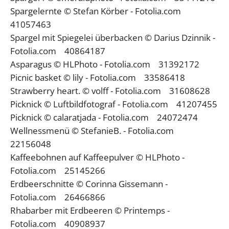
Spargelernte © Stefan Körber - Fotolia.com
41057463
Spargel mit Spiegelei überbacken © Darius Dzinnik -
Fotolia.com 40864187
Asparagus © HLPhoto - Fotolia.com 31392172
Picnic basket © lily - Fotolia.com 33586418
Strawberry heart. © volff - Fotolia.com 31608628
Picknick © Luftbildfotograf - Fotolia.com 41207455
Picknick © calaratjada - Fotolia.com 24072474
Wellnessmenü © StefanieB. - Fotolia.com
22156048
Kaffeebohnen auf Kaffeepulver © HLPhoto -
Fotolia.com 25145266
Erdbeerschnitte © Corinna Gissemann -
Fotolia.com 26466866
Rhabarber mit Erdbeeren © Printemps -
Fotolia.com 40908937