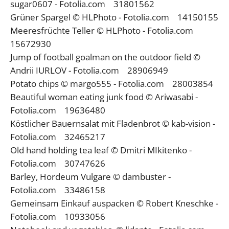
sugar0607 - Fotolia.com 31801562
Grüner Spargel © HLPhoto - Fotolia.com 14150155
Meeresfrüchte Teller © HLPhoto - Fotolia.com
15672930
Jump of football goalman on the outdoor field ©
Andrii IURLOV - Fotolia.com 28906949
Potato chips © margo555 - Fotolia.com 28003854
Beautiful woman eating junk food © Ariwasabi -
Fotolia.com 19636480
Köstlicher Bauernsalat mit Fladenbrot © kab-vision -
Fotolia.com 32465217
Old hand holding tea leaf © Dmitri MIkitenko -
Fotolia.com 30747626
Barley, Hordeum Vulgare © dambuster -
Fotolia.com 33486158
Gemeinsam Einkauf auspacken © Robert Kneschke -
Fotolia.com 10933056