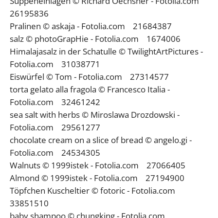
Suppeneinlagen © Richard Oechsner - Fotolia.com
26195836
Pralinen © askaja - Fotolia.com 21684387
salz © photoGrapHie - Fotolia.com 1674006
Himalajasalz in der Schatulle © TwilightArtPictures -
Fotolia.com 31038771
Eiswürfel © Tom - Fotolia.com 27314577
torta gelato alla fragola © Francesco Italia -
Fotolia.com 32461242
sea salt with herbs © Miroslawa Drozdowski -
Fotolia.com 29561277
chocolate cream on a slice of bread © angelo.gi -
Fotolia.com 24534305
Walnuts © 1999istek - Fotolia.com 27066405
Almond © 1999istek - Fotolia.com 27194900
Töpfchen Kuscheltier © fotoric - Fotolia.com
33851510
baby shampoo © chungking - Fotolia.com