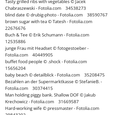
Tasty grilled ribs with vegetables © Jacek
Chabraszewski - Fotolia.com 34538273
blind date © drubig-photo - Fotolia.com 38590767
brown sugar with tea © Tatesh - Fotolia.com
22676676
Buch & Tee © Erik Schumann - Fotolia.com
12535886
junge Frau mit Headset © fotogestoeber -
Fotolia.com 40449905
buffet food people © .shock - Fotolia.com
15656204
baby beach © detailblick - Fotolia.com 35208475
Bezahlen an der Supermarktkasse © StefanieB. -
Fotolia.com 30374415
Man holding piggy bank. Shallow DOF © Jakub
Krechowicz - Fotolia.com 31669587
Hard-working wife © pressmaster - Fotolia.com
29843202