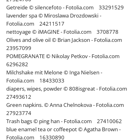
Getreide © silencefoto - Fotolia.com 33291529
lavender spa © Miroslawa Drozdowski -
Fotolia.com 24211517
nettoyage © iMAGINE - Fotolia.com 3708778
Olives and olive oil © Brian Jackson - Fotolia.com
23957099
POMEGRANATE © Nikolay Petkov - Fotolia.com
6296282
Milchshake mit Melone © Inga Nielsen -
Fotolia.com 18433033
diapers, wipes, powder © 808isgreat - Fotolia.com
27493612
Green napkins. © Anna Chelnokova - Fotolia.com
27923774
Trash bags © ping han - Fotolia.com 27410062
blue enamel tea or coffeepot © Agatha Brown -
Fotolia.com 16330890