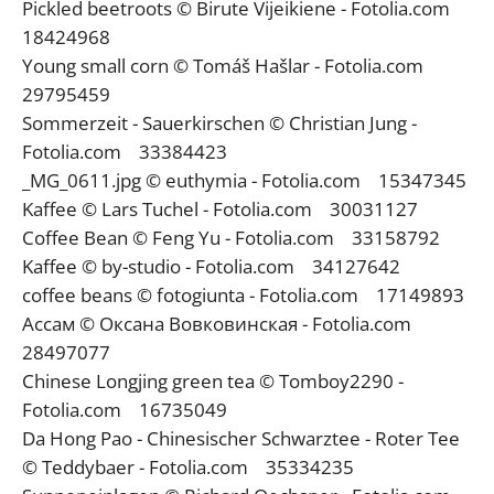
Pickled beetroots © Birute Vijeikiene - Fotolia.com
18424968
Young small corn © Tomáš Hašlar - Fotolia.com
29795459
Sommerzeit - Sauerkirschen © Christian Jung -
Fotolia.com 33384423
_MG_0611.jpg © euthymia - Fotolia.com 15347345
Kaffee © Lars Tuchel - Fotolia.com 30031127
Coffee Bean © Feng Yu - Fotolia.com 33158792
Kaffee © by-studio - Fotolia.com 34127642
coffee beans © fotogiunta - Fotolia.com 17149893
Ассам © Оксана Вовковинская - Fotolia.com
28497077
Chinese Longjing green tea © Tomboy2290 -
Fotolia.com 16735049
Da Hong Pao - Chinesischer Schwarztee - Roter Tee
© Teddybaer - Fotolia.com 35334235