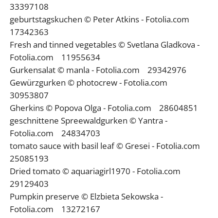
33397108
geburtstagskuchen © Peter Atkins - Fotolia.com
17342363
Fresh and tinned vegetables © Svetlana Gladkova -
Fotolia.com 11955634
Gurkensalat © manla - Fotolia.com 29342976
Gewürzgurken © photocrew - Fotolia.com
30953807
Gherkins © Popova Olga - Fotolia.com 28604851
geschnittene Spreewaldgurken © Yantra -
Fotolia.com 24834703
tomato sauce with basil leaf © Gresei - Fotolia.com
25085193
Dried tomato © aquariagirl1970 - Fotolia.com
29129403
Pumpkin preserve © Elzbieta Sekowska -
Fotolia.com 13272167