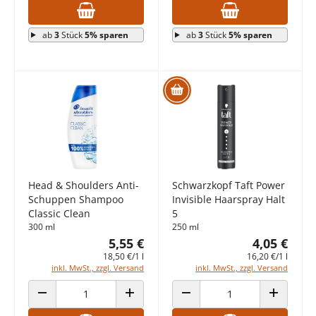
ab
3
Stück
5% sparen
ab
3
Stück
5% sparen
Head & Shoulders Anti-
Schwarzkopf Taft Power
Schuppen Shampoo
Invisible Haarspray Halt
Classic Clean
5
300 ml
250 ml
5,55 €
4,05 €
18,50 €/1 l
16,20 €/1 l
inkl. MwSt., zzgl. Versand
inkl. MwSt., zzgl. Versand
ANZAHL VERRINGERN
ANZAHL ERHÖHEN
ANZAHL VERRINGERN
ANZAHL E