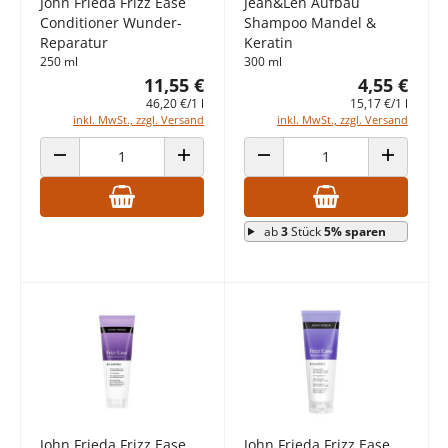
John Frieda Frizz Ease
Jean&Len Aufbau
Conditioner Wunder-
Shampoo Mandel &
Reparatur
Keratin
250 ml
300 ml
11,55 €
4,55 €
46,20 €/1 l
15,17 €/1 l
inkl. MwSt., zzgl. Versand
inkl. MwSt., zzgl. Versand
ANZAHL VERRINGERN
ANZAHL ERHÖHEN
ANZAHL VERRINGERN
ANZAHL E
ab
3
Stück
5% sparen
John Frieda Frizz Ease
John Frieda Frizz Ease