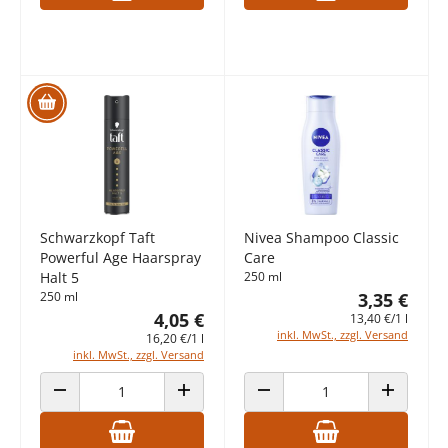
Schwarzkopf Taft
Nivea Shampoo Classic
Powerful Age Haarspray
Care
Halt 5
250 ml
250 ml
3,35 €
4,05 €
13,40 €/1 l
inkl. MwSt., zzgl. Versand
16,20 €/1 l
inkl. MwSt., zzgl. Versand
ANZAHL VERRINGERN
ANZAHL ERHÖHEN
ANZAHL VERRINGERN
ANZAHL E