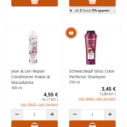
ab
3
Stück
5% sparen
Jean & Len Repair
Schwarzkopf Gliss Color
Conditioner Kokos &
Perfector Shampoo
Macadamia
250 ml
300 ml
3,45 €
4,55 €
13,80 €/1 l
inkl. MwSt., zzgl. Versand
15,17 €/1 l
inkl. MwSt., zzgl. Versand
ANZAHL VERRINGERN
ANZAHL ERHÖHEN
ANZAHL VERRINGERN
ANZAHL E