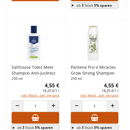
ab
3
Stück
5% sparen
Salthouse Totes Meer
Pantene Pro-V Miracles
Shampoo Anti-Juckreiz
Grow Strong Shampoo
250 ml
250 ml
4,55 €
4,55 €
18,20 €/1 l
18,20 €/1 l
inkl. MwSt., zzgl. Versand
inkl. MwSt., zzgl. Versand
ANZAHL VERRINGERN
ANZAHL ERHÖHEN
ANZAHL VERRINGERN
ANZAHL E
ab
3
Stück
5% sparen
ab
3
Stück
5% sparen