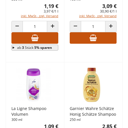
1,19 €
3,09 €
3,97 €/1 l
30,90 €/1 l
inkl. MwSt., zzgl. Versand
inkl. MwSt., zzgl. Versand
ANZAHL VERRINGERN
ANZAHL ERHÖHEN
ANZAHL VERRINGERN
ANZAHL E
ab
3
Stück
5% sparen
La Ligne Shampoo
Garnier Wahre Schätze
Volumen
Honig Schätze Shampoo
300 ml
250 ml
1,09 €
2,85 €