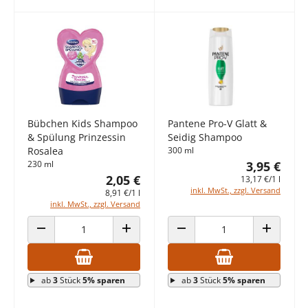
Bübchen Kids Shampoo
Pantene Pro-V Glatt &
& Spülung Prinzessin
Seidig Shampoo
Rosalea
300 ml
230 ml
3,95 €
2,05 €
13,17 €/1 l
inkl. MwSt., zzgl. Versand
8,91 €/1 l
inkl. MwSt., zzgl. Versand
ANZAHL VERRINGERN
ANZAHL ERHÖHEN
ANZAHL VERRINGERN
ANZAHL E
ab
3
Stück
5% sparen
ab
3
Stück
5% sparen