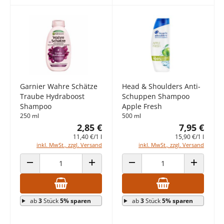
Garnier Wahre Schätze
Head & Shoulders Anti-
Traube Hydraboost
Schuppen Shampoo
Shampoo
Apple Fresh
250 ml
500 ml
2,85 €
7,95 €
11,40 €/1 l
15,90 €/1 l
inkl. MwSt., zzgl. Versand
inkl. MwSt., zzgl. Versand
ANZAHL VERRINGERN
ANZAHL ERHÖHEN
ANZAHL VERRINGERN
ANZAHL E
ab
3
Stück
5% sparen
ab
3
Stück
5% sparen