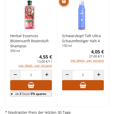
Herbal Essences
Schwarzkopf Taft Ultra
Blütensanft Rosenduft
Schaumfestiger Halt 4
Shampoo
150 ml
350 ml
4,05 €
4,55 €
27,00 €/1 l
inkl. MwSt., zzgl. Versand
13,00 €/1 l
inkl. MwSt., zzgl. Versand
ANZAHL VERRINGERN
ANZAHL ERHÖHEN
ANZAHL VERRINGERN
ANZAHL E
ab
3
Stück
5% sparen
* Niedrigster Preis der letzten 30 Tage