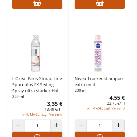
L'Oréal Paris Studio Line
Nivea Trockenshampoo
Spurenlos FX Styling
extra mild
Spray ultra starker Halt
200 ml
250 ml
4,55 €
3,35 €
22,75 €/1 l
inkl. MwSt., zzgl. Versand
13,40 €/1 l
inkl. MwSt., zzgl. Versand
ANZAHL VERRINGERN
ANZAHL ERHÖHEN
ANZAHL VERRINGERN
ANZAHL E