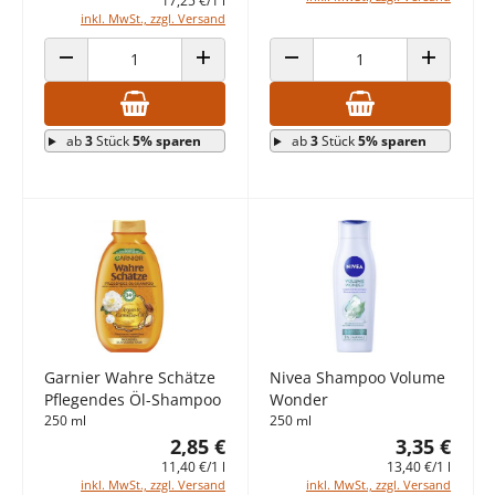
17,25 €/1 l
inkl. MwSt., zzgl. Versand
ANZAHL VERRINGERN
ANZAHL ERHÖHEN
ANZAHL VERRINGERN
ANZAHL E
ab
3
Stück
5% sparen
ab
3
Stück
5% sparen
Garnier Wahre Schätze
Nivea Shampoo Volume
Pflegendes Öl-Shampoo
Wonder
250 ml
250 ml
2,85 €
3,35 €
11,40 €/1 l
13,40 €/1 l
inkl. MwSt., zzgl. Versand
inkl. MwSt., zzgl. Versand