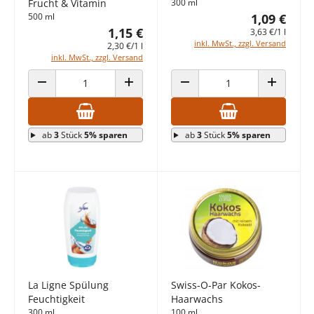
Frucht & Vitamin
300 ml
500 ml
1,09 €
1,15 €
3,63 €/1 l
inkl. MwSt., zzgl. Versand
2,30 €/1 l
inkl. MwSt., zzgl. Versand
ANZAHL VERRINGERN
ANZAHL ERHÖHEN
ANZAHL VERRINGERN
ANZAHL E
ab
3
Stück
5% sparen
ab
3
Stück
5% sparen
La Ligne Spülung
Swiss-O-Par Kokos-
Feuchtigkeit
Haarwachs
300 ml
100 ml