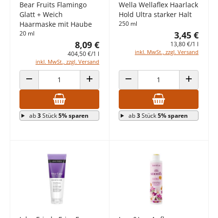
Bear Fruits Flamingo
Wella Wellaflex Haarlack
Glatt + Weich
Hold Ultra starker Halt
Haarmaske mit Haube
250 ml
20 ml
3,45 €
8,09 €
13,80 €/1 l
inkl. MwSt., zzgl. Versand
404,50 €/1 l
inkl. MwSt., zzgl. Versand
ANZAHL VERRINGERN
ANZAHL ERHÖHEN
ANZAHL VERRINGERN
ANZAHL E
ab
3
Stück
5% sparen
ab
3
Stück
5% sparen