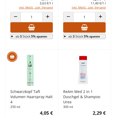
3,63 €/1 l
11,40 €/1 l
inkl. MwSt., zzgl. Versand
inkl. MwSt., zzgl. Versand
ANZAHL VERRINGERN
ANZAHL ERHÖHEN
ANZAHL VERRINGERN
ANZAHL E
ab
3
Stück
5% sparen
ab
3
Stück
5% sparen
Schwarzkopf Taft
ReAm Med 2 in 1
Volumen Haarspray Halt
Duschgel & Shampoo
4
Urea
250 ml
300 ml
4,05 €
2,29 €