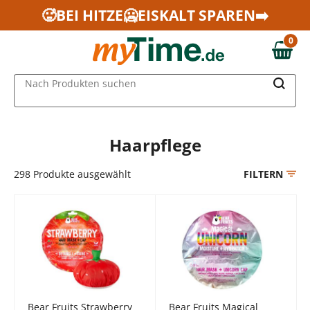
Zum Hauptinhalt springen
🥵BEI HITZE🥶EISKALT SPAREN➡️
Zur Navigation springen
0
Zur Suche springen
0,00 €
MAIN MENU
Nach Produkten suchen
Haarpflege
298
Produkte ausgewählt
FILTERN
Bear Fruits Strawberry
Bear Fruits Magical