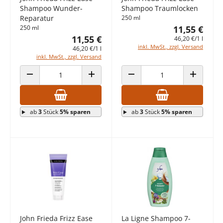
Shampoo Wunder-
Shampoo Traumlocken
Reparatur
250 ml
250 ml
11,55 €
11,55 €
46,20 €/1 l
inkl. MwSt., zzgl. Versand
46,20 €/1 l
inkl. MwSt., zzgl. Versand
ANZAHL VERRINGERN
ANZAHL ERHÖHEN
ANZAHL VERRINGERN
ANZAHL E
ab
3
Stück
5% sparen
ab
3
Stück
5% sparen
John Frieda Frizz Ease
La Ligne Shampoo 7-