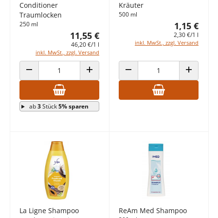
Conditioner
Kräuter
Traumlocken
500 ml
250 ml
1,15 €
11,55 €
2,30 €/1 l
inkl. MwSt., zzgl. Versand
46,20 €/1 l
inkl. MwSt., zzgl. Versand
ANZAHL VERRINGERN
ANZAHL ERHÖHEN
ANZAHL VERRINGERN
ANZAHL E
ab
3
Stück
5% sparen
La Ligne Shampoo
ReAm Med Shampoo