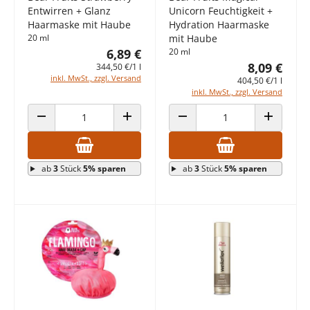
Entwirren + Glanz
Unicorn Feuchtigkeit +
Haarmaske mit Haube
Hydration Haarmaske
20 ml
mit Haube
6,89 €
20 ml
8,09 €
344,50 €/1 l
inkl. MwSt., zzgl. Versand
404,50 €/1 l
inkl. MwSt., zzgl. Versand
ANZAHL VERRINGERN
ANZAHL ERHÖHEN
ANZAHL VERRINGERN
ANZAHL E
ab
3
Stück
5% sparen
ab
3
Stück
5% sparen