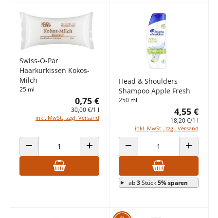
Swiss-O-Par
Haarkurkissen Kokos-
Milch
Head & Shoulders
25 ml
Shampoo Apple Fresh
0,75 €
250 ml
4,55 €
30,00 €/1 l
inkl. MwSt., zzgl. Versand
18,20 €/1 l
inkl. MwSt., zzgl. Versand
ANZAHL VERRINGERN
ANZAHL ERHÖHEN
ANZAHL VERRINGERN
ANZAHL E
ab
3
Stück
5% sparen