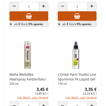
ANZAHL VERRINGERN
ANZAHL ERHÖHEN
ANZAHL VERRINGERN
ANZAHL E
ab
3
Stück
5% sparen
ab
3
Stück
5% sparen
Wella Wellaflex
L'Oréal Paris Studio Line
Haarspray Farbbrillanz
Spurenlos FX Liquid Gel
250 ml
150 ml
3,45 €
3,35 €
13,80 €/1 l
22,33 €/1 l
inkl. MwSt., zzgl. Versand
inkl. MwSt., zzgl. Versand