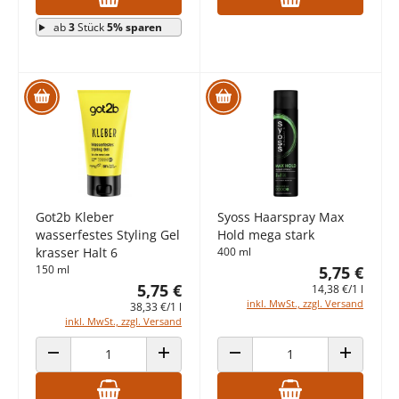
ab
3
Stück
5% sparen
Got2b Kleber
Syoss Haarspray Max
wasserfestes Styling Gel
Hold mega stark
krasser Halt 6
400 ml
150 ml
5,75 €
5,75 €
14,38 €/1 l
inkl. MwSt., zzgl. Versand
38,33 €/1 l
inkl. MwSt., zzgl. Versand
ANZAHL VERRINGERN
ANZAHL ERHÖHEN
ANZAHL VERRINGERN
ANZAHL E