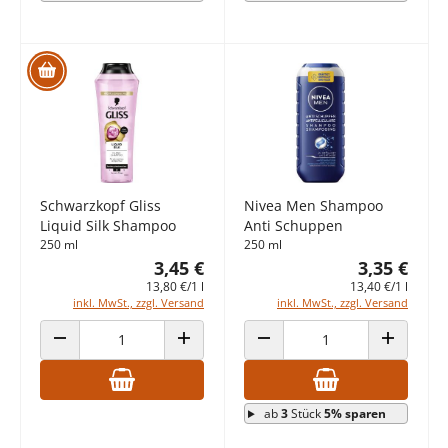
Schwarzkopf Gliss
Nivea Men Shampoo
Liquid Silk Shampoo
Anti Schuppen
250 ml
250 ml
3,45 €
3,35 €
13,80 €/1 l
13,40 €/1 l
inkl. MwSt., zzgl. Versand
inkl. MwSt., zzgl. Versand
ANZAHL VERRINGERN
ANZAHL ERHÖHEN
ANZAHL VERRINGERN
ANZAHL E
ab
3
Stück
5% sparen