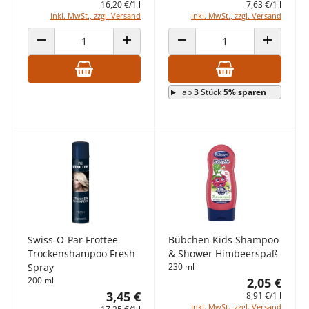
16,20 €/1 l
7,63 €/1 l
inkl. MwSt., zzgl. Versand
inkl. MwSt., zzgl. Versand
ANZAHL VERRINGERN
ANZAHL ERHÖHEN
ANZAHL VERRINGERN
ANZAHL E
ab
3
Stück
5% sparen
Swiss-O-Par Frottee
Bübchen Kids Shampoo
Trockenshampoo Fresh
& Shower Himbeerspaß
Spray
230 ml
200 ml
2,05 €
3,45 €
8,91 €/1 l
inkl. MwSt., zzgl. Versand