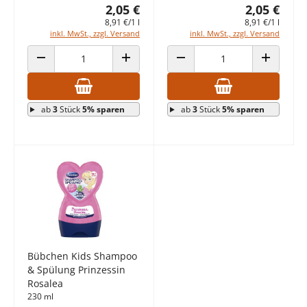
2,05 €
2,05 €
8,91 €/1 l
8,91 €/1 l
inkl. MwSt., zzgl. Versand
inkl. MwSt., zzgl. Versand
ANZAHL VERRINGERN
ANZAHL ERHÖHEN
ANZAHL VERRINGERN
ANZAHL E
ab
3
Stück
5% sparen
ab
3
Stück
5% sparen
Bübchen Kids Shampoo
& Spülung Prinzessin
Rosalea
230 ml