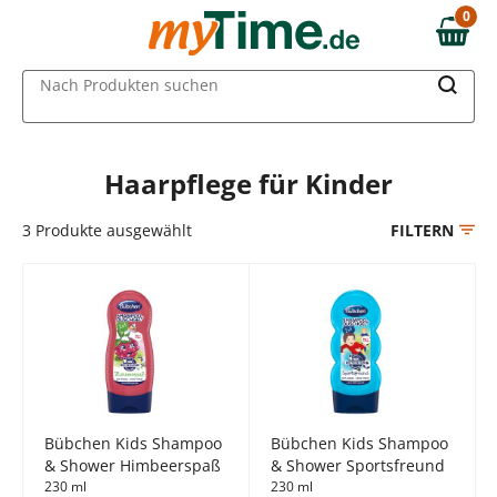
Zum Hauptinhalt springen
0
0,00 €
Zur Navigation springen
MAIN MENU
Nach Produkten suchen
Zur Suche springen
Haarpflege für Kinder
3
Produkte ausgewählt
FILTERN
Bübchen Kids Shampoo
Bübchen Kids Shampoo
& Shower Himbeerspaß
& Shower Sportsfreund
230 ml
230 ml