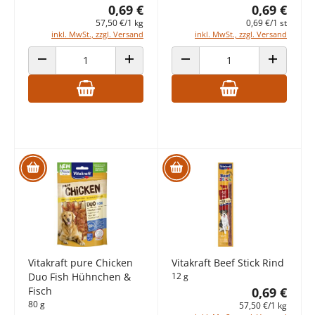
0,69 €
0,69 €
57,50 €/1 kg
0,69 €/1 st
inkl. MwSt., zzgl. Versand
inkl. MwSt., zzgl. Versand
ANZAHL VERRINGERN
ANZAHL ERHÖHEN
ANZAHL VERRINGERN
ANZAHL E
Vitakraft pure Chicken
Vitakraft Beef Stick Rind
Duo Fish Hühnchen &
12 g
Fisch
0,69 €
80 g
57,50 €/1 kg