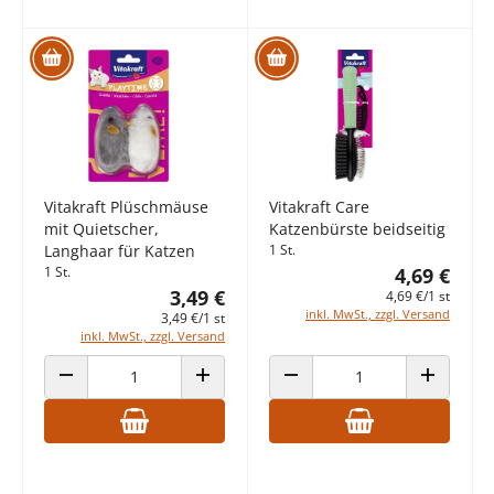
Vitakraft Plüschmäuse
Vitakraft Care
mit Quietscher,
Katzenbürste beidseitig
Langhaar für Katzen
1 St.
1 St.
4,69 €
3,49 €
4,69 €/1 st
inkl. MwSt., zzgl. Versand
3,49 €/1 st
inkl. MwSt., zzgl. Versand
ANZAHL VERRINGERN
ANZAHL ERHÖHEN
ANZAHL VERRINGERN
ANZAHL E