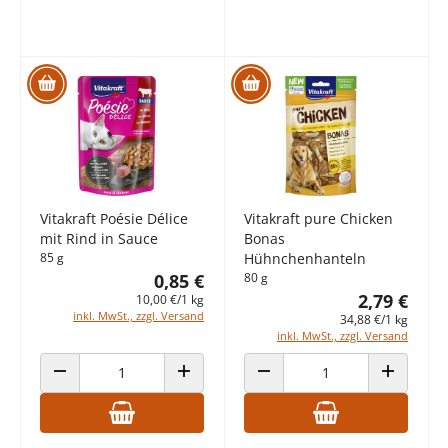
Vitakraft Poésie Délice
Vitakraft pure Chicken
mit Rind in Sauce
Bonas
85 g
Hühnchenhanteln
0,85 €
80 g
2,79 €
10,00 €/1 kg
inkl. MwSt., zzgl. Versand
34,88 €/1 kg
inkl. MwSt., zzgl. Versand
ANZAHL VERRINGERN
ANZAHL ERHÖHEN
ANZAHL VERRINGERN
ANZAHL E