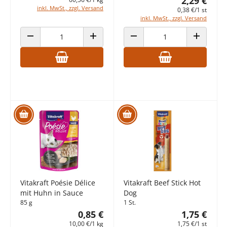
2,29 €
inkl. MwSt., zzgl. Versand
0,38 €/1 st
inkl. MwSt., zzgl. Versand
ANZAHL VERRINGERN
ANZAHL ERHÖHEN
ANZAHL VERRINGERN
ANZAHL E
Vitakraft Poésie Délice
Vitakraft Beef Stick Hot
mit Huhn in Sauce
Dog
85 g
1 St.
0,85 €
1,75 €
10,00 €/1 kg
1,75 €/1 st