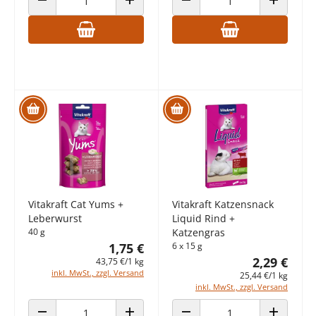
ANZAHL VERRINGERN
ANZAHL ERHÖHEN
ANZAHL VERRINGERN
ANZAHL E
Vitakraft Cat Yums +
Vitakraft Katzensnack
Leberwurst
Liquid Rind +
40 g
Katzengras
1,75 €
6 x 15 g
2,29 €
43,75 €/1 kg
inkl. MwSt., zzgl. Versand
25,44 €/1 kg
inkl. MwSt., zzgl. Versand