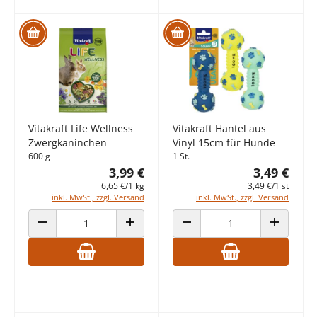
Vitakraft Life Wellness
Vitakraft Hantel aus
Zwergkaninchen
Vinyl 15cm für Hunde
600 g
1 St.
3,99 €
3,49 €
6,65 €/1 kg
3,49 €/1 st
inkl. MwSt., zzgl. Versand
inkl. MwSt., zzgl. Versand
ANZAHL VERRINGERN
ANZAHL ERHÖHEN
ANZAHL VERRINGERN
ANZAHL E