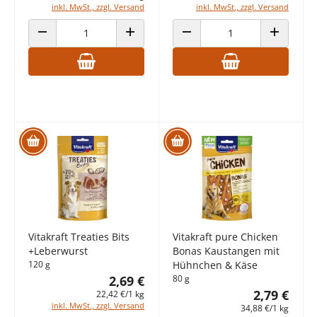
inkl. MwSt., zzgl. Versand
inkl. MwSt., zzgl. Versand
ANZAHL VERRINGERN
ANZAHL ERHÖHEN
ANZAHL VERRINGERN
ANZAHL E
Vitakraft Treaties Bits
Vitakraft pure Chicken
+Leberwurst
Bonas Kaustangen mit
120 g
Hühnchen & Käse
2,69 €
80 g
2,79 €
22,42 €/1 kg
inkl. MwSt., zzgl. Versand
34,88 €/1 kg