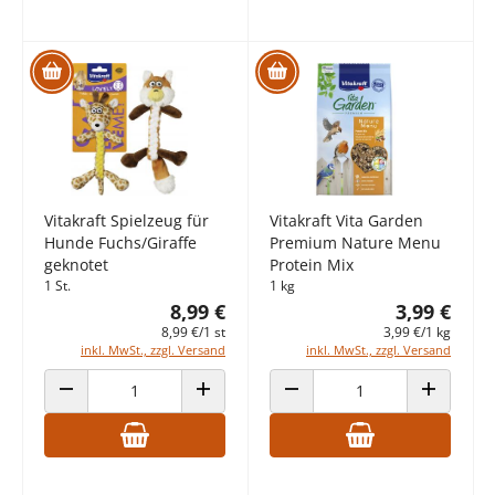
Vitakraft Spielzeug für
Vitakraft Vita Garden
Hunde Fuchs/Giraffe
Premium Nature Menu
geknotet
Protein Mix
1 St.
1 kg
8,99 €
3,99 €
8,99 €/1 st
3,99 €/1 kg
inkl. MwSt., zzgl. Versand
inkl. MwSt., zzgl. Versand
ANZAHL VERRINGERN
ANZAHL ERHÖHEN
ANZAHL VERRINGERN
ANZAHL E