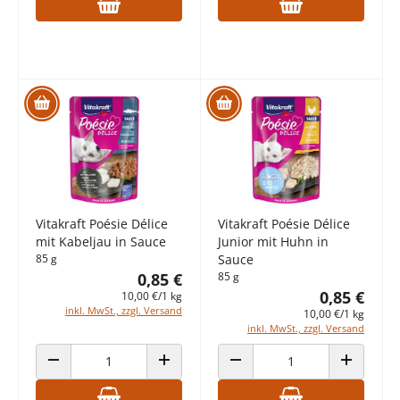
Vitakraft Poésie Délice
Vitakraft Poésie Délice
mit Kabeljau in Sauce
Junior mit Huhn in
85 g
Sauce
0,85 €
85 g
0,85 €
10,00 €/1 kg
inkl. MwSt., zzgl. Versand
10,00 €/1 kg
inkl. MwSt., zzgl. Versand
ANZAHL VERRINGERN
ANZAHL ERHÖHEN
ANZAHL VERRINGERN
ANZAHL E