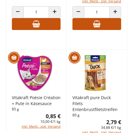
inkl. MwSt., zzgl. Versand
ANZAHL VERRINGERN
ANZAHL ERHÖHEN
ANZAHL VERRINGERN
ANZAHL E
Vitakraft Poésie Création
Vitakraft pure Duck
+ Pute in Käsesauce
Filets
85 g
Entenbrustfiletstreifen
0,85 €
80 g
2,79 €
10,00 €/1 kg
inkl. MwSt., zzgl. Versand
34,88 €/1 kg
inkl. MwSt., zzgl. Versand