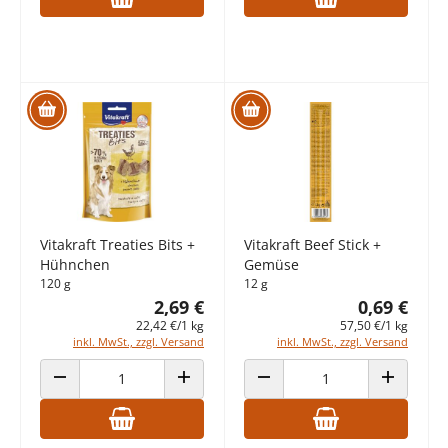
Vitakraft Treaties Bits +
Vitakraft Beef Stick +
Hühnchen
Gemüse
120 g
12 g
2,69 €
0,69 €
22,42 €/1 kg
57,50 €/1 kg
inkl. MwSt., zzgl. Versand
inkl. MwSt., zzgl. Versand
ANZAHL VERRINGERN
ANZAHL ERHÖHEN
ANZAHL VERRINGERN
ANZAHL E