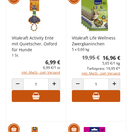
Vitakraft Activity Ente
Vitakraft Life Wellness
mit Quietscher, Oxford
Zwergkaninchen
für Hunde
5 x 0,60 kg
1 St.
19,95 €
16,96 €
6,99 €
5,65 €/1 kg
6,99 €/1 st
Tiefstpreis: 19,95 €*
inkl. MwSt., zzgl. Versand
inkl. MwSt., zzgl. Versand
ANZAHL VERRINGERN
ANZAHL ERHÖHEN
ANZAHL VERRINGERN
ANZAHL E