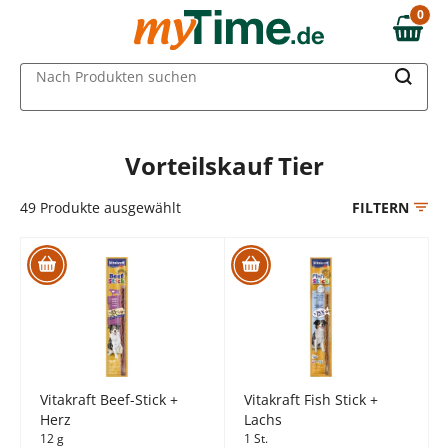
Zum Hauptinhalt springen
0
0,00 €
Zur Navigation springen
MAIN MENU
Nach Produkten suchen
Zur Suche springen
Vorteilskauf Tier
49
Produkte ausgewählt
FILTERN
Vitakraft Beef-Stick +
Vitakraft Fish Stick +
Herz
Lachs
12 g
1 St.