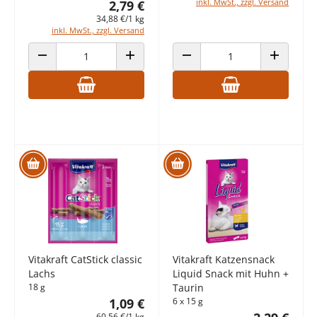
inkl. MwSt., zzgl. Versand
2,79 €
34,88 €/1 kg
inkl. MwSt., zzgl. Versand
ANZAHL VERRINGERN
ANZAHL ERHÖHEN
ANZAHL VERRINGERN
ANZAHL E
Vitakraft CatStick classic
Vitakraft Katzensnack
Lachs
Liquid Snack mit Huhn +
18 g
Taurin
1,09 €
6 x 15 g
60,56 €/1 kg