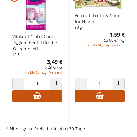
Vitakraft Frutti & Corn
für Nager
30 g
1,59 €
Vitakraft CloFix Care
53,00 €/1 kg
Hygienebeutel für die
inkl. MwSt., zzgl. Versand
Katzentoilette
15 St.
3,49 €
0,23 €/1 st
inkl. MwSt., zzgl. Versand
ANZAHL VERRINGERN
ANZAHL ERHÖHEN
ANZAHL VERRINGERN
ANZAHL E
* Niedrigster Preis der letzten 30 Tage