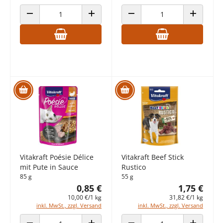
ANZAHL VERRINGERN
ANZAHL ERHÖHEN
ANZAHL VERRINGERN
ANZAHL E
Vitakraft Poésie Délice
Vitakraft Beef Stick
mit Pute in Sauce
Rustico
85 g
55 g
0,85 €
1,75 €
10,00 €/1 kg
31,82 €/1 kg
inkl. MwSt., zzgl. Versand
inkl. MwSt., zzgl. Versand