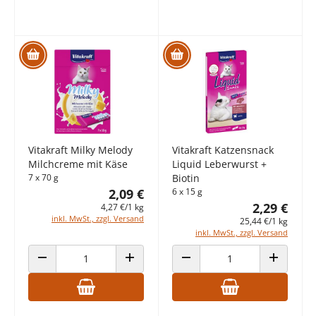
Vitakraft Milky Melody
Vitakraft Katzensnack
Milchcreme mit Käse
Liquid Leberwurst +
7 x 70 g
Biotin
2,09 €
6 x 15 g
2,29 €
4,27 €/1 kg
inkl. MwSt., zzgl. Versand
25,44 €/1 kg
inkl. MwSt., zzgl. Versand
ANZAHL VERRINGERN
ANZAHL ERHÖHEN
ANZAHL VERRINGERN
ANZAHL E