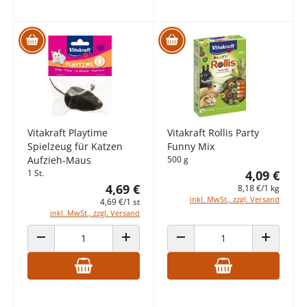
Vitakraft Playtime
Vitakraft Rollis Party
Spielzeug für Katzen
Funny Mix
Aufzieh-Maus
500 g
1 St.
4,09 €
4,69 €
8,18 €/1 kg
inkl. MwSt., zzgl. Versand
4,69 €/1 st
inkl. MwSt., zzgl. Versand
ANZAHL VERRINGERN
ANZAHL ERHÖHEN
ANZAHL VERRINGERN
ANZAHL E