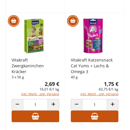
Vitakraft
Vitakraft Katzensnack
Zwergkaninchen
Cat Yums + Lachs &
Kräcker
Omega 3
3 x 56 g
40 g
2,69 €
1,75 €
16,01 €/1 kg
43,75 €/1 kg
inkl. MwSt., zzgl. Versand
inkl. MwSt., zzgl. Versand
ANZAHL VERRINGERN
ANZAHL ERHÖHEN
ANZAHL VERRINGERN
ANZAHL E