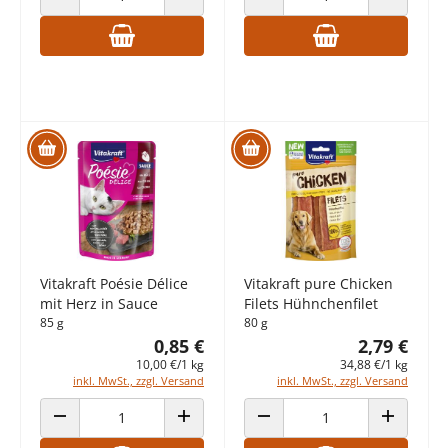
ANZAHL VERRINGERN
ANZAHL ERHÖHEN
ANZAHL VERRINGERN
ANZAHL E
Vitakraft Poésie Délice
Vitakraft pure Chicken
mit Herz in Sauce
Filets Hühnchenfilet
85 g
80 g
0,85 €
2,79 €
10,00 €/1 kg
34,88 €/1 kg
inkl. MwSt., zzgl. Versand
inkl. MwSt., zzgl. Versand
ANZAHL VERRINGERN
ANZAHL ERHÖHEN
ANZAHL VERRINGERN
ANZAHL E