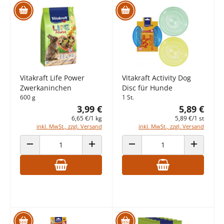
Vitakraft Life Power
Vitakraft Activity Dog
Zwerkaninchen
Disc für Hunde
600 g
1 St.
3,99 €
5,89 €
6,65 €/1 kg
5,89 €/1 st
inkl. MwSt., zzgl. Versand
inkl. MwSt., zzgl. Versand
ANZAHL VERRINGERN
ANZAHL ERHÖHEN
ANZAHL VERRINGERN
ANZAHL E