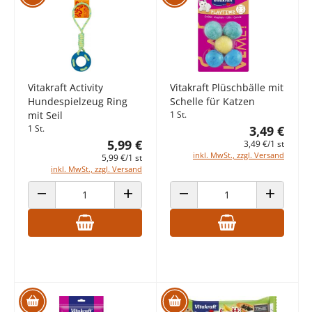
Vitakraft Activity
Vitakraft Plüschbälle mit
Hundespielzeug Ring
Schelle für Katzen
mit Seil
1 St.
1 St.
3,49 €
5,99 €
3,49 €/1 st
inkl. MwSt., zzgl. Versand
5,99 €/1 st
inkl. MwSt., zzgl. Versand
ANZAHL VERRINGERN
ANZAHL ERHÖHEN
ANZAHL VERRINGERN
ANZAHL E