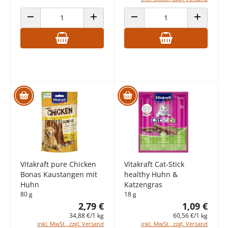
ANZAHL VERRINGERN
ANZAHL ERHÖHEN
ANZAHL VERRINGERN
ANZAHL E
Vitakraft pure Chicken
Vitakraft Cat-Stick
Bonas Kaustangen mit
healthy Huhn &
Huhn
Katzengras
80 g
18 g
2,79 €
1,09 €
34,88 €/1 kg
60,56 €/1 kg
inkl. MwSt., zzgl. Versand
inkl. MwSt., zzgl. Versand