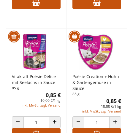
Vitakraft Poésie Délice
Poésie Création + Huhn
mit Seelachs in Sauce
& Gartengemüse in
85 g
Sauce
0,85 €
85 g
0,85 €
10,00 €/1 kg
inkl. MwSt., zzgl. Versand
10,00 €/1 kg
inkl. MwSt., zzgl. Versand
ANZAHL VERRINGERN
ANZAHL ERHÖHEN
ANZAHL VERRINGERN
ANZAHL E