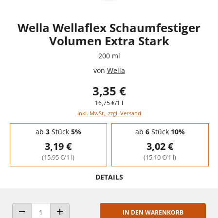
Wella Wellaflex Schaumfestiger
Volumen Extra Stark
200 ml
von
Wella
3,35 €
16,75 €/1 l
inkl. MwSt., zzgl. Versand
Staffelpreise - Mengenrabatt
ab
3
Stück
5%
ab
6
Stück
10%
3,19 €
3,02 €
(15,95 €/1 l)
(15,10 €/1 l)
DETAILS
IN DEN WARENKORB