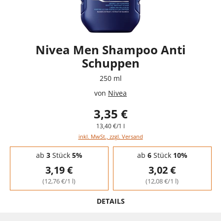
Nivea Men Shampoo Anti
Schuppen
250 ml
von
Nivea
3,35 €
13,40 €/1 l
inkl. MwSt., zzgl. Versand
Staffelpreise - Mengenrabatt
ab
3
Stück
5%
ab
6
Stück
10%
3,19 €
3,02 €
(12,76 €/1 l)
(12,08 €/1 l)
DETAILS