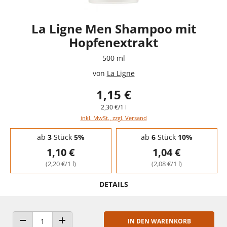
La Ligne Men Shampoo mit
Hopfenextrakt
500 ml
von
La Ligne
1,15 €
2,30 €/1 l
inkl. MwSt., zzgl. Versand
Staffelpreise - Mengenrabatt
ab
3
Stück
5%
ab
6
Stück
10%
1,10 €
1,04 €
(2,20 €/1 l)
(2,08 €/1 l)
DETAILS
IN DEN WARENKORB