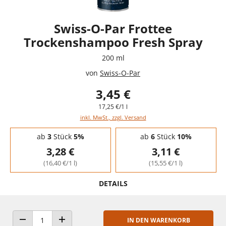
Swiss-O-Par Frottee
Trockenshampoo Fresh Spray
200 ml
von
Swiss-O-Par
3,45 €
17,25 €/1 l
inkl. MwSt., zzgl. Versand
Staffelpreise - Mengenrabatt
ab
3
Stück
5%
ab
6
Stück
10%
3,28 €
3,11 €
(16,40 €/1 l)
(15,55 €/1 l)
DETAILS
IN DEN WARENKORB