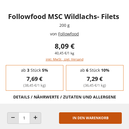
Followfood MSC Wildlachs- Filets
200 g
von
Followfood
8,09 €
40,45 €/1 kg
inkl. MwSt., zzgl. Versand
Staffelpreise - Mengenrabatt
ab
3
Stück
5%
ab
6
Stück
10%
7,69 €
7,29 €
(38,45 €/1 kg)
(36,45 €/1 kg)
DETAILS / NÄHRWERTE / ZUTATEN UND ALLERGENE
IN DEN WARENKORB
ANZAHL VERRINGERN
ANZAHL ERHÖHEN