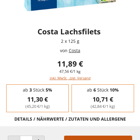
Costa Lachsfilets
2 x 125 g
von
Costa
11,89 €
47,56 €/1 kg
inkl. MwSt., zzgl. Versand
Staffelpreise - Mengenrabatt
ab
3
Stück
5%
ab
6
Stück
10%
11,30 €
10,71 €
(45,20 €/1 kg)
(42,84 €/1 kg)
DETAILS / NÄHRWERTE / ZUTATEN UND ALLERGENE