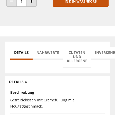
IN DEN WARENKORB
ANZAHL VERRINGERN
ANZAHL ERHÖHEN
DETAILS
NÄHRWERTE
ZUTATEN
INVERKEH
UND
ALLERGENE
DETAILS
Beschreibung
Getreidekissen mit Cremefüllung mit
Nougatgeschmack.