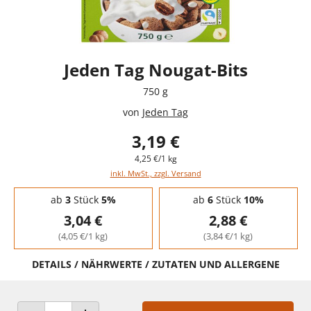
Jeden Tag Nougat-Bits
750 g
von
Jeden Tag
3,19 €
4,25 €/1 kg
inkl. MwSt., zzgl. Versand
Staffelpreise - Mengenrabatt
ab
3
Stück
5%
ab
6
Stück
10%
3,04 €
2,88 €
(4,05 €/1 kg)
(3,84 €/1 kg)
DETAILS / NÄHRWERTE / ZUTATEN UND ALLERGENE