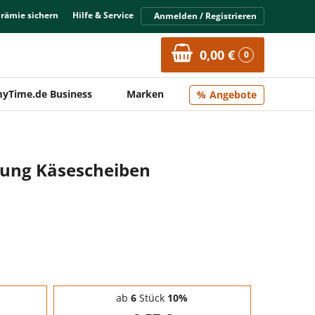
Prämie sichern
Hilfe & Service
Anmelden / Registrieren
0,00 €
0
yTime.de Business
Marken
Angebote
jung Käsescheiben
ab
6
Stück
10%