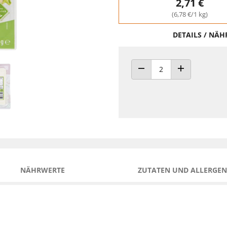
2,71 €
(6,78 €/1 kg)
DETAILS / NÄ
ANZAHL VERRINGERN
ANZAHL ERHÖH
NÄHRWERTE
ZUTATEN UND ALLERGEN