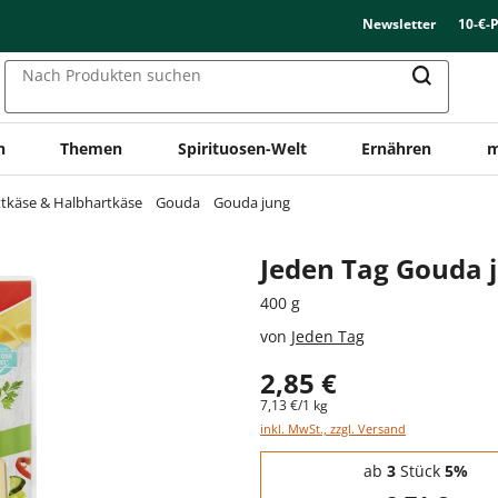
Newsletter
10-€-
Nach Produkten suchen
n
Themen
Spirituosen-Welt
Ernähren
m
ttkäse & Halbhartkäse
Gouda
Gouda jung
Jeden Tag Gouda 
400 g
von
Jeden Tag
2,85 €
7,13 €/1 kg
inkl. MwSt., zzgl. Versand
Staffelpreise - Mengenrabatt
ab
3
Stück
5%