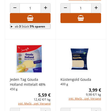
ANZAHL VERRINGERN
ANZAHL ERHÖHEN
ANZAHL VERRINGERN
ANZAHL E
ab
3
Stück
5% sparen
Jeden Tag Gouda
Küstengold Gouda
Holland mittelalt 48%
400 g
450 g
3,99 €
5,59 €
9,98 €/1 kg
inkl. MwSt., zzgl. Versand
12,42 €/1 kg
inkl. MwSt., zzgl. Versand