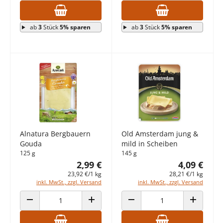
ab
3
Stück
5% sparen
ab
3
Stück
5% sparen
Alnatura Bergbauern
Old Amsterdam jung &
Gouda
mild in Scheiben
125 g
145 g
2,99 €
4,09 €
23,92 €/1 kg
28,21 €/1 kg
inkl. MwSt., zzgl. Versand
inkl. MwSt., zzgl. Versand
ANZAHL VERRINGERN
ANZAHL ERHÖHEN
ANZAHL VERRINGERN
ANZAHL E