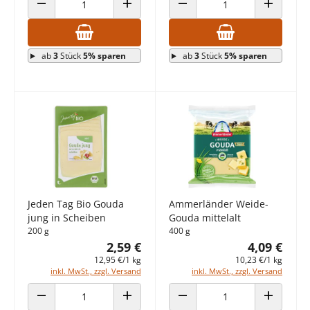
ANZAHL VERRINGERN
ANZAHL ERHÖHEN
ANZAHL VERRINGERN
ANZAHL E
ab
3
Stück
5% sparen
ab
3
Stück
5% sparen
Jeden Tag Bio Gouda
Ammerländer Weide-
jung in Scheiben
Gouda mittelalt
200 g
400 g
2,59 €
4,09 €
12,95 €/1 kg
10,23 €/1 kg
inkl. MwSt., zzgl. Versand
inkl. MwSt., zzgl. Versand
ANZAHL VERRINGERN
ANZAHL ERHÖHEN
ANZAHL VERRINGERN
ANZAHL E