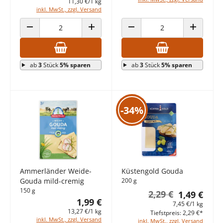
11,30 €/1 kg
inkl. MwSt., zzgl. Versand
ANZAHL VERRINGERN
ANZAHL ERHÖHEN
ANZAHL VERRINGERN
ANZAHL E
ab
3
Stück
5% sparen
ab
3
Stück
5% sparen
-34%
Ammerländer Weide-
Küstengold Gouda
Gouda mild-cremig
200 g
150 g
2,29 €
1,49 €
1,99 €
7,45 €/1 kg
13,27 €/1 kg
Tiefstpreis: 2,29 €*
inkl. MwSt., zzgl. Versand
inkl. MwSt., zzgl. Versand