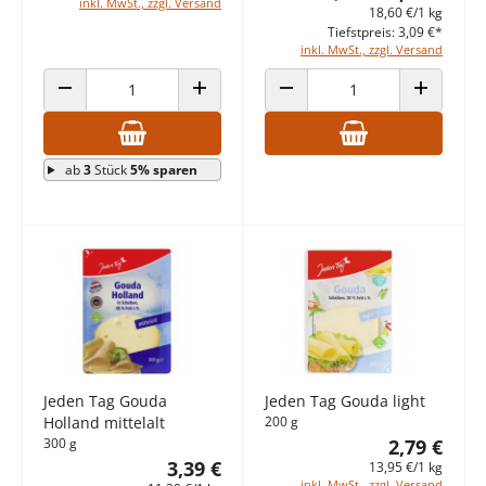
inkl. MwSt., zzgl. Versand
18,60 €/1 kg
Tiefstpreis: 3,09 €*
inkl. MwSt., zzgl. Versand
ANZAHL VERRINGERN
ANZAHL ERHÖHEN
ANZAHL VERRINGERN
ANZAHL E
ab
3
Stück
5% sparen
Jeden Tag Gouda
Jeden Tag Gouda light
Holland mittelalt
200 g
300 g
2,79 €
3,39 €
13,95 €/1 kg
inkl. MwSt., zzgl. Versand