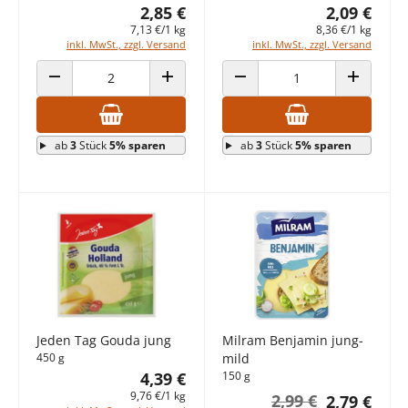
2,85 €
2,09 €
7,13 €/1 kg
8,36 €/1 kg
inkl. MwSt., zzgl. Versand
inkl. MwSt., zzgl. Versand
ANZAHL VERRINGERN
ANZAHL ERHÖHEN
ANZAHL VERRINGERN
ANZAHL E
ab
3
Stück
5% sparen
ab
3
Stück
5% sparen
Jeden Tag Gouda jung
Milram Benjamin jung-
450 g
mild
4,39 €
150 g
9,76 €/1 kg
2,99 €
2,79 €