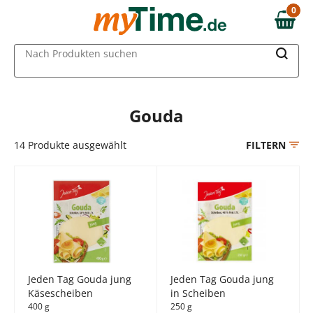
Zum Hauptinhalt springen
0
0,00 €
Zur Navigation springen
MAIN MENU
Nach Produkten suchen
Zur Suche springen
Gouda
14
Produkte ausgewählt
FILTERN
Jeden Tag Gouda jung
Jeden Tag Gouda jung
Käsescheiben
in Scheiben
400 g
250 g