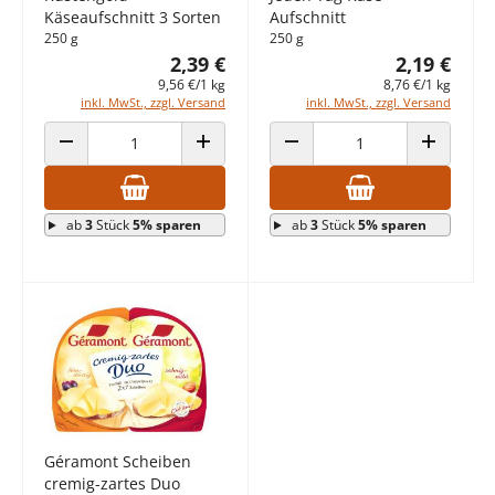
Käseaufschnitt 3 Sorten
Aufschnitt
250 g
250 g
2,39 €
2,19 €
9,56 €/1 kg
8,76 €/1 kg
inkl. MwSt., zzgl. Versand
inkl. MwSt., zzgl. Versand
ANZAHL VERRINGERN
ANZAHL ERHÖHEN
ANZAHL VERRINGERN
ANZAHL E
ab
3
Stück
5% sparen
ab
3
Stück
5% sparen
Géramont Scheiben
cremig-zartes Duo