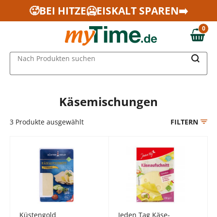
Zum Hauptinhalt springen
🥵BEI HITZE🥶EISKALT SPAREN➡️
Zur Navigation springen
0
Zur Suche springen
0,00 €
MAIN MENU
Nach Produkten suchen
Käsemischungen
3
Produkte ausgewählt
FILTERN
Küstengold
Jeden Tag Käse-