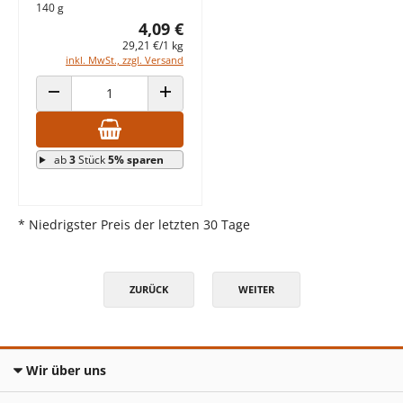
140 g
4,09 €
29,21 €/1 kg
inkl. MwSt., zzgl. Versand
ANZAHL VERRINGERN
ANZAHL ERHÖHEN
ab
3
Stück
5% sparen
* Niedrigster Preis der letzten 30 Tage
ZURÜCK
WEITER
Wir über uns