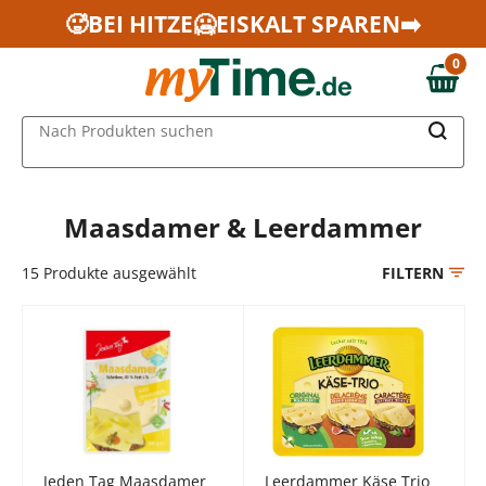
Zum Hauptinhalt springen
🥵BEI HITZE🥶EISKALT SPAREN➡️
Zur Navigation springen
0
Zur Suche springen
0,00 €
MAIN MENU
Nach Produkten suchen
Maasdamer & Leerdammer
15
Produkte ausgewählt
FILTERN
Jeden Tag Maasdamer
Leerdammer Käse Trio