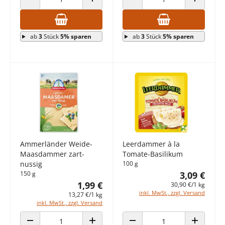
ANZAHL VERRINGERN
ANZAHL ERHÖHEN
ANZAHL VERRINGERN
ANZAHL E
ab
3
Stück
5% sparen
ab
3
Stück
5% sparen
Ammerländer Weide-
Leerdammer à la
Maasdammer zart-
Tomate-Basilikum
nussig
100 g
150 g
3,09 €
1,99 €
30,90 €/1 kg
inkl. MwSt., zzgl. Versand
13,27 €/1 kg
inkl. MwSt., zzgl. Versand