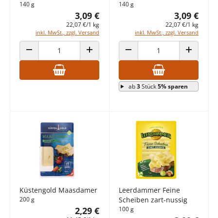
140 g
140 g
3,09 €
3,09 €
22,07 €/1 kg
22,07 €/1 kg
inkl. MwSt., zzgl. Versand
inkl. MwSt., zzgl. Versand
ANZAHL VERRINGERN
ANZAHL ERHÖHEN
ANZAHL VERRINGERN
ANZAHL E
ab
3
Stück
5% sparen
Küstengold Maasdamer
Leerdammer Feine
200 g
Scheiben zart-nussig
2,29 €
100 g