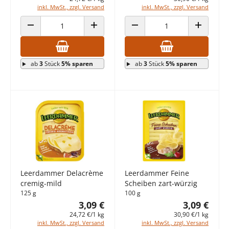
inkl. MwSt., zzgl. Versand
inkl. MwSt., zzgl. Versand
ANZAHL VERRINGERN
ANZAHL ERHÖHEN
ANZAHL VERRINGERN
ANZAHL E
ab
3
Stück
5% sparen
ab
3
Stück
5% sparen
Leerdammer Delacrème
Leerdammer Feine
cremig-mild
Scheiben zart-würzig
125 g
100 g
3,09 €
3,09 €
24,72 €/1 kg
30,90 €/1 kg
inkl. MwSt., zzgl. Versand
inkl. MwSt., zzgl. Versand