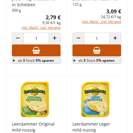
in Scheiben
125 g
300 g
3,09 €
2,79 €
24,72 €/1 kg
inkl. MwSt., zzgl. Versand
9,30 €/1 kg
inkl. MwSt., zzgl. Versand
ANZAHL VERRINGERN
ANZAHL ERHÖHEN
ANZAHL VERRINGERN
ANZAHL E
ab
3
Stück
5% sparen
ab
3
Stück
5% sparen
Leerdammer Original
Leerdammer Léger
mild-nussig
mild-nussig