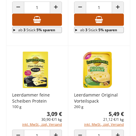
ANZAHL VERRINGERN
ANZAHL ERHÖHEN
ANZAHL VERRINGERN
ANZAHL E
ab
3
Stück
5% sparen
ab
3
Stück
5% sparen
Leerdammer feine
Leerdammer Original
Scheiben Protein
Vorteilspack
100 g
260 g
3,09 €
5,49 €
30,90 €/1 kg
21,12 €/1 kg
inkl. MwSt., zzgl. Versand
inkl. MwSt., zzgl. Versand