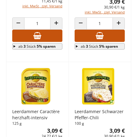
3,09 €
11,45 €/1 kg
inkl. MwSt., zzgl. Versand
30,90 €/1 kg
inkl. MwSt., zzgl. Versand
ANZAHL VERRINGERN
ANZAHL ERHÖHEN
ANZAHL VERRINGERN
ANZAHL E
ab
3
Stück
5% sparen
ab
3
Stück
5% sparen
Leerdammer Caractère
Leerdammer Schwarzer
herzhaft-intensiv
Pfeffer-Chili
125 g
100 g
3,09 €
3,09 €
24,72 €/1 kg
30,90 €/1 kg