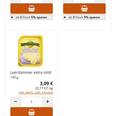
ANZAHL VERRINGERN
ANZAHL ERHÖHEN
ANZAHL VERRINGERN
ANZAHL E
ab
3
Stück
5% sparen
ab
3
Stück
5% sparen
Leerdammer extra mild
130 g
3,09 €
23,77 €/1 kg
inkl. MwSt., zzgl. Versand
ANZAHL VERRINGERN
ANZAHL ERHÖHEN